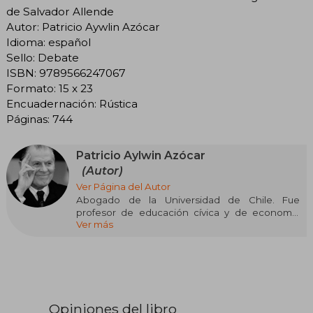
de Salvador Allende
Autor: Patricio Aywlin Azócar
Idioma: español
Sello: Debate
ISBN: 9789566247067
Formato: 15 x 23
Encuadernación: Rústica
Páginas: 744
Patricio Aylwin Azócar
(Autor)
Ver Página del Autor
Abogado de la Universidad de Chile. Fue
profesor de educación cívica y de economía
Ver más
política en el Instituto Nacional, profesor de
derecho administrativo en la Universidad de
Chile y en la Pontificia Universidad Católica de
Chile. Presidente de la Falange Nacional y del
Partido Demócrata Cristiano en distintos
periodos. Senador de la República entre 1965 y
1973 por la 6.a agrupación provincial. Presidente
Opiniones del libro