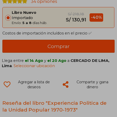
34 opiniones
Libro Nuevo
S/ 218,18
-40%
Importado
S/ 130,91
Envío:
5 a 8
días háb.
Costos de importación incluídos en el precio ✅
Comprar
Llega entre
el 14 Ago
y
el 20 Ago
a
CERCADO DE LIMA,
Lima
.
Seleccionar ubicación
Agregar a lista de
Comparte y gana
deseos
dinero
Reseña del libro "Experiencia Politica de
la Unidad Popular 1970-1973"