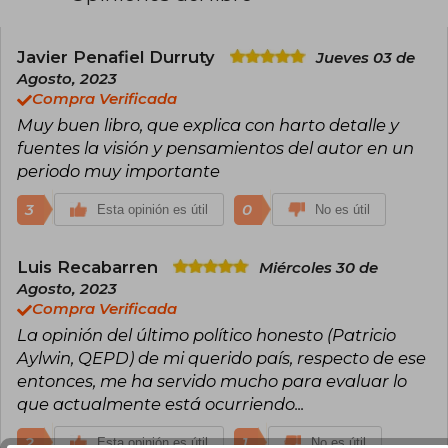
del Senado entre 1971 y 1972. Fue vocero de la
Concertación de Partidos por el No en 1988 y
Presidente de la República (1990-1994). Autor de
diversos libros, entre ellos, El reencuentro de los
Javier Penafiel Durruty
Jueves 03 de
demócratas (1998).
Agosto, 2023
Compra Verificada
Muy buen libro, que explica con harto detalle y
fuentes la visión y pensamientos del autor en un
periodo muy importante
3
0
Esta opinión es útil
No es útil
Luis Recabarren
Miércoles 30 de
Agosto, 2023
Compra Verificada
La opinión del último político honesto (Patricio
Aylwin, QEPD) de mi querido país, respecto de ese
entonces, me ha servido mucho para evaluar lo
que actualmente está ocurriendo...
2
1
Esta opinión es útil
No es útil