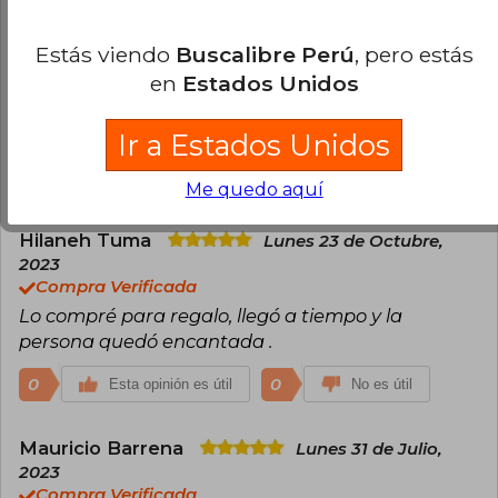
Estás viendo
Buscalibre Perú
, pero estás
Sergio Kirberg
Domingo 06 de Agosto,
en
Estados Unidos
2023
Compra Verificada
Completa descripción del período 1970 - 1973
Ir a Estados Unidos
1
0
Esta opinión es útil
No es útil
Me quedo aquí
Hilaneh Tuma
Lunes 23 de Octubre,
2023
Compra Verificada
Lo compré para regalo, llegó a tiempo y la
persona quedó encantada .
0
0
Esta opinión es útil
No es útil
Mauricio Barrena
Lunes 31 de Julio,
2023
Compra Verificada