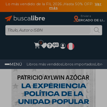
Lo más vendido de la FIL 2026 ¡Hasta 50% OFF!
Ver
más
Enviar a
CERCADO DE LIMA, Lima
0
MENÚ
Libros más vendidos
Libros importados
Libros