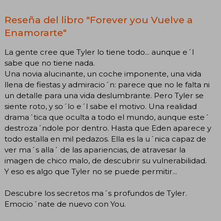
Reseña del libro "Forever you Vuelve a
Enamorarte"
La gente cree que Tyler lo tiene todo... aunque e´l
sabe que no tiene nada.
Una novia alucinante, un coche imponente, una vida
llena de fiestas y admiracio´n: parece que no le falta ni
un detalle para una vida deslumbrante. Pero Tyler se
siente roto, y so´lo e´l sabe el motivo. Una realidad
drama´tica que oculta a todo el mundo, aunque este´
destroza´ndole por dentro. Hasta que Eden aparece y
todo estalla en mil pedazos. Ella es la u´nica capaz de
ver ma´s alla´ de las apariencias, de atravesar la
imagen de chico malo, de descubrir su vulnerabilidad.
Y eso es algo que Tyler no se puede permitir...
Descubre los secretos ma´s profundos de Tyler.
Emocio´nate de nuevo con You.