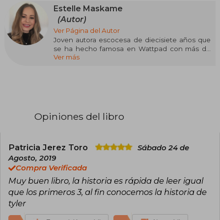
Estelle Maskame
(Autor)
Ver Página del Autor
Joven autora escocesa de diecisiete años que
se ha hecho famosa en Wattpad con más de
Ver más
cuatro millones de descargas y 125,000
seguidores en twitter. Su sitio web es
www.estellemaskame.com
Opiniones del libro
Patricia Jerez Toro
Sábado 24 de
Agosto, 2019
Compra Verificada
Muy buen libro, la historia es rápida de leer igual
que los primeros 3, al fin conocemos la historia de
tyler