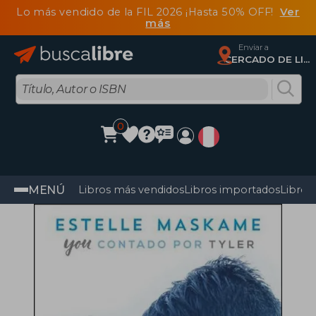
Lo más vendido de la FIL 2026 ¡Hasta 50% OFF!
Ver
más
Enviar a
CERCADO DE LIMA, Lima
0
MENÚ
Libros más vendidos
Libros importados
Libros