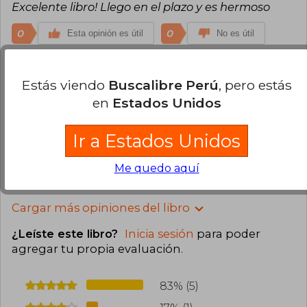
Excelente libro! Llego en el plazo y es hermoso
0
0
Esta opinión es útil
No es útil
Maria Delgado Rifo
Miércoles 05 de
Estás viendo
Buscalibre Perú
, pero estás
Julio, 2023
en
Estados Unidos
Compra Verificada
Llego en buenas condiciones, muy rápido y el libro
es super bueno
Ir a Estados Unidos
0
0
Esta opinión es útil
No es útil
Me quedo aquí
Cargar más opiniones del libro
¿Leíste este libro?
Inicia sesión
para poder
agregar tu propia evaluación
.
83% (5)