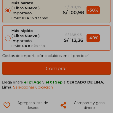
Más barato
S/ 201,97
Libro Nuevo
-50%
S/ 100,98
Importado
Envío:
10 a 16
días háb.
Más rápido
S/ 188,93
Libro Nuevo
-40%
S/ 113,36
Importado
Envío:
5 a 8
días háb.
Costos de importación incluídos en el precio ✅
Comprar
Llega entre
el 21 Ago
y
el 01 Sep
a
CERCADO DE LIMA,
Lima
.
Seleccionar ubicación
Agregar a lista de
Comparte y gana
deseos
dinero