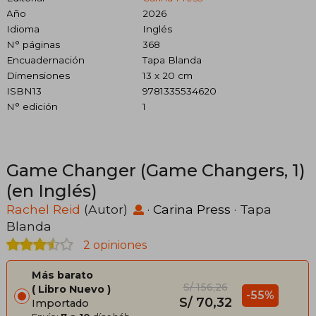
Año
2026
Idioma
Inglés
N° páginas
368
Encuadernación
Tapa Blanda
Dimensiones
13 x 20 cm
ISBN13
9781335534620
N° edición
1
Game Changer (Game Changers, 1)
(en Inglés)
Rachel Reid
(Autor)
·
Carina Press
· Tapa
Blanda
2 opiniones
Más barato
S/ 156,26
Libro Nuevo
-55%
S/ 70,32
Importado