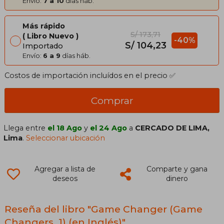
Envío:
7 a 10
días háb.
Más rápido
S/ 173,71
Libro Nuevo
-40%
S/ 104,23
Importado
Envío:
6 a 9
días háb.
Costos de importación incluídos en el precio ✅
Comprar
Llega entre
el 18 Ago
y
el 24 Ago
a
CERCADO DE LIMA,
Lima
.
Seleccionar ubicación
Agregar a lista de
Comparte y gana
deseos
dinero
Reseña del libro "Game Changer (Game
Changers, 1) (en Inglés)"