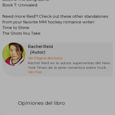
Book 7: Unrivaled
Need more Reid?! Check out these other standalones
from your favorite MM hockey romance writer:
Time to Shine
The Shots You Take
Rachel Reid
(Autor)
Ver Página del Autor
Rachel Reid es la autora superventas del New
York Times de la serie romántica sobre hockey
Ver más
Game Changers, así como de las novelas
románticas independientes sobre hockey Time
to Shine y The Shots You Take. Vive en Nueva
Escocia, Canadá. Siempre ha vivido allí y parece
que probablemente siempre lo hará. Tiene dos
grados universitarios aburridos y dos hijos
interesantes.
Opiniones del libro
Rachel Reid está representada por Deidre
Knight en la agencia Knight Agency.