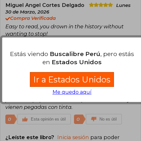
Miguel Angel Cortes Delgado
Lunes
30 de Marzo, 2026
Compra Verificada
Easy to read, you drown in the history without
wanting to stop!
0
0
Esta opinión es útil
No es útil
Estás viendo
Buscalibre Perú
, pero estás
en
Estados Unidos
Barbara Lazo
Miércoles 08 de Julio,
2026
Compra Verificada
Ir a Estados Unidos
Llego muy rápido y en buenas condiciones, pero la
Me quedo aquí
calidad del libro no es muy buena porque la tapa
parece de papel ademas de que unas de las hojas
vienen pegadas con tinta.
0
0
Esta opinión es útil
No es útil
¿Leíste este libro?
Inicia sesión
para poder