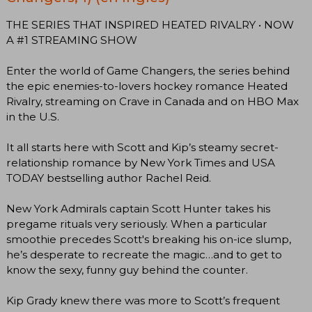
THE SERIES THAT INSPIRED HEATED RIVALRY • NOW
A #1 STREAMING SHOW
Enter the world of Game Changers, the series behind
the epic enemies-to-lovers hockey romance Heated
Rivalry, streaming on Crave in Canada and on HBO Max
in the U.S.
It all starts here with Scott and Kip’s steamy secret-
relationship romance by New York Times and USA
TODAY bestselling author Rachel Reid.
New York Admirals captain Scott Hunter takes his
pregame rituals very seriously. When a particular
smoothie precedes Scott's breaking his on-ice slump,
he’s desperate to recreate the magic…and to get to
know the sexy, funny guy behind the counter.
Kip Grady knew there was more to Scott’s frequent