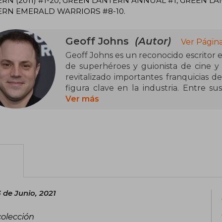
RN (2011) #1-20, GREEN LANTERN ANNUAL #1, GREEN L
ERN EMERALD WARRIORS #8-10.
Geoff Johns
(Autor)
Ver Págin
Geoff Johns es un reconocido escritor 
de superhéroes y guionista de cine y t
revitalizado importantes franquicias 
figura clave en la industria. Entre s
Green Lantern: Renacimiento (2004), 
Ver más
principal Linterna Verde, y Flashpoint (2
DC conocido como "The New 52". Tambié
la Justicia de América (2007) y Aquaman
Johns ha sido reconocido por su habil
los lectores a través de historias comp
en el género de superhéroes ha dejado
desarrollo narrativo de los cómics com
 de Junio, 2021
Su colaboración en proyectos de DC
reforzado su legado como narrador visio
olección