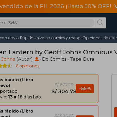
vendido de la FIL 2026 ¡Hasta 50% OFF!
 con envío Rápido
Universo comics y manga
Opiniones de clie
en Lantern by Geoff Johns Omnibus Vo
f Johns
(Autor)
·
Dc Comics
· Tapa Dura
6 opiniones
s barato
Libro
S/ 677,29
evo
-55%
S/ 304,78
portado
vío:
13 a 18
días háb.
s rápido
Libro
S/ 906,65
evo