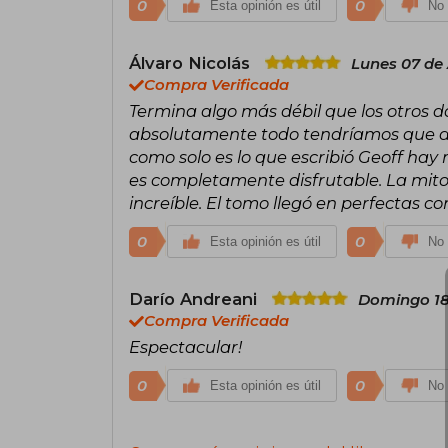
0
0
Esta opinión es útil
No 
Álvaro Nicolás
Lunes 07 de
Compra Verificada
Termina algo más débil que los otros d
absolutamente todo tendríamos que a
como solo es lo que escribió Geoff hay
es completamente disfrutable. La mito
increíble. El tomo llegó en perfectas c
0
0
Esta opinión es útil
No 
Darío Andreani
Domingo 18
Compra Verificada
Espectacular!
0
0
Esta opinión es útil
No 