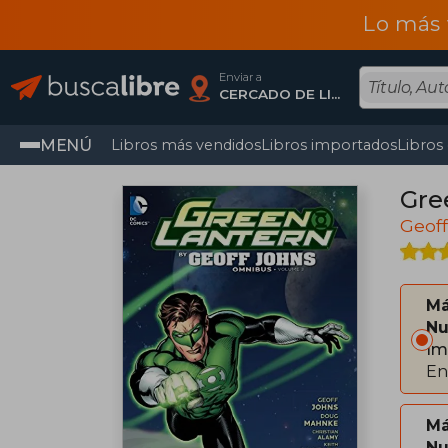
Lo más 
Enviar a
CERCADO DE LIMA, Lima
MENÚ
Libros más vendidos
Libros importados
Libros
Gre
Geof
Má
Nu
Im
En
Má
Nu