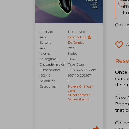
Im
En
Costo
Formato
Libro Físico
Autor
Geoff Johns
Editorial
Dc Comics
A
Año
2016
Idioma
Inglés
N° páginas
1104
Rese
Encuadernación
Tapa Dura
Dimensiones
19.1 x 6.4 x 28.2 cm
Once d
ISBN13
9781401258207
center
N° edición
1
their 
Categorías
Novela Gráfica /
Cómic:
Superhéroes Y
Now, 
Supervillanos
Boome
that b
Colle