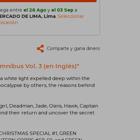
lega entre
el 26 Ago
y
el 03 Sep
a
ERCADO DE LIMA, Lima
.
Seleccionar
bicación
Comparte y gana dinero
nibus Vol. 3 (en Inglés)"
a white light expelled deep within the
apocalypse by others, the reasons behind
l, Deadman, Jade, Osiris, Hawk, Captain
d their return and uncover the secret
 CHRISTMAS SPECIAL #1, GREEN