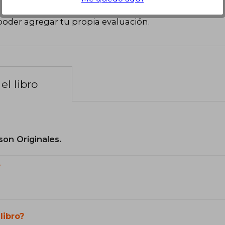
poder agregar tu propia evaluación
.
el libro
son Originales.
?
libro?