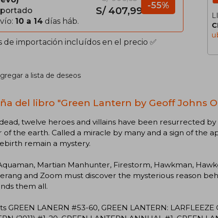
-55%
S/ 407,99
portado
L
vío:
10 a 14
días háb.
C
u
s de importación incluídos en el precio ✅
gregar a lista de deseos
ña del libro "Green Lantern by Geoff Johns Om
ead, twelve heroes and villains have been resurrected by 
 of the earth. Called a miracle by many and a sign of the 
rebirth remain a mystery.
Aquaman, Martian Manhunter, Firestorm, Hawkman, Hawkgir
rang and Zoom must discover the mysterious reason behin
inds them all.
cts GREEN LANERN #53-60, GREEN LANTERN: LARFLEEZE