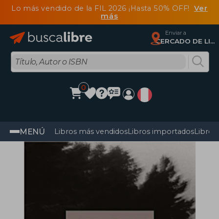
Lo más vendido de la FIL 2026 ¡Hasta 50% OFF!
Ver
más
Enviar a
CERCADO DE LIMA, Lima
0
MENÚ
Libros más vendidos
Libros importados
Libros