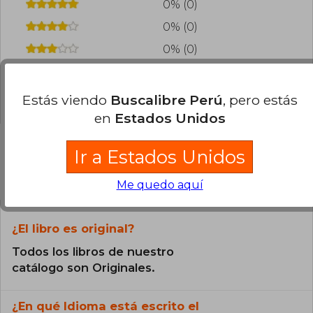
0% (0)
0% (0)
0% (0)
0% (0)
0% (0)
Estás viendo
Buscalibre Perú
, pero estás
en
Estados Unidos
Ir a Estados Unidos
Preguntas frecuentes sobre el libro
Me quedo aquí
¿El libro es original?
Todos los libros de nuestro
catálogo son Originales.
¿En qué Idioma está escrito el