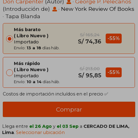
Don Carpenter
(Autor)
·
George P. Pelecanos
(Introducción de)
·
New York Review Of Books
· Tapa Blanda
Más barato
S/ 165,24
Libro Nuevo
-55%
S/ 74,36
Importado
Envío:
13 a 18
días háb.
Más rápido
S/ 213,00
Libro Nuevo
-55%
S/ 95,85
Importado
Envío:
10 a 14
días háb.
Costos de importación incluídos en el precio ✅
Comprar
Llega entre
el 26 Ago
y
el 03 Sep
a
CERCADO DE LIMA,
Lima
.
Seleccionar ubicación