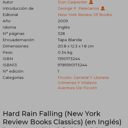
Autor
Don Carpenter
Introducción de
George P. Pelecanos
Editorial
New York Review Of Books
Año
2009
Idioma
Inglés
N° páginas
328
Encuadernación
Tapa Blanda
Dimensiones
20.8 x 12.3 x 1.8 cm
Peso
0.34 kg.
ISBN
1590173244
ISBN13
9781590173244
N° edición
1
Categorías
Ficción: General Y Literaria
Crímenes Y Misterio
Aventura De Ficción
Hard Rain Falling (New York
Review Books Classics) (en Inglés)