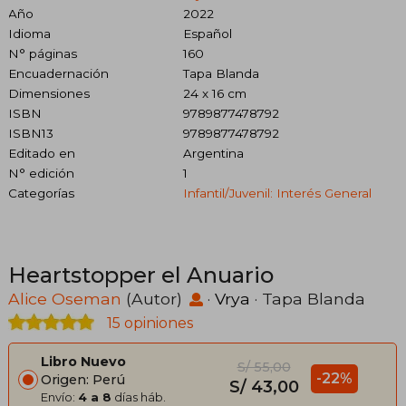
Año
2022
Idioma
Español
N° páginas
160
Encuadernación
Tapa Blanda
Dimensiones
24 x 16 cm
ISBN
9789877478792
ISBN13
9789877478792
Editado en
Argentina
N° edición
1
Categorías
Infantil/juvenil: Interés General
Heartstopper el Anuario
Alice Oseman
(Autor)
·
Vrya
· Tapa Blanda
15 opiniones
Libro Nuevo
S/ 55,00
-22%
Origen: Perú
S/ 43,00
Envío:
4 a 8
días háb.