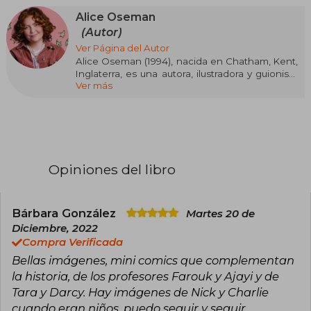
Alice Oseman
(Autor)
Ver Página del Autor
Alice Oseman (1994), nacida en Chatham, Kent,
Inglaterra, es una autora, ilustradora y guionista
Ver más
galardonada, reconocida mundialmente por
crear el cómic romántico LGBTQ+ para jóvenes
adultos Heartstopper. Además, es la escritora,
creadora y productora ejecutiva de la
adaptación televisiva de Heartstopper para
Netflix, que ha ganado premios Emmy.
Opiniones del libro
Su carrera literaria comenzó a los 17 años con la
novela Solitaire, publicada cuando tenía 19 años.
Ha escrito otras novelas contemporáneas como
Radio Silence, I Was Born for This y Loveless,
Bárbara González
Martes 20 de
esta última bestseller del New York Times.
Diciembre, 2022
Compra Verificada
Sus obras son valoradas por su realismo,
Bellas imágenes, mini comics que complementan
inclusión LGBTQIA+ y tratamiento de la salud
mental, y han sido nominadas y premiadas en
la historia, de los profesores Farouk y Ajayi y de
prestigiosos certámenes como el YA Book
Tara y Darcy. Hay imágenes de Nick y Charlie
Prize, los Inky Awards y los Goodreads Choice
cuando eran niños, puedo seguir y seguir,
Awards. Fue nombrada Persona del Año 2023