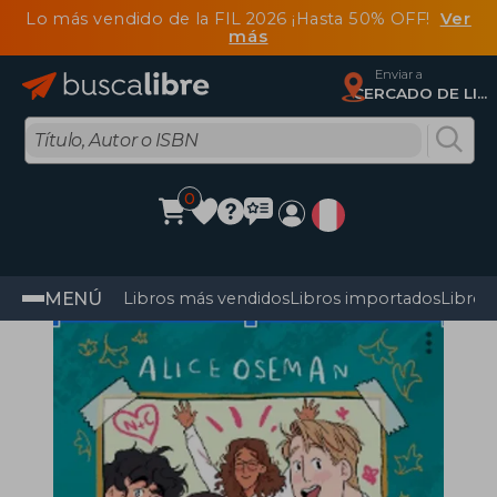
Lo más vendido de la FIL 2026 ¡Hasta 50% OFF!
Ver
más
Enviar a
CERCADO DE LIMA, Lima
0
MENÚ
Libros más vendidos
Libros importados
Libros