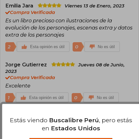
Emilia Jara
Viernes 13 de Enero, 2023
Compra Verificada
Es un libro precioso con ilustraciones de la
evolución de los personajes, escenas extra y datos
extra de los personajes
2
0
Esta opinión es útil
No es útil
Jorge Gutierrez
Jueves 08 de Junio,
2023
Compra Verificada
Excelente
1
0
Esta opinión es útil
No es útil
Cargar más opiniones del libro
Estás viendo
Buscalibre Perú
, pero estás
en
Estados Unidos
¿Leíste este libro?
Inicia sesión
para poder
agregar tu propia evaluación
.