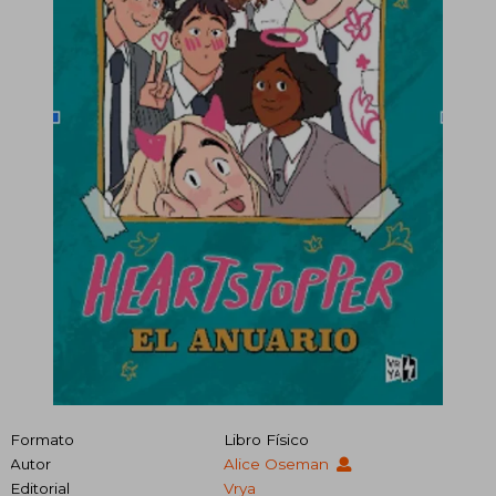
Formato
Libro Físico
Autor
Alice Oseman
Editorial
Vrya