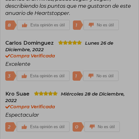
describiendo los puntos que me gustaron de este
por Attitude e Ilustradora del Año por los British
Book Awards.
anuario de Heartstopper.
8
1
Esta opinión es útil
No es útil
Carlos Dominguez
Lunes 26 de
Diciembre, 2022
Compra Verificada
Excelente
3
1
Esta opinión es útil
No es útil
Kro Suae
Miércoles 28 de Diciembre,
2022
Compra Verificada
Espectacular
2
0
Esta opinión es útil
No es útil