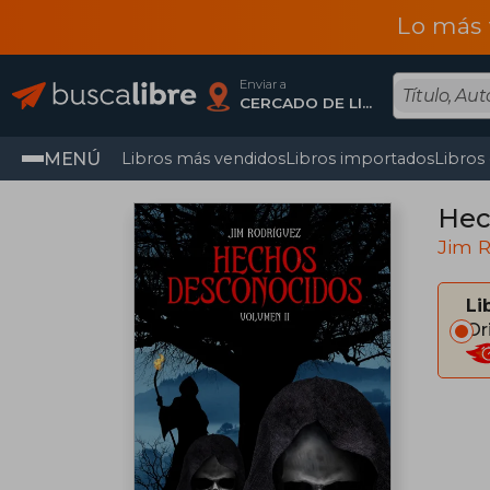
Lo más 
Enviar a
CERCADO DE LIMA, Lima
MENÚ
Libros más vendidos
Libros importados
Libros
Hec
Jim 
Li
Or