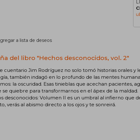
L
C
u
gregar a lista de deseos
ña del libro "Hechos desconocidos, vol. 2"
e cuentario Jim Rodríguez no solo tomó historias orales y 
ogía, también indagó en lo profundo de las mentes humana
mos: la oscuridad. Esas tinieblas que acechan pacientes,
 se quiebre para transformarnos en el ápex de la maldad.
 desconocidos: Volumen II es un umbral al infierno que de
to, verás al abismo directo a los ojos y te sonreirá.