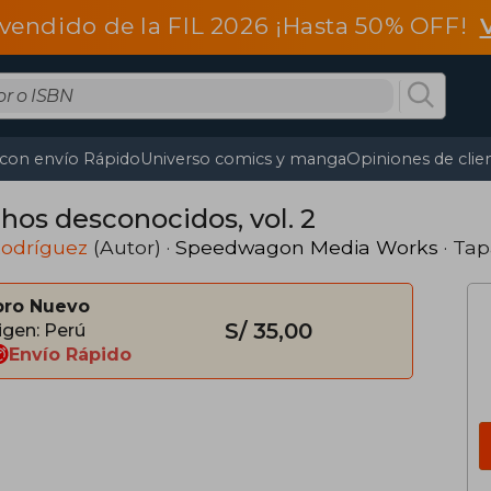
vendido de la FIL 2026 ¡Hasta 50% OFF!
 con envío Rápido
Universo comics y manga
Opiniones de clie
hos desconocidos, vol. 2
Rodríguez
(Autor) ·
Speedwagon Media Works
· Ta
bro Nuevo
S/ 35,00
igen: Perú
Envío Rápido