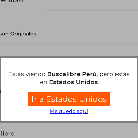
son Originales.
?
Estás viendo
Buscalibre Perú
, pero estás
libro?
en
Estados Unidos
s Tapa Blanda.
Ir a Estados Unidos
Me quedo aquí
libro