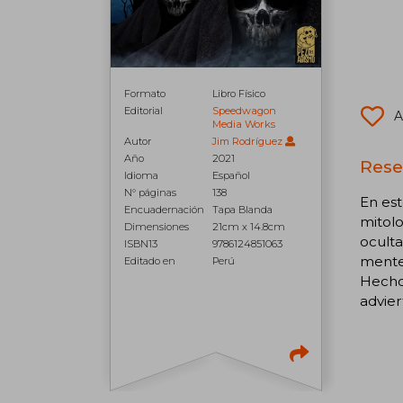
Formato
Libro Físico
Editorial
Speedwagon
A
Media Works
Autor
Jim Rodríguez
Año
2021
Rese
Idioma
Español
N° páginas
138
En est
Encuadernación
Tapa Blanda
mitol
Dimensiones
21cm x 14.8cm
oculta
ISBN13
9786124851063
mente
Editado en
Perú
Hechos
advier