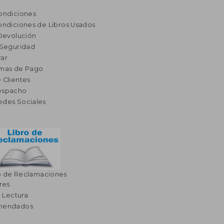
ondiciones
ondiciones de Libros Usados
 Devolución
 Seguridad
ar
rmas de Pago
 Clientes
espacho
edes Sociales
o de Reclamaciones
res
a Lectura
omendados