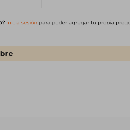
o?
Inicia sesión
para poder agregar tu propia preg
ibre