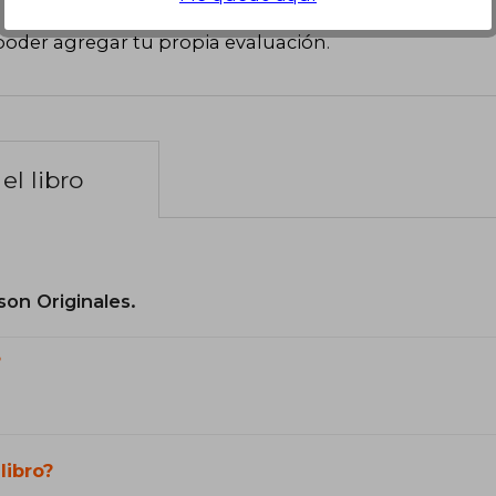
poder agregar tu propia evaluación
.
el libro
son Originales.
?
libro?