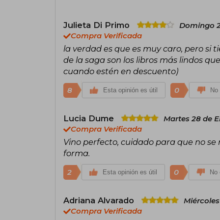
Julieta Di Primo
Domingo 2
Compra Verificada
la verdad es que es muy caro, pero si t
de la saga son los libros más lindos q
cuando estén en descuento)
8
0
Esta opinión es útil
No 
Lucia Dume
Martes 28 de E
Compra Verificada
Vino perfecto, cuidado para que no se 
forma.
2
0
Esta opinión es útil
No 
Adriana Alvarado
Miércoles
Compra Verificada