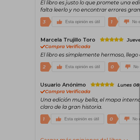
El libro es justo lo que promete una e
falta leerlo y no encontrar errores gra
3
1
Esta opinión es útil
No e
Marcela Trujillo Toro
Jueve
Compra Verificada
El libro es simplemente hermoso, llego
2
0
Esta opinión es útil
No 
Usuario Anónimo
Lunes 08
Compra Verificada
Una edición muy bella, el mapa interno,
claro de la gran historia.
1
0
Esta opinión es útil
No e
Cargar más opiniones del libro