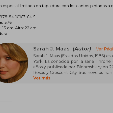
n especial limitada en tapa dura con los cantos pintados a c
 978-84-10163-64-5
s: 576
 15 cm, Alto: 22 cm
dura
Sarah J. Maas
(Autor)
Ver Pági
Sarah J. Maas (Estados Unidos, 1986) es
York. Es conocida por la serie Throne o
años y publicada por Bloomsbury en 20
Roses y Crescent City. Sus novelas han
han figurado en las listas de los más
Ver más
reconocida por su capacidad de cr
memorables, y ha recibido numerosos r
género de fantasía juvenil.
Neoyorquina de nacimiento, en la actua
y su perro, y cuenta con una comunida
Twitter y Facebook.