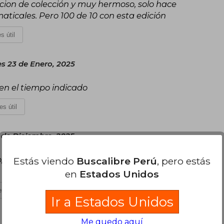
dicion de colección y muy hermoso, solo hace
maticales. Pero 100 de 10 con esta edición
s útil
s 23 de Enero, 2025
 en el tiempo indicado
es útil
 de Diciembre, 2025
 los detalles de relieve en la portada, además
Estás viendo
Buscalibre Perú
, pero estás
en
Estados Unidos
s útil
Ir a Estados Unidos
Me quedo aquí