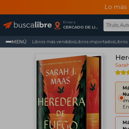
Lo más 
Enviar a
CERCADO DE LIMA, Lima
MENÚ
Libros más vendidos
Libros importados
Libros
Her
Sarah
Má
Nu
Im
En
Má
Nu