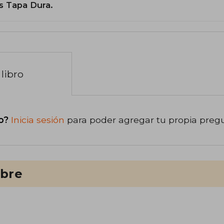
s Tapa Dura.
libro
o?
Inicia sesión
para poder agregar tu propia preg
ibre