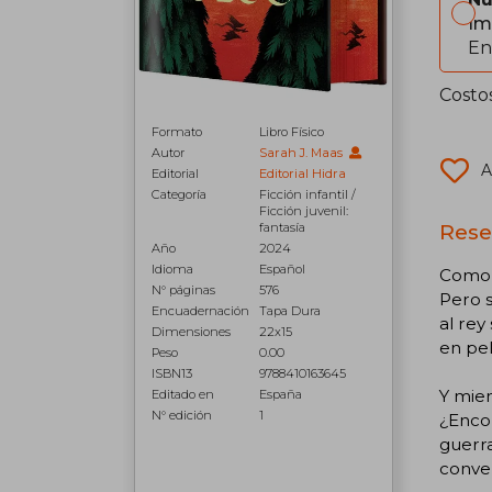
Im
En
Costo
Formato
Libro Físico
Autor
Sarah J. Maas
A
Editorial
Editorial Hidra
Categoría
Ficción infantil /
Ficción juvenil:
Rese
fantasía
Año
2024
Idioma
Español
Como a
N° páginas
576
Pero s
Encuadernación
Tapa Dura
al rey
Dimensiones
22x15
en peli
Peso
0.00
ISBN13
9788410163645
Y mien
Editado en
España
N° edición
1
¿Encon
guerra
conver