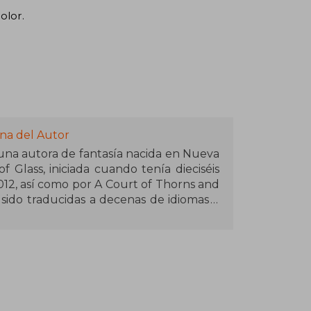
olor.
na del Autor
 una autora de fantasía nacida en Nueva
f Glass, iniciada cuando tenía dieciséis
12, así como por A Court of Thorns and
 sido traducidas a decenas de idiomas y
 vendidos del New York Times. Maas es
ear mundos complejos y personajes
econocimientos por su contribución al
lidad vive en Pensilvania con su marido
d de más de treinta mil seguidores en