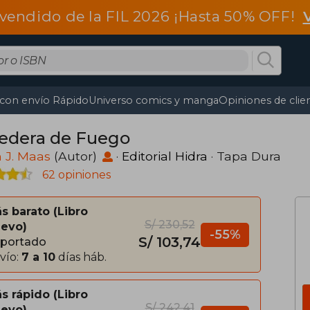
vendido de la FIL 2026 ¡Hasta 50% OFF!
 con envío Rápido
Universo comics y manga
Opiniones de clie
edera de Fuego
 J. Maas
(Autor)
·
Editorial Hidra
· Tapa Dura
62 opiniones
s barato
Libro
S/ 230,52
evo
-55%
S/ 103,74
portado
vío:
7 a 10
días háb.
s rápido
Libro
S/ 242,41
evo