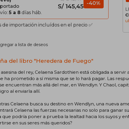
-40%
S/ 145,45
portado
L
vío:
5 a 8
días háb.
C
u
s de importación incluídos en el precio ✅
gregar a lista de deseos
ña del libro "Heredera de Fuego"
sesina del rey, Celaena Sardothien está obligada a servir a
e ha prometido a sí misma que se lo hará pagar. Las respu
 se encuentran más allá del mar, en Wendlyn. Y Chaol, capit
gro al enviarla allí.
tras Celaena busca su destino en Wendlyn, una nueva amena
trará Celaena las fuerzas necesarias no solo para ganar sus 
 que podría poner a prueba la lealtad hacia los suyos y en
tirse en sus seres más queridos?