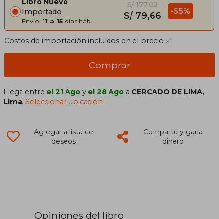
Libro Nuevo
S/ 177,02
-55%
Importado
S/ 79,66
Envío:
11 a 15
días háb.
Costos de importación incluídos en el precio ✅
Comprar
Llega entre
el 21 Ago
y
el 28 Ago
a
CERCADO DE LIMA,
Lima
.
Seleccionar ubicación
Agregar a lista de
Comparte y gana
deseos
dinero
Opiniones del libro