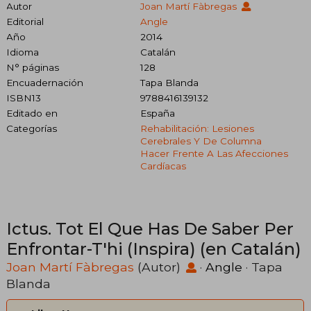
Autor
Joan Martí Fàbregas
Editorial
Angle
Año
2014
Idioma
Catalán
N° páginas
128
Encuadernación
Tapa Blanda
ISBN13
9788416139132
Editado en
España
Categorías
Rehabilitación: Lesiones
Cerebrales Y De Columna
Hacer Frente A Las Afecciones
Cardíacas
Ictus. Tot El Que Has De Saber Per
Enfrontar-T'hi (Inspira) (en Catalán)
Joan Martí Fàbregas
(Autor)
·
Angle
· Tapa
Blanda