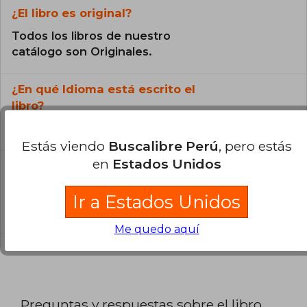
¿El libro es original?
Todos los libros de nuestro
catálogo son Originales.
¿En qué Idioma está escrito el
libro?
El libro está escrito en Catalán.
Estás viendo
Buscalibre Perú
, pero estás
en
Estados Unidos
¿Cuál es la encuadernación de este libro?
La encuadernación de esta edición es Tapa
Ir a Estados Unidos
Blanda.
Me quedo aquí
Preguntas y respuestas sobre el libro