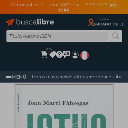
Últimos días FIL Lima 2026 ¡Hasta 50% OFF!
Ver
más
Enviar a
CERCADO DE LIMA, Lima
0
MENÚ
Libros más vendidos
Libros importados
Libros