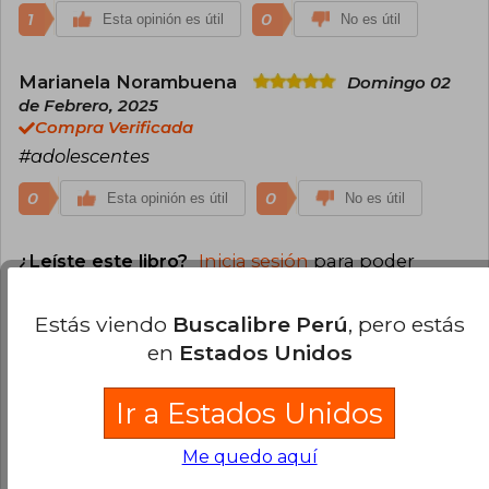
1
0
Esta opinión es útil
No es útil
Marianela Norambuena
Domingo 02
de Febrero, 2025
Compra Verificada
#adolescentes
0
0
Esta opinión es útil
No es útil
¿Leíste este libro?
Inicia sesión
para poder
agregar tu propia evaluación
.
Estás viendo
Buscalibre Perú
, pero estás
100% (3)
en
Estados Unidos
0% (0)
Ir a Estados Unidos
0% (0)
0% (0)
Me quedo aquí
0% (0)