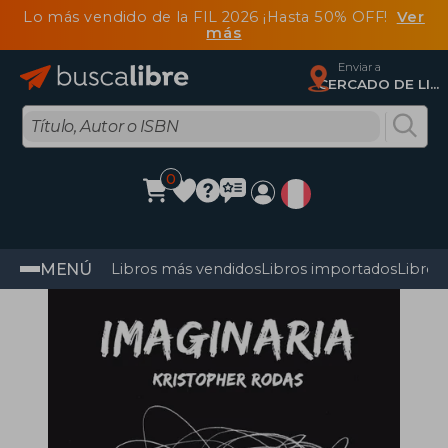
Lo más vendido de la FIL 2026 ¡Hasta 50% OFF!
Ver
más
Enviar a
CERCADO DE LIMA, Lima
0
MENÚ
Libros más vendidos
Libros importados
Libros