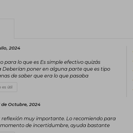
vendido más de 2 millones de ejempl
traducidos a más de cuarenta idiom
adaptación a la gran pantalla de su obr
salvó la navidad".
lio, 2024
 para lo que es Es simple efectivo quizás
a Deberían poner en alguna parte que es tipo
ganas de saber que era lo que pasaba
 es útil
 de Octubre, 2024
na reflexión muy importante. Lo recomiendo para
n momento de incertidumbre, ayuda bastante