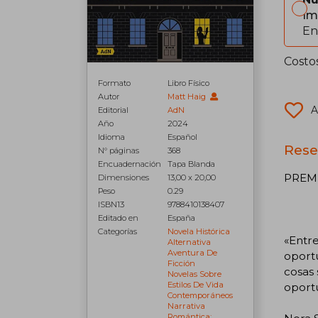
Im
En
Costo
Formato
Libro Físico
Autor
Matt Haig
A
Editorial
AdN
Año
2024
Idioma
Español
Rese
N° páginas
368
Encuadernación
Tapa Blanda
PREMI
Dimensiones
13,00 x 20,00
Peso
0.29
ISBN13
9788410138407
Editado en
España
Categorías
Novela Histórica
«Entre
Alternativa
Aventura De
oport
Ficción
cosas 
Novelas Sobre
Estilos De Vida
oport
Contemporáneos
Narrativa
Romántica: