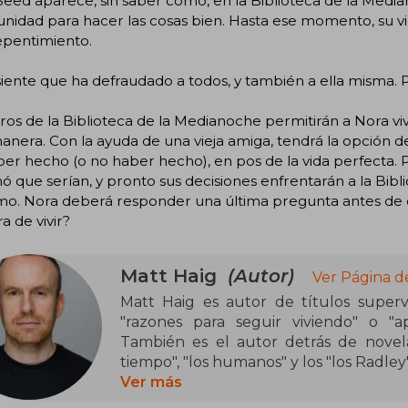
eed aparece, sin saber cómo, en la Biblioteca de la Medi
nidad para hacer las cosas bien. Hasta ese momento, su vi
epentimiento.
iente que ha defraudado a todos, y también a ella misma. 
bros de la Biblioteca de la Medianoche permitirán a Nora vi
anera. Con la ayuda de una vieja amiga, tendrá la opción d
er hecho (o no haber hecho), en pos de la vida perfecta.
ó que serían, y pronto sus decisiones enfrentarán a la Bibl
o. Nora deberá responder una última pregunta antes de qu
 de vivir?
Matt Haig
(Autor)
Ver Página d
Matt Haig es autor de títulos supe
"razones para seguir viviendo" o "a
También es el autor detrás de nove
tiempo", "los humanos" y los "los Radley"
Ver más
Haig también es conocido por ser el a