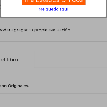
es útil
Me quedo aquí
poder agregar tu propia evaluación
.
el libro
son Originales.
?