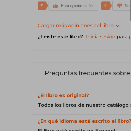
3
0
Esta opinión es útil
No 
Cargar más opiniones del libro
¿Leíste este libro?
Inicia sesión
para 
Preguntas frecuentes sobre 
¿El libro es original?
Todos los libros de nuestro catálogo 
¿En qué Idioma está escrito el libro
El libro está escrito en Español.