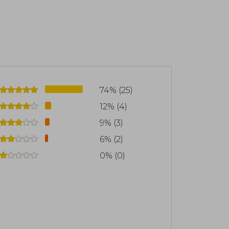
ares solo en Gran Bretaña y han sido
as. Uno de sus grandes logros es la
a infantil más importante, "el chico que
74% (25)
12% (4)
9% (3)
6% (2)
0% (0)