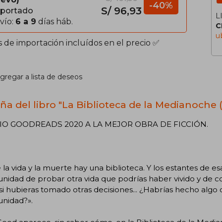
-40%
S/ 96,93
portado
L
vío:
6 a 9
días háb.
C
u
s de importación incluídos en el precio ✅
gregar a lista de deseos
ña del libro "La Biblioteca de la Medianoche (
O GOODREADS 2020 A LA MEJOR OBRA DE FICCIÓN.
 la vida y la muerte hay una biblioteca. Y los estantes de esa
unidad de probar otra vida que podrías haber vivido y d
si hubieras tomado otras decisiones... ¿Habrías hecho algo 
unidad?».