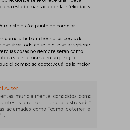
anoche, donde se le ofrece una nueva
da ha estado marcada por la infelicidad y
Pero esto está a punto de cambiar.
vir como si hubiera hecho las cosas de
e esquivar todo aquello que se arrepiente
 Pero las cosas no siempre serán como
ioteca y a ella misma en un peligro
e el tiempo se agote: ¿cuál es la mejor
el Autor
rventas mundialmente conocidos como
puntes sobre un planeta estresado".
las aclamadas como "como detener el
.
utor de libros infantiles de éxito. Ha