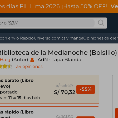
os días FIL Lima 2026 ¡Hasta 50% OFF!
Ve
 con envío Rápido
Universo comics y manga
Opiniones de clie
Biblioteca de la Medianoche (Bolsillo)
 Haig
(Autor)
·
AdN
· Tapa Blanda
34 opiniones
s barato
Libro
S/ 156,27
evo
-55%
S/ 70,32
portado
vío:
11 a 15
días háb.
s rápido
Libro
S/ 161,56
evo