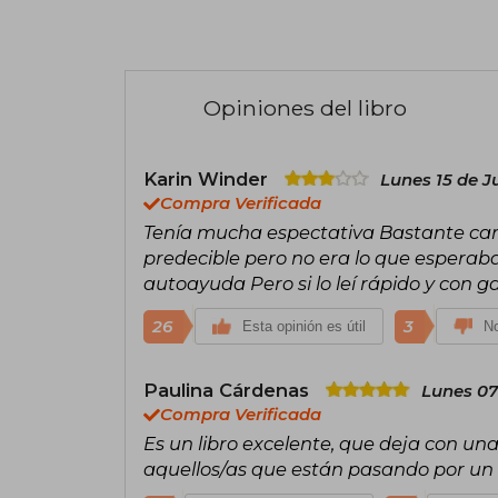
Opiniones del libro
Karin Winder
Lunes 15 de Ju
Compra Verificada
Tenía mucha espectativa Bastante caro
predecible pero no era lo que esperab
autoayuda Pero si lo leí rápido y con 
26
3
Esta opinión es útil
No
Paulina Cárdenas
Lunes 07
Compra Verificada
Es un libro excelente, que deja con u
aquellos/as que están pasando por u