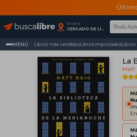
Últim
Enviar a
CERCADO DE LIMA, Lima
MENÚ
Libros más vendidos
Libros importados
Libros
La 
Matt
Má
Nu
Im
En
Má
Nu