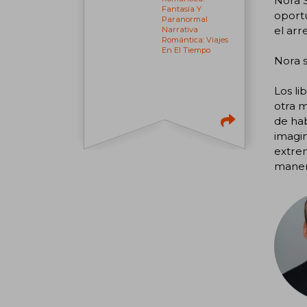
Nora S
Fantasía Y
oportu
Paranormal
el arr
Narrativa
Romántica: Viajes
En El Tiempo
Nora s
Los li
otra m
de hab
imagin
extrem
manera