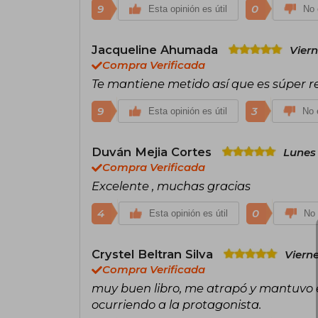
9
0
Esta opinión es útil
No 
Jacqueline Ahumada
Viern
Compra Verificada
Te mantiene metido así que es súper
9
3
Esta opinión es útil
No e
Duván Mejia Cortes
Lunes 
Compra Verificada
Excelente , muchas gracias
4
0
Esta opinión es útil
No 
Crystel Beltran Silva
Vierne
Compra Verificada
muy buen libro, me atrapó y mantuvo 
ocurriendo a la protagonista.