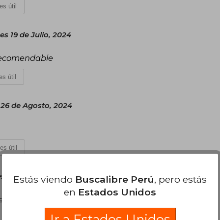
es útil
es 19 de Julio, 2024
 recomendable
s útil
26 de Agosto, 2024
es útil
s 27 de Junio, 2025
Estás viendo
Buscalibre Perú
, pero estás
en
Estados Unidos
expectante de cada suceso que le estaba
Ir a Estados Unidos