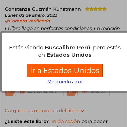
Constanza Guzmán Kunstmann
Lunes 02 de Enero, 2023
Compra Verificada
El libro llegó en perfectas condiciones. En relación
a la trama, te envuelve poco a poco, se centra
principalmente en la catadora y como la segunda
Estás viendo
Buscalibre Perú
, pero estás
guerra afectó su entorno. Ya en la mitad del libro
en
Estados Unidos
se ven más detalles sobre la guerra y la trama se
vuelve más interesante. Totalmente
recomendado el libro, fácil de leer, interesante
Ir a Estados Unidos
relato sobre la vida de la protagonista y su
desenlace es aún mejor.
Me quedo aquí
0
0
Esta opinión es útil
No es útil
Cargar más opiniones del libro
¿Leíste este libro?
Inicia sesión
para poder