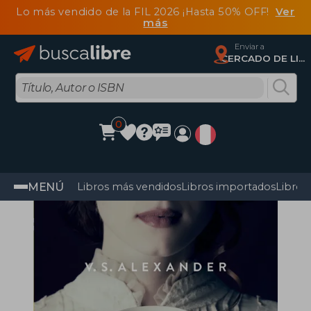
Lo más vendido de la FIL 2026 ¡Hasta 50% OFF!
Ver
más
Enviar a
CERCADO DE LIMA, Lima
0
MENÚ
Libros más vendidos
Libros importados
Libros