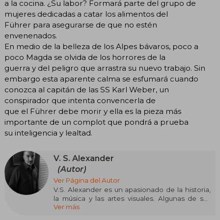
a la cocina. ¿Su labor? Formará parte del grupo de
mujeres dedicadas a catar los alimentos del
Führer para asegurarse de que no estén
envenenados.
En medio de la belleza de los Alpes bávaros, poco a
poco Magda se olvida de los horrores de la
guerra y del peligro que arrastra su nuevo trabajo. Sin
embargo esta aparente calma se esfumará cuando
conozca al capitán de las SS Karl Weber, un
conspirador que intenta convencerla de
que el Führer debe morir y ella es la pieza más
importante de un complot que pondrá a prueba
su inteligencia y lealtad.
V. S. Alexander
(Autor)
Ver Página del Autor
V.S. Alexander es un apasionado de la historia,
la música y las artes visuales. Algunas de sus
Ver más
influencias en la escritura son Shirley Jackson,
Oscar Wilde, Daphne du Maurier y cualquier