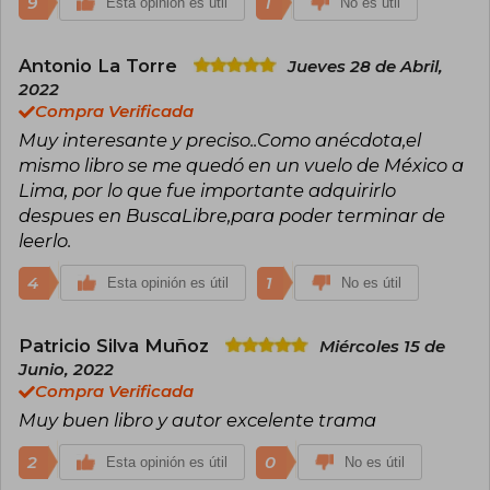
9
1
Esta opinión es útil
No es útil
Antonio La Torre
Jueves 28 de Abril,
2022
Compra Verificada
Muy interesante y preciso..Como anécdota,el
mismo libro se me quedó en un vuelo de México a
Lima, por lo que fue importante adquirirlo
despues en BuscaLibre,para poder terminar de
leerlo.
4
1
Esta opinión es útil
No es útil
Patricio Silva Muñoz
Miércoles 15 de
Junio, 2022
Compra Verificada
Muy buen libro y autor excelente trama
2
0
Esta opinión es útil
No es útil