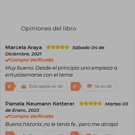
texto de las exquisitas hermanas Brontë. Es
autor de las novelas The Magdalen Girls (2016),
La catadora de Hitler (Planeta, 2019) y The
Irishman’s Daughter (2019). Actualmente vive en
Florida, Estados Unidos.
Opiniones del libro
Marcela Araya
Sábado 04 de
Diciembre, 2021
Compra Verificada
Muy bueno. Desde el principio uno empieza a
entusiasmarse con el tema
9
0
Esta opinión es útil
No es útil
Pamela Neumann Ketterer
Martes 03
de Enero, 2023
Compra Verificada
Buena historia ,no le tenía fe , pero me atrapó