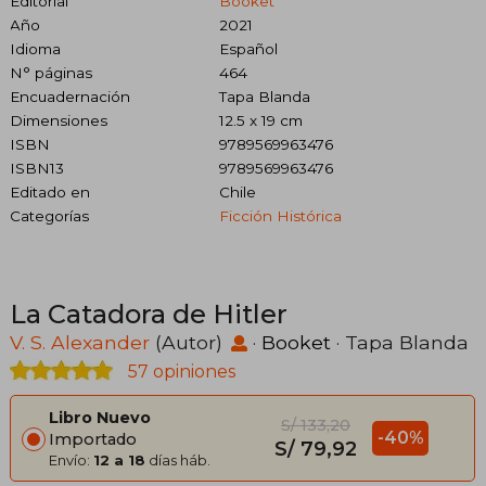
Editorial
Booket
Año
2021
Idioma
Español
N° páginas
464
Encuadernación
Tapa Blanda
Dimensiones
12.5 x 19 cm
ISBN
9789569963476
ISBN13
9789569963476
Editado en
Chile
Categorías
Ficción Histórica
La Catadora de Hitler
V. S. Alexander
(Autor)
·
Booket
· Tapa Blanda
57 opiniones
Libro Nuevo
S/ 133,20
-40%
Importado
S/ 79,92
Envío:
12 a 18
días háb.