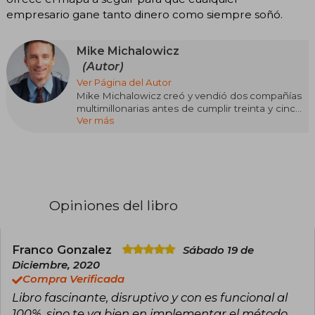
empresario gane tanto dinero como siempre soñó.
Mike Michalowicz
(Autor)
Ver Página del Autor
Mike Michalowicz creó y vendió dos compañías
multimillonarias antes de cumplir treinta y cinco
Ver más
años. Hoy es el cofundador de Profit First
Professionals, una organización de contadores
y asesores de negocios que enseñan el
método Profit First. Mike también es
cofundador de Provendus Group, una firma de
consultoría que utiliza sus metodologías de
crecimiento empresarial. Es anfitrión del Profit
Opiniones del libro
First Podcast, imparte conferencias a nivel
mundial y ha compartido sus ideas en eventos
organizados por EO, TAB, Vistage, entre otros.
Es autor de El Gran Plan, La ganancia es primero,
Franco Gonzalez
Sábado 19 de
El sistema Clockwork, Surge y The Toilet Paper
Diciembre, 2020
Entrepreneur. Sus columnas han aparecido en
Compra Verificada
el Wall Street Journal, la revista Box Pro,
Libro fascinante, disruptivo y con es funcional al
Entrepreneur, OPEN Forum y Harvard Business
Review, entre otros.
100%, sino te va bien en implementar el método