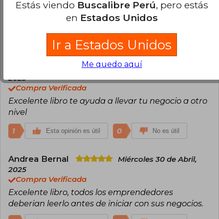
Estás viendo
Buscalibre Perú
, pero estás
Compra Verificada
en
Estados Unidos
Excelente libro, lo recomiendo
2
0
Esta opinión es útil
No es útil
Ir a Estados Unidos
Me quedo aquí
Jorge Jimenez
Lunes 06 de Marzo,
2023
Compra Verificada
Excelente libro te ayuda a llevar tu negocio a otro
nivel
1
0
Esta opinión es útil
No es útil
Andrea Bernal
Miércoles 30 de Abril,
2025
Compra Verificada
Excelente libro, todos los emprendedores
deberian leerlo antes de iniciar con sus negocios.