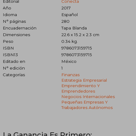
Editorial
Conecta
Año
2017
Idioma
Español
N° páginas
280
Encuadernación
Tapa Blanda
Dimensiones
22.6 x 15.2 x 2.3 cm
Peso
0.34 kg.
ISBN
9786073159715
ISBN13
9786073159715
Editado en
México
N° edición
1
Categorías
Finanzas
Estrategia Empresarial
Emprendimiento Y
Emprendedores
Negocios Internacionales
Pequeñas Empresas Y
Trabajadores Autónomos
La Ganancia Es Primero: