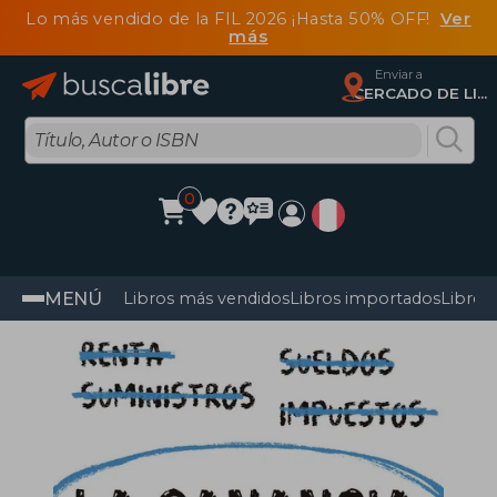
Lo más vendido de la FIL 2026 ¡Hasta 50% OFF!
Ver
más
Enviar a
CERCADO DE LIMA, Lima
0
MENÚ
Libros más vendidos
Libros importados
Libros