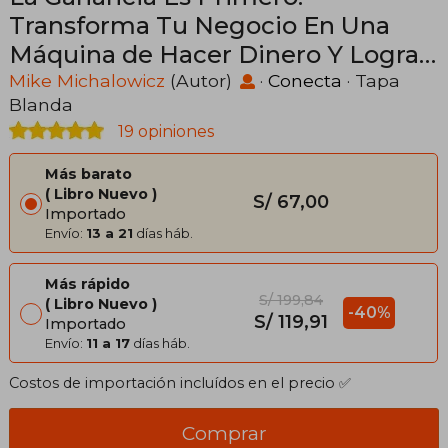
Transforma Tu Negocio En Una
Máquina de Hacer Dinero Y Logra
Una Rentabilidad Inmediata /
Mike Michalowicz
(Autor)
·
Conecta
· Tapa
Blanda
Profit First: Transforma Tu Negocio
19 opiniones
Más barato
Libro Nuevo
S/ 67,00
Importado
Envío:
13 a 21
días háb.
Más rápido
S/ 199,84
Libro Nuevo
-40%
S/ 119,91
Importado
Envío:
11 a 17
días háb.
Costos de importación incluídos en el precio ✅
Comprar