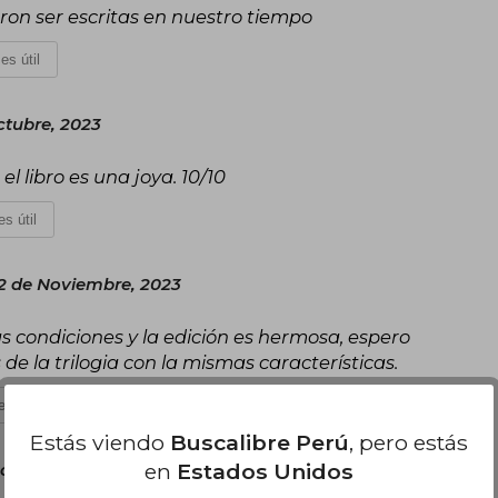
ron ser escritas en nuestro tiempo
es útil
ctubre, 2023
l libro es una joya. 10/10
s útil
22 de Noviembre, 2023
 condiciones y la edición es hermosa, espero
de la trilogia con la mismas características.
s útil
Estás viendo
Buscalibre Perú
, pero estás
en
Estados Unidos
omingo 29 de Diciembre, 2024