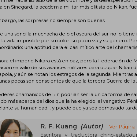
 fin se había librado de la servidumbre y la desesperación
a en Sinegard, la academia militar más elitista de Nikan, 
mbargo, las sorpresas no siempre son buenas.
 una sencilla muchacha de piel oscura del sur no lo tiene 
la vida imposible por su color, su pobreza y su género. P
aordinario: una aptitud para el casi mítico arte del chamani
ora el imperio Nikara está en paz, pero la Federación de 
ción se valió de sus avances militares para ocupar Nikan 
pola, y aún se notan los estragos de la segunda. Mientras 
 unas pocas son conscientes de que la tercera Guerra de 
deres chamánicos de Rin podrían ser la única forma de sa
do más acerca del dios que la ha elegido, el vengativo Féni
elante su humanidad… y puede que ya sea demasiado tarde
R. F. Kuang
(Autor)
Ver Página
Escritora y traductora chino-estado