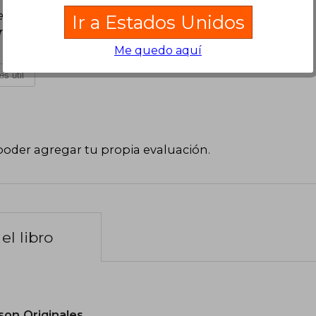
 encanta que a pesar de ser un libro de fantasía
Ir a Estados Unidos
 día como la desigualdad social y los
Me quedo aquí
es útil
poder agregar tu propia evaluación
.
el libro
son Originales.