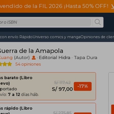
vendido de la FIL 2026 ¡Hasta 50% OFF!
 con envío Rápido
Universo comics y manga
Opiniones de clie
Guerra de la Amapola
 Kuang
(Autor)
·
Editorial Hidra
· Tapa Dura
54 opiniones
s barato
Libro
S/ 117,42
evo
-17%
S/ 97,00
portado
vío:
7 a 12
días háb.
s rápido
Libro
S/ 275,85
evo