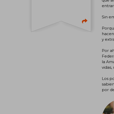
que al
entrar
Sin e
Porque
hacen 
y extr
Por ah
Federa
la Ama
vidas,
Los po
sabien
por d