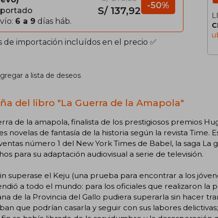
-50%
S/ 137,92
portado
L
vío:
6 a 9
días háb.
C
u
s de importación incluídos en el precio ✅
gregar a lista de deseos
ña del libro "La Guerra de la Amapola"
rra de la amapola, finalista de los prestigiosos premios Hu
s novelas de fantasía de la historia según la revista Time. Es
entas número 1 del New York Times de Babel, la saga La g
os para su adaptación audiovisual a serie de televisión.
n superase el Keju (una prueba para encontrar a los jóven
ndió a todo el mundo: para los oficiales que realizaron la
na de la Provincia del Gallo pudiera superarla sin hacer tr
an que podrían casarla y seguir con sus labores delictivas;