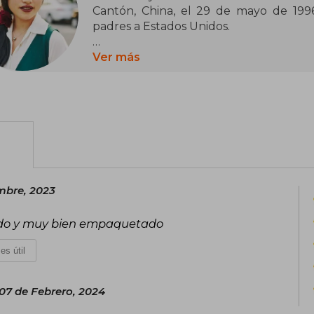
Cantón, China, el 29 de mayo de 199
padres a Estados Unidos.
Kuang estudió Historia en la Georgeto
Ver más
en Estudios Chinos y Estudios Chinos
y doctorándose en Lenguas y Literatura
Yale.
En su faceta como escritora Kuang es 
gracias a las cuales ha sido nominada a
Hugo, el Nebula, el Locus o el World F
la trilogía La Guerra de la Amapola, Ba
mbre, 2023
stado y muy bien empaquetado
es útil
07 de Febrero, 2024