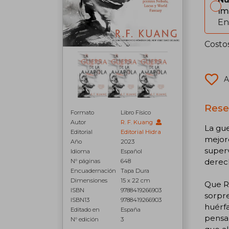
Im
En
Costo
A
Rese
Formato
Libro Físico
Autor
R. F. Kuang
La gue
Editorial
Editorial Hidra
mejore
Año
2023
superv
Idioma
Español
derech
N° páginas
648
Encuadernación
Tapa Dura
Dimensiones
15 x 22 cm
Que Ri
ISBN
9788419266903
sorpre
ISBN13
9788419266903
huérfa
Editado en
España
pensab
N° edición
3