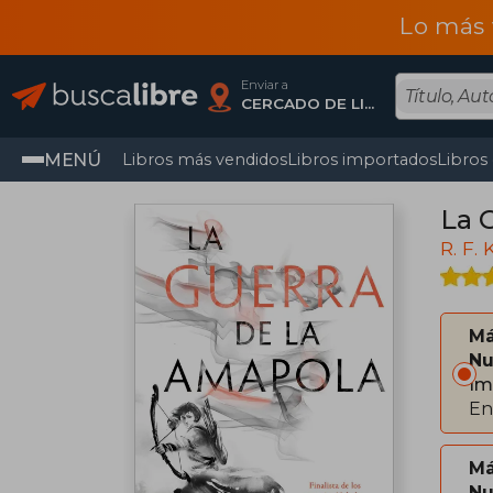
Lo más 
Enviar a
CERCADO DE LIMA, Lima
MENÚ
Libros más vendidos
Libros importados
Libros
La 
R. F.
Má
Nu
Im
En
Má
Nu