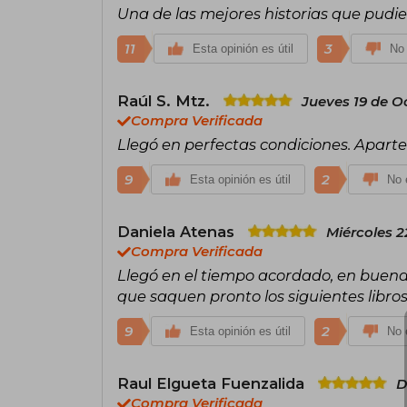
Una de las mejores historias que pudie
11
3
Esta opinión es útil
No 
Raúl S. Mtz.
Jueves 19 de O
Compra Verificada
Llegó en perfectas condiciones. Aparte e
9
2
Esta opinión es útil
No e
Daniela Atenas
Miércoles 
Compra Verificada
Llegó en el tiempo acordado, en buenas
que saquen pronto los siguientes libros 
9
2
Esta opinión es útil
No e
Raul Elgueta Fuenzalida
D
Compra Verificada