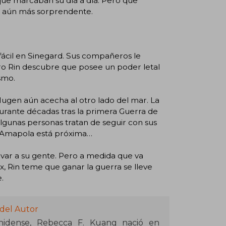
 que marcaban su día a día. Pero que
fue aún más sorprendente.
fácil en Sinegard. Sus compañeros le
ero Rin descubre que posee un poder letal
smo.
Mugen aún acecha al otro lado del mar. La
durante décadas tras la primera Guerra de
algunas personas tratan de seguir con sus
la Amapola está próxima…
lvar a su gente. Pero a medida que va
x, Rin teme que ganar la guerra se lleve
.
 del Autor
unidense, Rebecca F. Kuang nació en