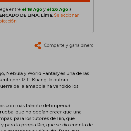
lega entre
el 18 Ago
y
el 26 Ago
a
ERCADO DE LIMA, Lima
.
Seleccionar
bicación
Comparte y gana dinero
go, Nebula y World Fantasy,es una de las
crita por R. F. Kuang, la autora
uerra de la amapola ha vendido los
es con más talento del imperio)
 prueba, que no podían creer que una
ampas; para los tutores de Rin, que
 y para la propia Rin, que se dio cuenta de