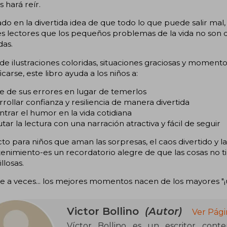
s hará reír.
ado en la divertida idea de que todo lo que puede salir mal, 
s lectores que los pequeños problemas de la vida no son de
das.
de ilustraciones coloridas, situaciones graciosas y moment
ficarse, este libro ayuda a los niños a:
se de sus errores en lugar de temerlos
rrollar confianza y resiliencia de manera divertida
ntrar el humor en la vida cotidiana
rutar la lectura con una narración atractiva y fácil de seguir
to para niños que aman las sorpresas, el caos divertido y la
enimiento-es un recordatorio alegre de que las cosas no t
llosas.
 a veces... los mejores momentos nacen de los mayores "¡
Victor Bollino
(Autor)
Ver Pági
Víctor Bollino es un escritor cont