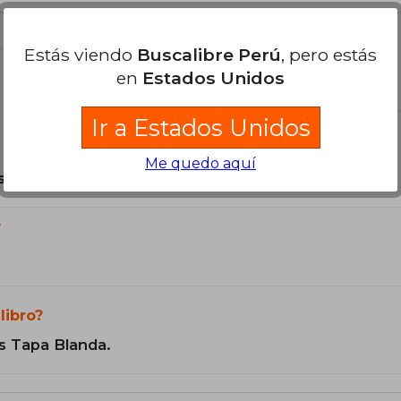
una experiencia educativa y entretenid
Estás viendo
Buscalibre Perú
, pero estás
en
Estados Unidos
el libro
Ir a Estados Unidos
Me quedo aquí
son Originales.
?
libro?
s Tapa Blanda.