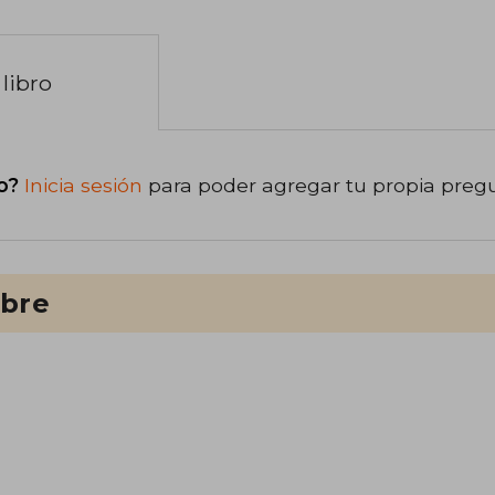
libro
o?
Inicia sesión
para poder agregar tu propia preg
ibre