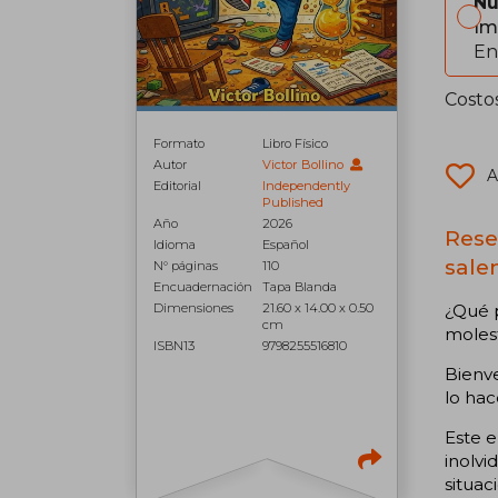
Nu
Im
En
Costo
Formato
Libro Físico
Autor
Victor Bollino
A
Editorial
Independently
Published
Año
2026
Rese
Idioma
Español
sale
N° páginas
110
Encuadernación
Tapa Blanda
Dimensiones
21.60 x 14.00 x 0.50
¿Qué p
cm
molest
ISBN13
9798255516810
Bienv
lo hac
Este e
inolvi
situac