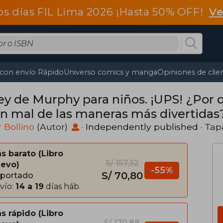
os días FIL Lima 2026 ¡Hasta 50% OFF!
Ve
 con envío Rápido
Universo comics y manga
Opiniones de clie
ley de Murphy para niños. ¡UPS! ¿Por 
en mal de las maneras más divertidas
r Bollino
(Autor)
·
Independently published
· Tap
s barato
Libro
S/ 157,32
evo
-55%
S/ 70,80
portado
vío:
14 a 19
días háb.
s rápido
Libro
S/ 170,88