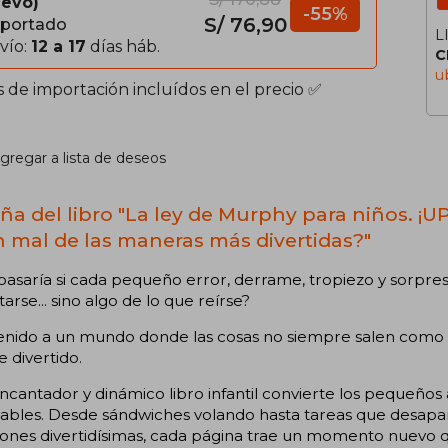
evo
-55%
S/ 76,90
portado
L
vío:
12 a 17
días háb.
C
u
s de importación incluídos en el precio ✅
gregar a lista de deseos
ña del libro "La ley de Murphy para niños. ¡U
n mal de las maneras más divertidas?"
asaría si cada pequeño error, derrame, tropiezo y sorpresa
arse... sino algo de lo que reírse?
enido a un mundo donde las cosas no siempre salen como 
e divertido.
ncantador y dinámico libro infantil convierte los pequeños 
dables. Desde sándwiches volando hasta tareas que desapa
iones divertidísimas, cada página trae un momento nuevo qu