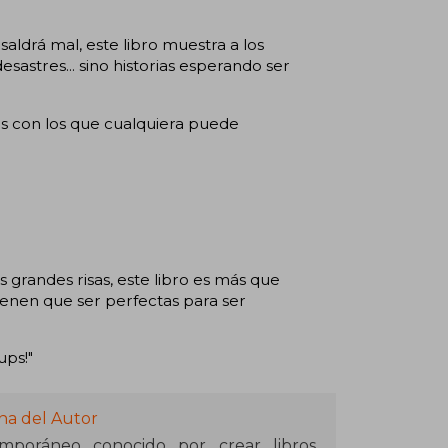
saldrá mal, este libro muestra a los
sastres... sino historias esperando ser
os con los que cualquiera puede
s grandes risas, este libro es más que
ienen que ser perfectas para ser
ups!"
na del Autor
emporáneo conocido por crear libros