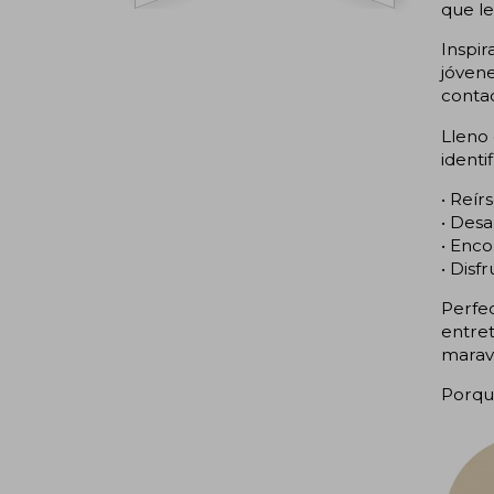
que le
Inspir
jóvene
conta
Lleno 
identi
• Reír
• Desa
• Enco
• Disf
Perfec
entret
maravi
Porque