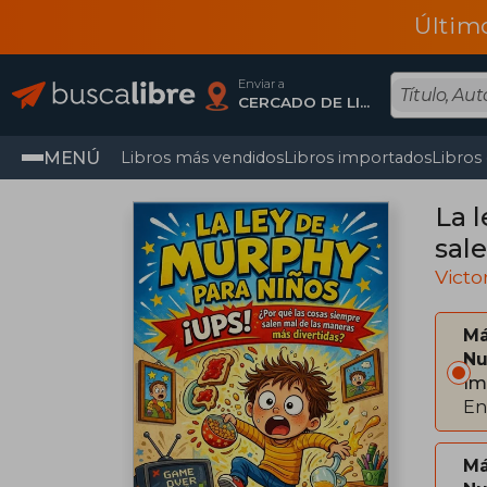
Últim
Enviar a
CERCADO DE LIMA, Lima
MENÚ
Libros más vendidos
Libros importados
Libros
La 
sal
Victo
Má
Nu
Im
En
Má