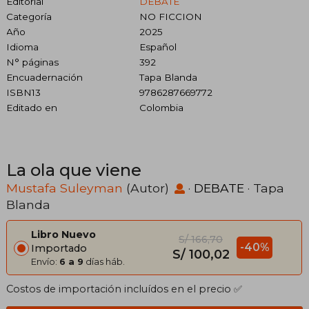
Editorial
DEBATE
Categoría
NO FICCION
Año
2025
Idioma
Español
N° páginas
392
Encuadernación
Tapa Blanda
ISBN13
9786287669772
Editado en
Colombia
La ola que viene
Mustafa Suleyman
(Autor)
·
DEBATE
· Tapa
Blanda
Libro Nuevo
S/ 166,70
-40%
Importado
S/ 100,02
Envío:
6 a 9
días háb.
Costos de importación incluídos en el precio ✅