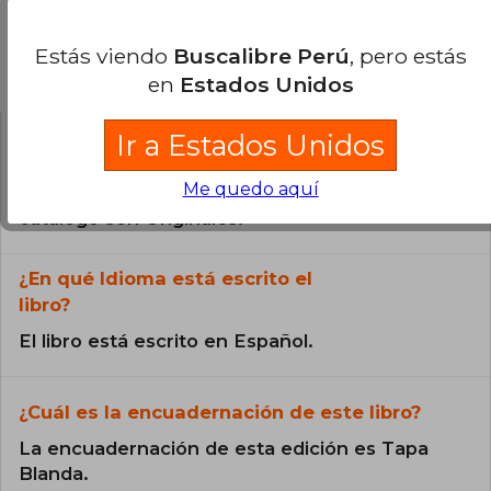
Estás viendo
Buscalibre Perú
, pero estás
Preguntas frecuentes sobre el libro
en
Estados Unidos
Ir a Estados Unidos
¿El libro es original?
Me quedo aquí
Todos los libros de nuestro
catálogo son Originales.
¿En qué Idioma está escrito el
libro?
El libro está escrito en Español.
¿Cuál es la encuadernación de este libro?
La encuadernación de esta edición es Tapa
Blanda.