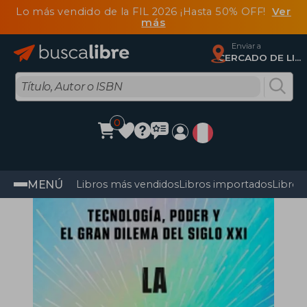
Lo más vendido de la FIL 2026 ¡Hasta 50% OFF!
Ver
más
Enviar a
CERCADO DE LIMA, Lima
0
MENÚ
Libros más vendidos
Libros importados
Libros