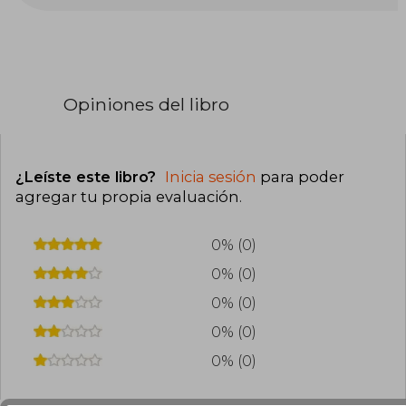
internacional (de la que fue cofundador y que
Google adquirió en 2014), en 2019 pasó a ocupar
un puesto de vicepresidente de gestión de
productos y políticas de IA en el gigante tech
de Mountain View. Tres años más tarde, tras
abandonar la compañía, puso en marcha
Opiniones del libro
Inflection AI junto a Reid Hoffman y Karén
Simonyan. Esta startup de autoaprendizaje ha
sido responsable del desarrollo del chatbot Pi.
Vive en Palo Alto, California.
¿Leíste este libro?
Inicia sesión
para poder
agregar tu propia evaluación
.
0% (0)
0% (0)
0% (0)
0% (0)
0% (0)