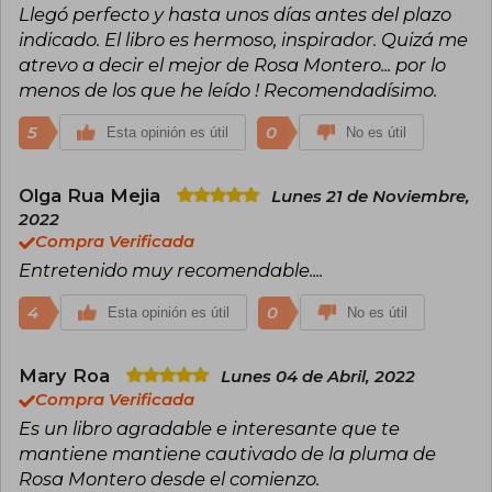
Llegó perfecto y hasta unos días antes del plazo
Transparente (Premio Qué Leer 2006), La ridícula
idea de no volver a verte y La buena suerte, así
indicado. El libro es hermoso, inspirador. Quizá me
como El peligro de estar cuerda.
atrevo a decir el mejor de Rosa Montero... por lo
menos de los que he leído ! Recomendadísimo.
Montero ha recibido numerosos
reconocimientos a lo largo de su carrera, entre
5
0
Esta opinión es útil
No es útil
ellos el Premio Nacional de Periodismo (1980), el
Premio Nacional de las Letras Españolas (2017)
por su trayectoria literaria, y distinciones
Olga Rua Mejia
internacionales como la condecoración
Lunes 21 de Noviembre,
Officière des Arts et des Lettres otorgada por la
2022
República Francesa en 2024. Su obra ha sido
Compra Verificada
traducida a más de veinte idiomas y adaptada a
Entretenido muy recomendable....
cine, teatro y ópera. Además de su labor literaria,
ha trabajado como periodista para El País desde
4
1977, donde fue redactora jefa de su
0
Esta opinión es útil
No es útil
suplemento dominical. Actualmente reside en
Madrid y sigue activa en la escritura, la docencia
y la participación en conferencias y simposios
Mary Roa
Lunes 04 de Abril, 2022
culturales a nivel internacional.
Compra Verificada
Es un libro agradable e interesante que te
mantiene mantiene cautivado de la pluma de
Rosa Montero desde el comienzo.