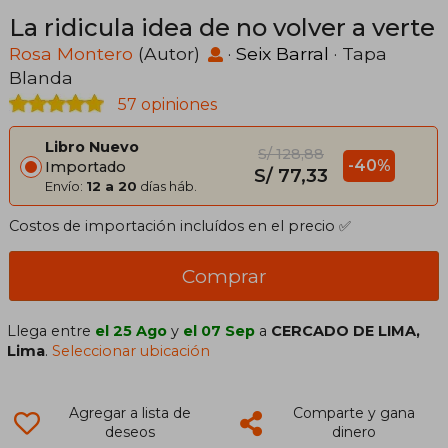
La ridicula idea de no volver a verte
Rosa Montero
(Autor)
·
Seix Barral
· Tapa
Blanda
57 opiniones
Libro Nuevo
S/ 128,88
-40%
Importado
S/ 77,33
Envío:
12 a 20
días háb.
Costos de importación incluídos en el precio ✅
Comprar
Llega entre
el 25 Ago
y
el 07 Sep
a
CERCADO DE LIMA,
Lima
.
Seleccionar ubicación
Agregar a lista de
Comparte y gana
deseos
dinero