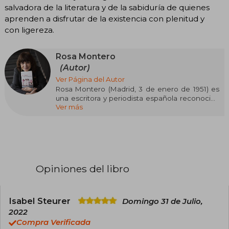
salvadora de la literatura y de la sabiduría de quienes
aprenden a disfrutar de la existencia con plenitud y
con ligereza.
Rosa Montero
(Autor)
Ver Página del Autor
Rosa Montero (Madrid, 3 de enero de 1951) es
una escritora y periodista española reconocida
Ver más
por su profunda exploración de la psicología
humana, la memoria y el paso del tiempo,
plasmados en una narrativa sensible y cercana.
Estudió Psicología y Periodismo en la
Universidad Complutense de Madrid y
comenzó su carrera literaria con la novela
Crónica del desamor en 1979. Desde entonces,
Opiniones del libro
ha consolidado su voz en la literatura
contemporánea con obras que combinan
ficción, análisis social y reflexión personal. Entre
sus títulos más destacados se encuentran La
Isabel Steurer
Domingo 31 de Julio,
hija del caníbal (Premio Primavera de Novela
2022
1997), La loca de la casa (Premio Qué Leer 2003 y
Compra Verificada
Grinzane Cavour en Italia 2004), Historia del Rey