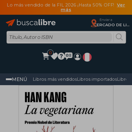
Lo más vendido de la FIL 2026 ¡Hasta 50% OFF!
Ver
más
Enviar a
CERCADO DE LIMA, Lima
0
MENÚ
Libros más vendidos
Libros importados
Libros