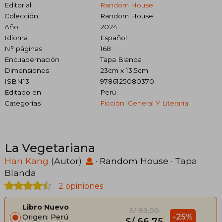
Editorial
Random House
Colección
Random House
Año
2024
Idioma
Español
N° páginas
168
Encuadernación
Tapa Blanda
Dimensiones
23cm x 13,5cm
ISBN13
9786125080370
Editado en
Perú
Categorías
Ficción: General Y Literaria
La Vegetariana
Han Kang
(Autor)
·
Random House
· Tapa
Blanda
2 opiniones
Libro Nuevo
S/ 89,00
-25%
Origen: Perú
S/ 66,75