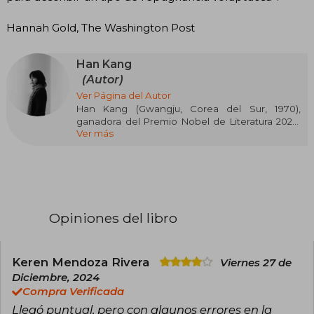
Hannah Gold, The Washington Post
Han Kang
(Autor)
Ver Página del Autor
Han Kang (Gwangju, Corea del Sur, 1970),
ganadora del Premio Nobel de Literatura 2024,
Ver más
Su carrera literaria comenzó en 1993 con la
publicación de varios poemas en la revista
"Literatura y Sociedad".
Al año siguiente, ganó el Concurso Literario de
Primavera de Seoul Shinmun con su relato "El
ancla escarlata", marcando su inicio en la
Opiniones del libro
narrativa.. Es autora de La vegetariana (Random
House, 2024; Premio Booker Internacional 2016),
La clase de griego (Random House, 2023), Actos
humanos (Premio Manhae de Literatura de
Keren Mendoza Rivera
Viernes 27 de
Corea y Premio Malaparte en Italia en 2017),
Diciembre, 2024
Blanco (finalista del Premio Booker
Compra Verificada
Internacional 2018) e Imposible decir adiós
Llegó puntual, pero con algunos errores en la
(Random House, 2024; Premio Médicis