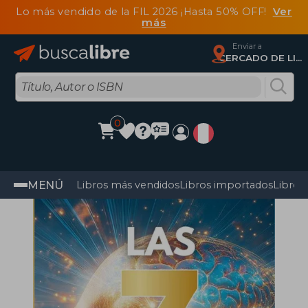
Lo más vendido de la FIL 2026 ¡Hasta 50% OFF!
Ver
más
Enviar a
CERCADO DE LIMA, Lima
0
MENÚ
Libros más vendidos
Libros importados
Libros