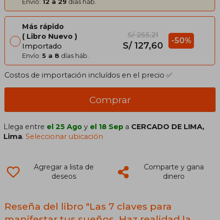
Envío:
12 a 29
días háb.
Más rápido
S/ 255,21
Libro Nuevo
-50%
S/ 127,60
Importado
Envío:
5 a 8
días háb.
Costos de importación incluídos en el precio ✅
Comprar
Llega entre
el 25 Ago
y
el 18 Sep
a
CERCADO DE LIMA,
Lima
.
Seleccionar ubicación
Agregar a lista de
Comparte y gana
deseos
dinero
Reseña del libro "Las 7 claves para
manifestar tus sueños. Haz realidad la