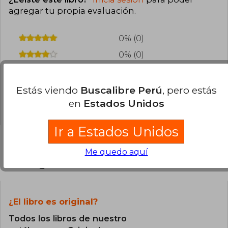
agregar tu propia evaluación
.
0% (0)
0% (0)
0% (0)
0% (0)
Estás viendo
Buscalibre Perú
, pero estás
en
Estados Unidos
0% (0)
Ir a Estados Unidos
Me quedo aquí
Preguntas frecuentes sobre el libro
¿El libro es original?
Todos los libros de nuestro