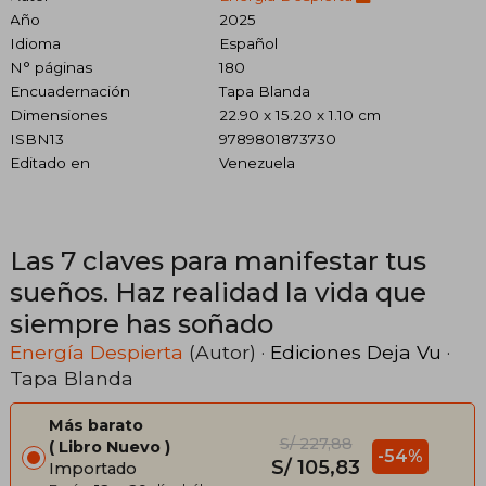
Año
2025
Idioma
Español
N° páginas
180
Encuadernación
Tapa Blanda
Dimensiones
22.90 x 15.20 x 1.10 cm
ISBN13
9789801873730
Editado en
Venezuela
Las 7 claves para manifestar tus
sueños. Haz realidad la vida que
siempre has soñado
Energía Despierta
(Autor) ·
Ediciones Deja Vu
·
Tapa Blanda
Más barato
S/ 227,88
Libro Nuevo
-54%
S/ 105,83
Importado