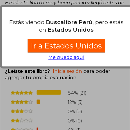
Excelente libro a muy buen precio y llegó antes de
la fecha que me indicaba al comprarlo.
Felicitaciones por pensar en todas las personas,
Estás viendo
Buscalibre Perú
, pero estás
tener gran variedad de textos y con Buenos
en
Estados Unidos
descuentos que nos permiten poderlos adquirir.
1
0
Esta opinión es útil
No es útil
Ir a Estados Unidos
Me quedo aquí
Cargar más opiniones del libro
¿Leíste este libro?
Inicia sesión
para poder
agregar tu propia evaluación
.
84% (21)
12% (3)
0% (0)
0% (0)