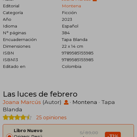
Editorial
Montena
Categoría
Ficción
Año
2023
Idioma
Español
N° páginas
384
Encuadernación
Tapa Blanda
Dimensiones
22 x 14 cm
ISBN
9789585155985
ISBN13
9789585155985
Editado en
Colombia
Las luces de febrero
Joana Marcús
(Autor)
·
Montena
· Tapa
Blanda
25 opiniones
Libro Nuevo
S/ 89,00
-31%
Origen: Perú