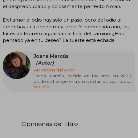
el despreocupado y odiosamente perfecto Nolan.
Del amor al odio hay solo un paso, pero del odio al
amor hay un camino muy largo. Y, como cada año, las
luces de febrero aguardan al final del camino. ¿Has
pensado ya en tu deseo? La suerte está echada.
Joana Marcús
(Autor)
Ver Página del Autor
Joana Marcús, nacida en Mallorca en 2000,
divide su tiempo entre sus estudios, sus libros y
Ver más
sus mascotas. Desde pequeña supo que le
encantaba la escritura, aunque sus primeros
textos solo fueron pequeños relatos. No fue
hasta los trece años que se animó a publicar su
primera historia completa en Wattpad, donde
ha seguido escribiendo hasta la actualidad.
Opiniones del libro
En dos ocasiones ha sido ganadora de los
Premios Wattys por sus novelas Irresistible
propuesta en 2016 y Ciudades de Humo en 2019.