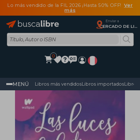
Lo más vendido de la FIL 2026 ¡Hasta 50% OFF!
Ver
más
Enviar a
CERCADO DE LIMA, Lima
0
MENÚ
Libros más vendidos
Libros importados
Libros