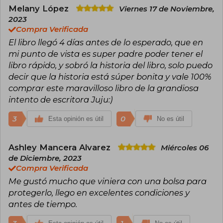
Es una de las autoras más jóvenes en conseguir
Melany López
Viernes 17 de Noviembre,
un éxito de ventas a nivel internacional.​ En 2021
2023
Antes de diciembre se posicionó entre las 10
Compra Verificada
novelas más vendidas en diversos países.​ En el
El libro llegó 4 días antes de lo esperado, que en
2022, fue la autora más vendida solo detrás de
los libros de Harry Potter. Viajó por diversos
mi punto de vista es super padre poder tener el
países y ciudades para promocionar sus
libro rápido, y sobró la historia del libro, solo puedo
historias. Por ejemplo en Madrid, donde
decir que la historia está súper bonita y vale 100%
colapsó la Gran Vía, y México, donde reunió a
comprar este maravilloso libro de la grandiosa
cientos de lectores en la FIL de Guadalajara.
intento de escritora Juju:)
3
0
Esta opinión es útil
No es útil
Ashley Mancera Alvarez
Miércoles 06
de Diciembre, 2023
Compra Verificada
Me gustó mucho que viniera con una bolsa para
protegerlo, llego en excelentes condiciones y
antes de tiempo.