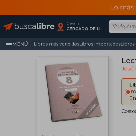
Lo más 
Enviar a
CERCADO DE LIMA, Lima
MENÚ
Libros más vendidos
Libros importados
Libros
Lec
José
Li
Im
En
Costo