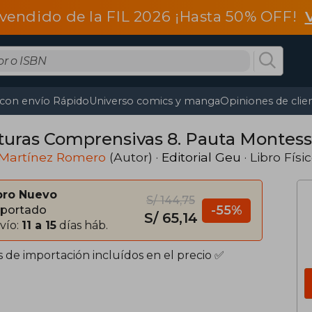
vendido de la FIL 2026 ¡Hasta 50% OFF!
 con envío Rápido
Universo comics y manga
Opiniones de clie
turas Comprensivas 8. Pauta Montess
 Martínez Romero
(Autor) ·
Editorial Geu
· Libro Físi
bro Nuevo
S/ 144,75
-55%
portado
S/ 65,14
vío:
11 a 15
días háb.
s de importación incluídos en el precio ✅