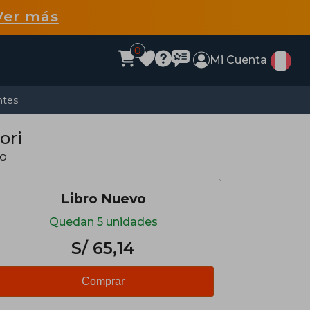
Ver más
0
Mi Cuenta
ntes
ori
co
Libro Nuevo
Quedan 5 unidades
S/ 65,14
Comprar