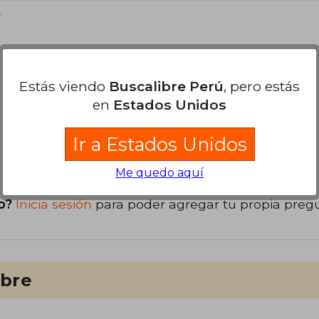
?
Estás viendo
Buscalibre Perú
, pero estás
en
Estados Unidos
libro
Ir a Estados Unidos
Me quedo aquí
o?
Inicia sesión
para poder agregar tu propia preg
ibre