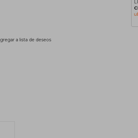
L
C
u
gregar a lista de deseos