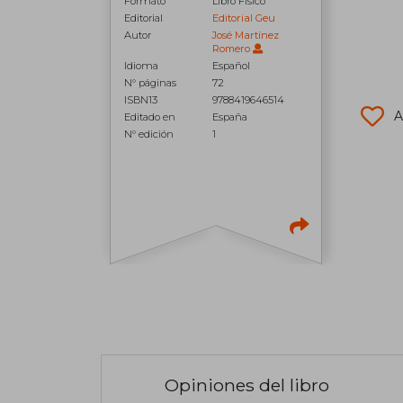
Formato
Libro Físico
Editorial
Editorial Geu
Autor
José Martínez
Romero
Idioma
Español
N° páginas
72
ISBN13
9788419646514
A
Editado en
España
N° edición
1
Opiniones del libro