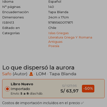
Idioma
Español
N° páginas
140
Encuadernación
Tapa Blanda
Dimensiones
24cm x 17cm
ISBN13
9789560017871
Editado en
Chile
Categorías
Islas Griegas
Literatura Griega Y Romana
Antiguas
Poesía
Lo que dispersó la aurora
Safo
(Autor)
·
LOM
· Tapa Blanda
Libro Nuevo
S/ 127,95
-50%
Importado
S/ 63,97
Envío:
5 a 8
días háb.
Costos de importación incluídos en el precio ✅