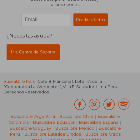
promociones
¿Necesitas ayuda?
Ir a Centro de Soporte
Buscalibre Perú
. Calle 8, Manzana I, Lote 1-A de la
“Cooperativa Las Vertientes”, Villa El Salvador, Lima-Perú.
Derechos Reservados.
Buscalibre Argentina
|
Buscalibre Chile
|
Buscalibre
Colombia
|
Buscalibre Ecuador
|
Buscalibre España
|
Buscalibre Uruguay
|
Buscalibre México
|
Buscalibre
Perú
|
Buscalibre Estados Unidos
|
Buscalibre Otros
Países
|
Bookdelivery Reino Unido