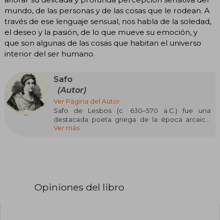
mundo, de las personas y de las cosas que le rodean. A
través de ese lenguaje sensual, nos habla de la soledad,
el deseo y la pasión, de lo que mueve su emoción, y
que son algunas de las cosas que habitan el universo
interior del ser humano.
Safo
(Autor)
Ver Página del Autor
Safo de Lesbos (c. 630–570 a.C.) fue una
destacada poeta griega de la época arcaica,
Ver más
nacida en la isla de Lesbos. Su obra se inscribe
en la poesía lírica, caracterizada por la expresión
de emociones personales y sentimientos
profundos. Aunque gran parte de su producción
se ha perdido, se conservan fragmentos que
revelan su maestría en el uso del lenguaje y la
métrica. Entre sus composiciones más
Opiniones del libro
conocidas se encuentra la "Oda a Afrodita", el
único poema completo que ha llegado hasta
nosotros. Otros fragmentos destacados
incluyen el Fragmento 31, que describe