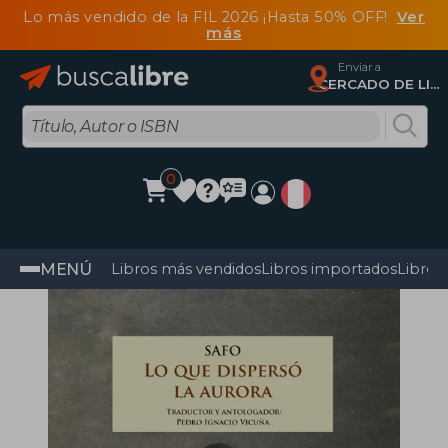
Lo más vendido de la FIL 2026 ¡Hasta 50% OFF!
Ver
más
Enviar a
CERCADO DE LIMA, Lima
0
MENÚ
Libros más vendidos
Libros importados
Libros