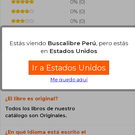
0% (0)
0% (0)
0% (0)
0% (0)
0% (0)
Estás viendo
Buscalibre Perú
, pero estás
en
Estados Unidos
Ir a Estados Unidos
Preguntas frecuentes sobre el libro
Me quedo aquí
¿El libro es original?
Todos los libros de nuestro
catálogo son Originales.
¿En qué Idioma está escrito el