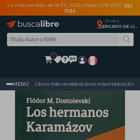
Lo más vendido de la FIL 2026 ¡Hasta 50% OFF!
Ver
más
Enviar a
CERCADO DE LIMA, Lima
0
MENÚ
Libros más vendidos
Libros importados
Libros