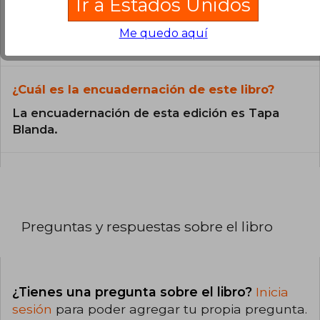
Ir a Estados Unidos
¿En qué Idioma está escrito el
libro?
Me quedo aquí
El libro está escrito en Español.
¿Cuál es la encuadernación de este libro?
La encuadernación de esta edición es Tapa
Blanda.
Preguntas y respuestas sobre el libro
¿Tienes una pregunta sobre el libro?
Inicia
sesión
para poder agregar tu propia pregunta.