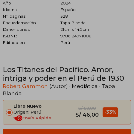
Año
2024
Idioma
Español
N° páginas
328
Encuadernación
Tapa Blanda
Dimensiones
21cm x 14.5cm
ISBN13
9786124971808
Editado en
Perú
Los Titanes del Pacífico. Amor,
intriga y poder en el Perú de 1930
Robert Gammon
(Autor) ·
Mediática
· Tapa
Blanda
Libro Nuevo
S/ 69,00
-33%
Origen: Perú
S/ 46,00
Envío Rápido