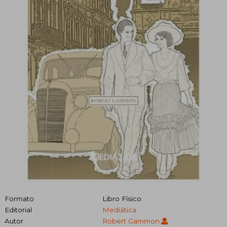
Formato
Libro Físico
Editorial
Mediática
Autor
Robert Gammon