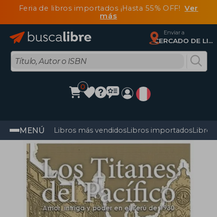
Feria de libros importados ¡Hasta 55% OFF!
Ver
más
Enviar a
CERCADO DE LIMA, Lima
0
MENÚ
Libros más vendidos
Libros importados
Libros