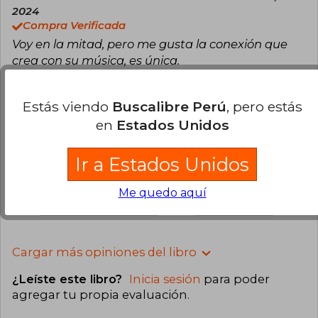
2024
Compra Verificada
Voy en la mitad, pero me gusta la conexión que
crea con su música, es única.
1
0
Esta opinión es útil
No es útil
Estás viendo
Buscalibre Perú
, pero estás
en
Estados Unidos
Angélica Bermudez Rosado
Domingo
02 de Febrero, 2025
Compra Verificada
Ir a Estados Unidos
Me encanta. Lo ame
Me quedo aquí
0
0
Esta opinión es útil
No es útil
Cargar más opiniones del libro
¿Leíste este libro?
Inicia sesión
para poder
agregar tu propia evaluación
.