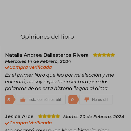
Disney+, Netflix, Caracol, RCN Televisión y
también en teatro. Mar adentro es uno de los
trabajos musicales más elogiados de la artista
colombiana; cada canción ambienta y
acompaña la intensa y emotiva historia de amor
entre Mar y Joaquín y lleva al lector a sumergirse
Opiniones del libro
en una narración que emociona y conmueve
sobremanera.
Natalia Andrea Ballesteros Rivera
Miércoles 14 de Febrero, 2024
Compra Verificada
Es el primer libro que leo por mi elección y me
encantó, no soy experta en lectura pero las
palabras de de esta historia llegan al alma
5
0
Esta opinión es útil
No es útil
Jesica Arce
Martes 20 de Febrero, 2024
Compra Verificada
Me encantó, muy buen libro e historia, siper