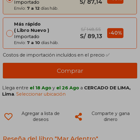
S/ 87,14
Importado
Envío:
7 a 12
días háb.
Más rápido
S/ 148,55
Libro Nuevo
-40%
S/ 89,13
Importado
Envío:
7 a 10
días háb.
Costos de importación incluídos en el precio ✅
Comprar
Llega entre
el 18 Ago
y
el 26 Ago
a
CERCADO DE LIMA,
Lima
.
Seleccionar ubicación
Agregar a lista de
Comparte y gana
deseos
dinero
Reseña del libro "Mar Adentro"