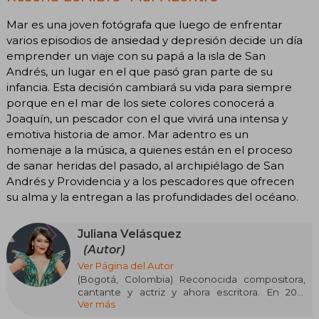
Mar es una joven fotógrafa que luego de enfrentar
varios episodios de ansiedad y depresión decide un día
emprender un viaje con su papá a la isla de San
Andrés, un lugar en el que pasó gran parte de su
infancia. Esta decisión cambiará su vida para siempre
porque en el mar de los siete colores conocerá a
Joaquín, un pescador con el que vivirá una intensa y
emotiva historia de amor. Mar adentro es un
homenaje a la música, a quienes están en el proceso
de sanar heridas del pasado, al archipiélago de San
Andrés y Providencia y a los pescadores que ofrecen
su alma y la entregan a las profundidades del océano.
Juliana Velásquez
(Autor)
Ver Página del Autor
(Bogotá, Colombia) Reconocida compositora,
cantante y actriz y ahora escritora. En 2021
Ver más
obtuvo el Grammy Latino como Mejor Nuevo
Artista. Ha participado en producciones para