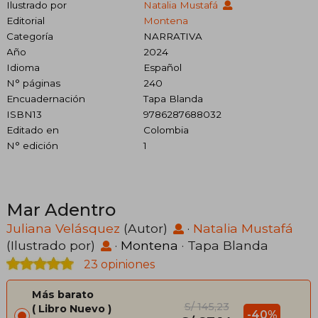
Ilustrado por
Natalia Mustafá
Editorial
Montena
Categoría
NARRATIVA
Año
2024
Idioma
Español
N° páginas
240
Encuadernación
Tapa Blanda
ISBN13
9786287688032
Editado en
Colombia
N° edición
1
Mar Adentro
Juliana Velásquez
(Autor)
·
Natalia Mustafá
(Ilustrado por)
·
Montena
· Tapa Blanda
23 opiniones
Más barato
S/ 145,23
Libro Nuevo
-40%