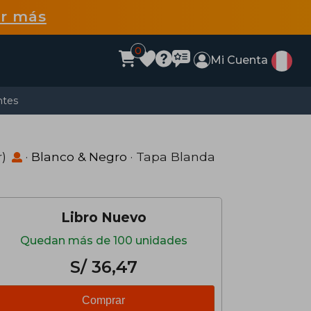
r más
0
Mi Cuenta
ntes
r)
·
Blanco & Negro
· Tapa Blanda
Libro Nuevo
Quedan más de 100 unidades
S/ 36,47
Comprar