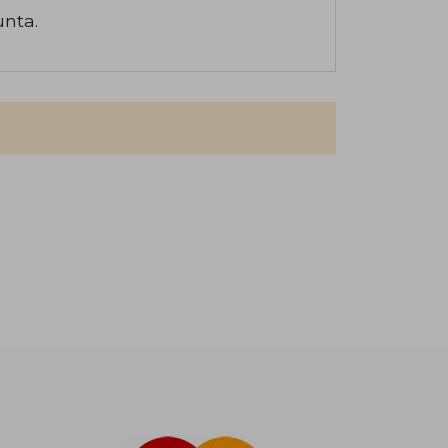
unta.