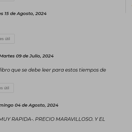
durante las campañas de la década de
monumento al gobierno perfecto. Se la 
s 15 de Agosto, 2024
de manera exquisita y con infinita ternu
es útil
Martes 09 de Julio, 2024
n libro que se debe leer para estos tiempos de
s útil
ingo 04 de Agosto, 2024
MUY RAPIDA-. PRECIO MARAVILLOSO. Y EL