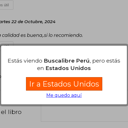
s útil
rtes 22 de Octubre, 2024
a calidad es buena,.si lo recomiendo.
s útil
Estás viendo
Buscalibre Perú
, pero estás
en
Estados Unidos
poder agregar tu propia evaluación
.
Ir a Estados Unidos
Me quedo aquí
el libro