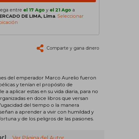
lega entre
el 17 Ago
y
el 21 Ago
a
ERCADO DE LIMA, Lima
.
Seleccionar
bicación
Comparte y gana dinero
ones del emperador Marco Aurelio fueron
élicas y tenían el propósito de
a aplicar estas en su vida diaria, para no
organizadas en doce libros que versan
fugacidad del tiempo o la manera
nseñan a aprender a vivir con humildad y
ortuna y de los peligros de las pasiones.
r)
Ver Página del Autor