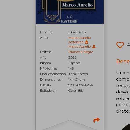
Formato
Libro Físico
Autor
Marco Aurelio
Antonino
A
Marco Aurelio
Editorial
Blanco & Negro
Año
2022
Rese
Idioma
Español
N° páginas
148
Una de
Encuadernación
Tapa Blanda
compue
Dimensiones
14 x 21 cm
record
ISBN13
9786289584264
Editado en
Colombia
desvia
sobre 
correc
proteg