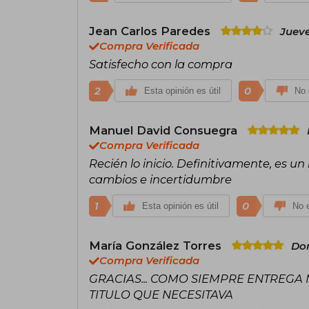
Jean Carlos Paredes
Jueve
Compra Verificada
Satisfecho con la compra
2
0
Esta opinión es útil
No 
Manuel David Consuegra
Compra Verificada
Recién lo inicio. Definitivamente, es u
cambios e incertidumbre
1
0
Esta opinión es útil
No e
María González Torres
Dom
Compra Verificada
GRACIAS... COMO SIEMPRE ENTREGA 
TITULO QUE NECESITAVA