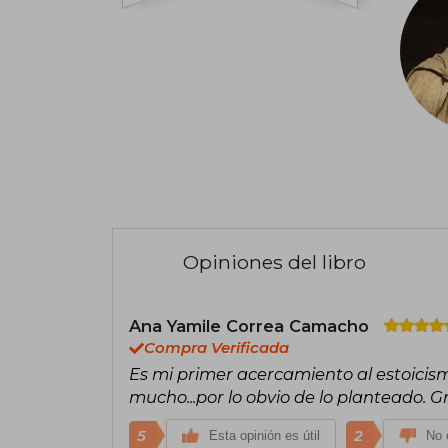
Opiniones del libro
Ana Yamile Correa Camacho
Compra Verificada
Es mi primer acercamiento al estoicism
mucho...por lo obvio de lo planteado. G
5
2
Esta opinión es útil
No e