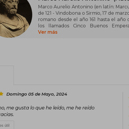
Marco Aurelio Antonino (en latín: Marcu
de 121 ​- Vindobona o Sirmio, 17 de mar
romano desde el año 161 hasta el año 
los llamados Cinco Buenos Empera
procedentes de una familia de antig
Ver más
provincia de Baetica, y está consi
representativas de la filosofía estoica.
adoptivos de Antonino Pío por mandat
emperadores del Imperio.
Su gobierno estuvo marcado por los co
revitalizado Imperio parto y en Germani
asentadas a lo largo del Limes Germanicu
Durante el período de su imperio tuvo 
Domingo 05 de Mayo, 2024
provincias del este liderada por Av
brevemente en solitario tras la muerte
o, me gusta lo que he leído, me he reído
Peste antonina en 169, aunque desde
racias.
quien le sucedería.
s útil
La gran obra de Marco Aurelio, Medita