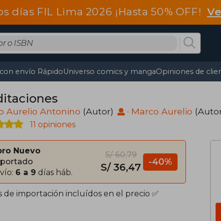
os días FIL Lima 2026 ¡Hasta 50% OFF!
Ve
 con envío Rápido
Universo comics y manga
Opiniones de clie
itaciones
 Aurelio Antonino
(Autor)
·
Marco Aurelio
(Auto
11 opiniones
bro Nuevo
S/ 60,79
-40%
portado
S/ 36,47
vío:
6 a 9
días háb.
s de importación incluídos en el precio ✅