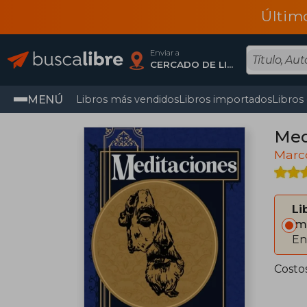
Últim
Enviar a
CERCADO DE LIMA, Lima
MENÚ
Libros más vendidos
Libros importados
Libros
Med
Marco
Li
Im
En
Costo