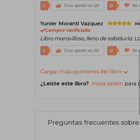
1
0
Esta opinión es útil
No e
Yunier Moranti Vazquez
Ma
Compra Verificada
Libro maravilloso, lleno de sabiduría. L
1
0
Esta opinión es útil
No e
Cargar más opiniones del libro
¿Leíste este libro?
Inicia sesión
para 
Preguntas frecuentes sobre 