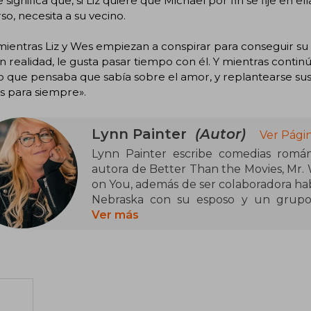
significa que, si Liz quiere que Michael por fin se fije en ella 
so, necesita a su vecino.
ientras Liz y Wes empiezan a conspirar para conseguir su o
n realidad, le gusta pasar tiempo con él. Y mientras cont
o que pensaba que sabía sobre el amor, y replantearse su
es para siempre».
Lynn Painter
(Autor)
Ver Pági
Lynn Painter escribe comedias románt
autora de Better Than the Movies, Mr
on You, además de ser colaboradora ha
Nebraska con su esposo y un grupo 
leyendo o escribiendo, es probable qu
Ver más
viendo comedias románticas.