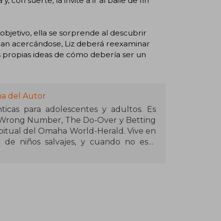
y, con suerte, la invite a ir al baile de fin
bjetivo, ella se sorprende al descubrir
inúan acercándose, Liz deberá reexaminar
s propias ideas de cómo debería ser un
na del Autor
icas para adolescentes y adultos. Es
. Wrong Number, The Do-Over y Betting
bitual del Omaha World-Herald. Vive en
de niños salvajes, y cuando no está
e esté bebiendo bebidas energéticas y