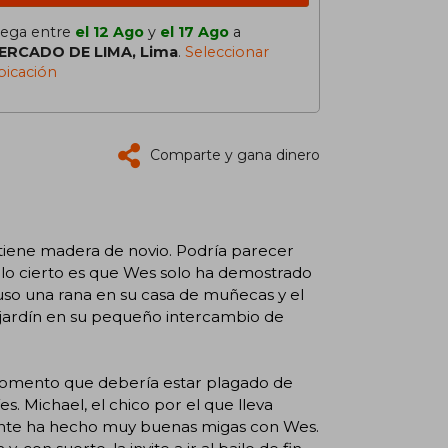
lega entre
el 12 Ago
y
el 17 Ago
a
ERCADO DE LIMA, Lima
.
Seleccionar
bicación
Comparte y gana dinero
tiene madera de novio. Podría parecer
o lo cierto es que Wes solo ha demostrado
uso una rana en su casa de muñecas y el
jardín en su pequeño intercambio de
n momento que debería estar plagado de
s. Michael, el chico por el que lleva
amente ha hecho muy buenas migas con Wes.