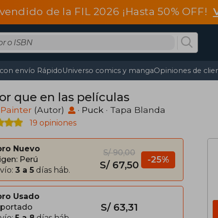
vendido de la FIL 2026 ¡Hasta 50% OFF!
 con envío Rápido
Universo comics y manga
Opiniones de clie
or que en las películas
Painter
(Autor)
·
Puck
· Tapa Blanda
19 opiniones
bro Nuevo
S/ 90,00
-25%
igen: Perú
S/ 67,50
vío:
3 a 5
días háb.
bro Usado
S/ 63,31
portado
vío:
5 a 8
días háb.