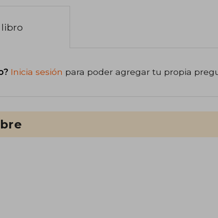
libro
o?
Inicia sesión
para poder agregar tu propia preg
ibre