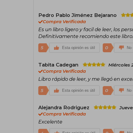
Pedro Pablo Jiménez Bejarano
Compra Verificada
Es un libro ligero y facil de leer, los pe
Definitivamente recomiendo este libro
5
0
Esta opinión es útil
No 
Tabita Cadegan
Miércoles 
Compra Verificada
Libro rápido de leer, y me llegó en exc
5
0
Esta opinión es útil
No 
Alejandra Rodriguez
Jueve
Compra Verificada
Excelente