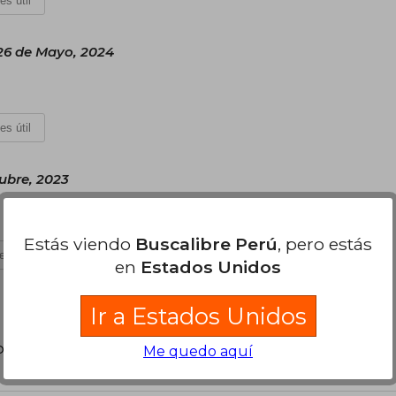
es útil
6 de Mayo, 2024
es útil
ubre, 2023
Estás viendo
Buscalibre Perú
, pero estás
es útil
en
Estados Unidos
Ir a Estados Unidos
poder agregar tu propia evaluación
.
Me quedo aquí