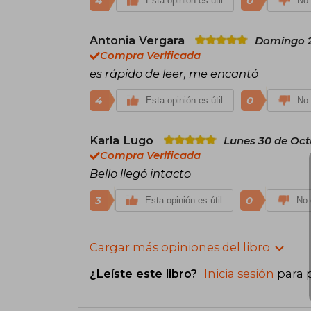
4
0
Esta opinión es útil
No 
Antonia Vergara
Domingo 2
Compra Verificada
es rápido de leer, me encantó
4
0
Esta opinión es útil
No 
Karla Lugo
Lunes 30 de Oct
Compra Verificada
Bello llegó intacto
3
0
Esta opinión es útil
No 
Cargar más opiniones del libro
¿Leíste este libro?
Inicia sesión
para 