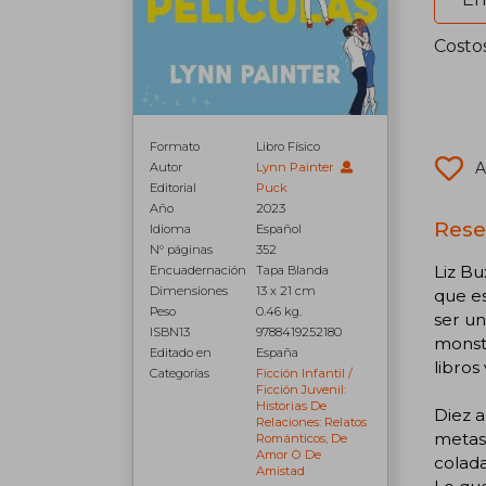
Costo
Formato
Libro Físico
A
Autor
Lynn Painter
Editorial
Puck
Año
2023
Rese
Idioma
Español
N° páginas
352
Liz B
Encuadernación
Tapa Blanda
Dimensiones
13 x 21 cm
que es
Peso
0.46 kg.
ser un
ISBN13
9788419252180
monst
Editado en
España
libros 
Categorías
Ficción Infantil /
Ficción Juvenil:
Historias De
Diez a
Relaciones: Relatos
metas 
Románticos, De
Amor O De
colada
Amistad