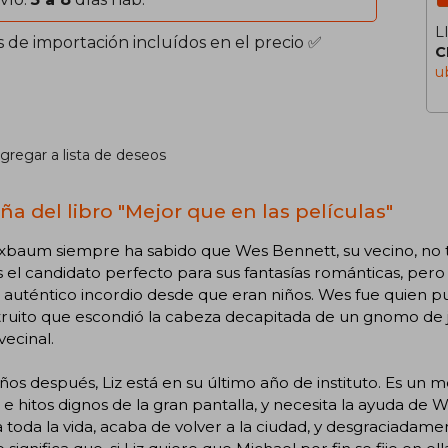
L
s de importación incluídos en el precio ✅
C
u
gregar a lista de deseos
ña del libro "Mejor que en las películas"
uxbaum siempre ha sabido que Wes Bennett, su vecino, no 
 el candidato perfecto para sus fantasías románticas, per
 auténtico incordio desde que eran niños. Wes fue quien p
ruito que escondió la cabeza decapitada de un gnomo de 
vecinal.
ños después, Liz está en su último año de instituto. Es u
e hitos dignos de la gran pantalla, y necesita la ayuda de We
 toda la vida, acaba de volver a la ciudad, y desgraciad