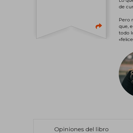
Lo que 
de cur
Pero m
que, e
todo l
«felic
Opiniones del libro