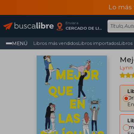
Lo más 
Enviar a
CERCADO DE LIMA, Lima
MENÚ
Libros más vendidos
Libros importados
Libros
Mej
Lynn 
Li
Or
En
Li
Im
En