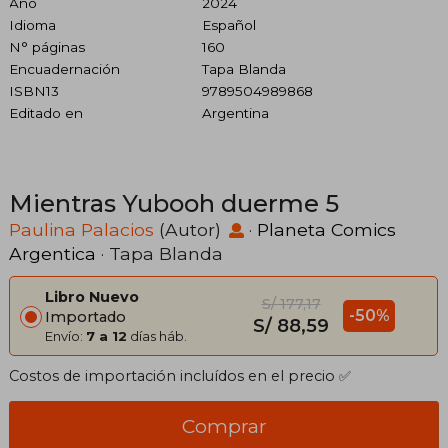
Año
2024
Idioma
Español
N° páginas
160
Encuadernación
Tapa Blanda
ISBN13
9789504989868
Editado en
Argentina
Mientras Yubooh duerme 5
Paulina Palacios
(Autor)
·
Planeta Comics
Argentica
· Tapa Blanda
Libro Nuevo
S/ 177,17
-50%
Importado
S/ 88,59
Envío:
7 a 12
días háb.
Costos de importación incluídos en el precio ✅
Comprar