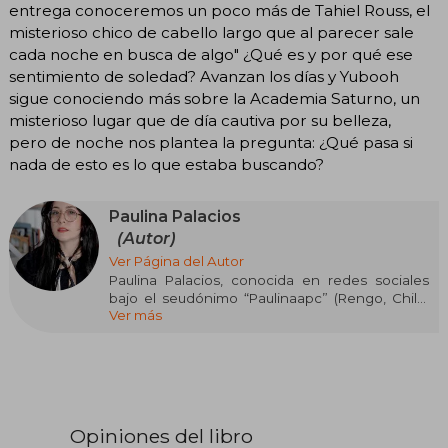
entrega conoceremos un poco más de Tahiel Rouss, el
misterioso chico de cabello largo que al parecer sale
cada noche en busca de algo" ¿Qué es y por qué ese
sentimiento de soledad? Avanzan los días y Yubooh
sigue conociendo más sobre la Academia Saturno, un
misterioso lugar que de día cautiva por su belleza,
pero de noche nos plantea la pregunta: ¿Qué pasa si
nada de esto es lo que estaba buscando?
Paulina Palacios
(Autor)
Ver Página del Autor
Paulina Palacios, conocida en redes sociales
bajo el seudónimo “Paulinaapc” (Rengo, Chile,
Ver más
24 de diciembre de 1992) es una diseñadora
gráfica e ilustradora autodidacta. Meses antes
de graduarse de diseño gráfico en 2016 publicó
el primer tomo de su serie Maestro Gato la cual
dibujaba desde 2012 junto a Cyrilla y Abdel (2013)
otra de sus obras que se publicó en 2019, ambas
historias desarrolladas en el mismo universo. En
Opiniones del libro
diciembre de ese mismo año, también publicó