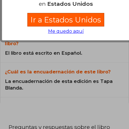
en
Estados Unidos
¿El libro es original?
Todos los libros de nuestro
Ir a Estados Unidos
catálogo son Originales.
Me quedo aquí
¿En qué Idioma está escrito el
libro?
El libro está escrito en Español.
¿Cuál es la encuadernación de este libro?
La encuadernación de esta edición es Tapa
Blanda.
Preguntas y respuestas sobre el libro