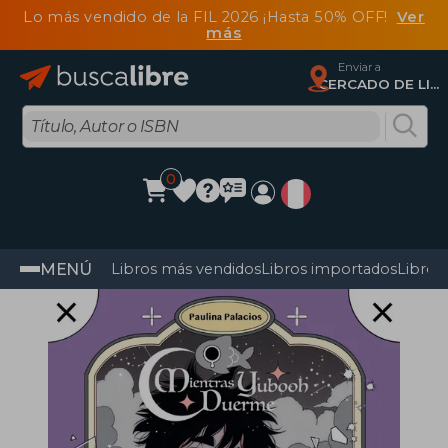
Lo más vendido de la FIL 2026 ¡Hasta 50% OFF!
Ver
más
Enviar a
CERCADO DE LIMA, Lima
0
MENÚ
Libros más vendidos
Libros importados
Libros