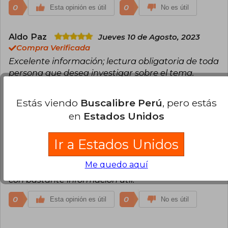
0
0
Esta opinión es útil
No es útil
Aldo Paz
Jueves 10 de Agosto, 2023
Compra Verificada
Excelente información; lectura obligatoria de toda
persona que desea investigar sobre el tema.
0
0
Esta opinión es útil
No es útil
Estás viendo
Buscalibre Perú
, pero estás
en
Estados Unidos
Eloy Galan Ruiz
Miércoles 27 de
Diciembre, 2023
Ir a Estados Unidos
Compra Verificada
Muy buen producto para todos aquellos
Me quedo aquí
apasionados de la panaderia. Excelente producto
con bastante informacion util.
0
0
Esta opinión es útil
No es útil