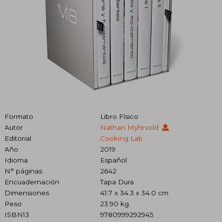
Formato
Libro Físico
Autor
Nathan Myhrvold
Editorial
Cooking Lab
Año
2019
Idioma
Español
N° páginas
2642
Encuadernación
Tapa Dura
Dimensiones
41.7 x 34.3 x 34.0 cm
Peso
23.90 kg.
ISBN13
9780999292945