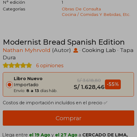
N° edición
1
Categorías
Obras De Consulta
Cocina / Comidas Y Bebidas, Etc.
Modernist Bread Spanish Edition
Nathan Myhrvold
(Autor)
·
Cooking Lab
· Tapa
Dura
6 opiniones
Libro Nuevo
S/ 3.618,80
-55%
Importado
S/ 1.628,46
Envío:
8 a 13
días háb.
Costos de importación incluídos en el precio ✅
Comprar
Llega entre
el 19 Ago
y
el 27 Ago
a
CERCADO DE LIMA,