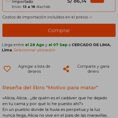
S/ 86,14
Importado
Envío:
13 a 18
días háb.
Costos de importación incluídos en el precio ✅
Comprar
Llega entre
el 28 Ago
y
el 07 Sep
a
CERCADO DE LIMA,
Lima
.
Seleccionar ubicación
Agregar a lista de
Comparte y gana
deseos
dinero
Reseña del libro "Motivo para matar"
«Alicia, Alicia... ¿de quién es el cadáver que he dejado
en tu cama y por qué lo he puesto ahí?»
En un pueblo donde la lluvia es perpetua y la luz
nunca llega, Alicia no vive en el país de las maravillas.