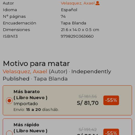
Autor
Velasquez, Axael
Idioma
Español
N° páginas
74
Encuadernación
Tapa Blanda
Dimensiones
21.6 x 14.0 x 0.5 cm
ISBN13
9798290363660
Motivo para matar
Velasquez, Axael
(Autor) ·
Independently
Published
· Tapa Blanda
Más barato
S/ 181,56
Libro Nuevo
-55%
S/ 81,70
Importado
Envío:
15 a 20
días háb.
Más rápido
S/ 191,42
Libro Nuevo
-55%