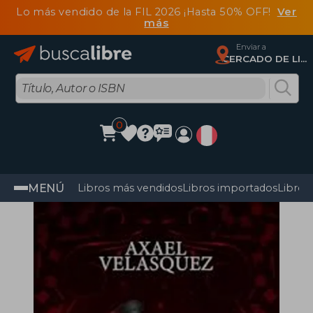
Lo más vendido de la FIL 2026 ¡Hasta 50% OFF!
Ver
más
Enviar a
CERCADO DE LIMA, Lima
0
MENÚ
Libros más vendidos
Libros importados
Libros