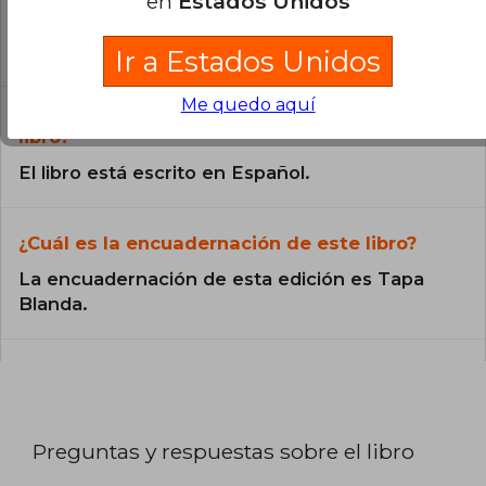
en
Estados Unidos
Todos los libros de nuestro
catálogo son Originales.
Ir a Estados Unidos
Me quedo aquí
¿En qué Idioma está escrito el
libro?
El libro está escrito en Español.
¿Cuál es la encuadernación de este libro?
La encuadernación de esta edición es Tapa
Blanda.
Preguntas y respuestas sobre el libro