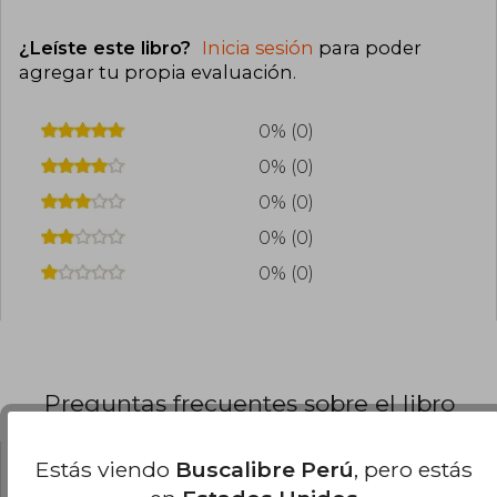
¿Leíste este libro?
Inicia sesión
para poder
agregar tu propia evaluación
.
0% (0)
0% (0)
0% (0)
0% (0)
0% (0)
Preguntas frecuentes sobre el libro
Estás viendo
Buscalibre Perú
, pero estás
¿El libro es original?