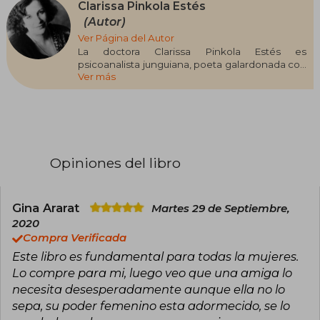
Clarissa Pinkola Estés
(Autor)
Ver Página del Autor
La doctora Clarissa Pinkola Estés es
psicoanalista junguiana, poeta galardonada con
Ver más
varios premios, contadora y guardiana de los
antiguos relatos de la tradición latinoamericana.
Desde hace treinta años, se dedica a la
enseñanza y la práctica del psicoanálisis, y ha
sido directora ejecutiva del C. G. Jung Center for
Education and Research en Estados Unidos. Su
mítico best seller, Mujeres que corren con los
Opiniones del libro
lobos, que cautivó a millones de lectores en
todo el mundo hace tres décadas, creó una
nueva psicología femenina que lleva al
conocimiento del alma a través de su esencia
Gina Ararat
Martes 29 de Septiembre,
instintiva. Clarissa Pinkola Estés también es
2020
autora de El jardinero fiel.
Compra Verificada
Este libro es fundamental para todas la mujeres.
Lo compre para mi, luego veo que una amiga lo
necesita desesperadamente aunque ella no lo
sepa, su poder femenino esta adormecido, se lo