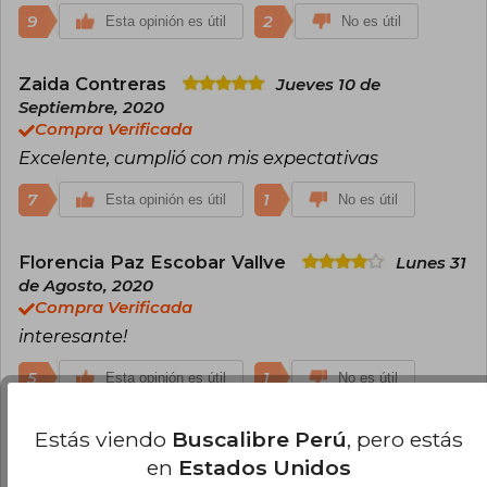
9
2
Esta opinión es útil
No es útil
Zaida Contreras
Jueves 10 de
Septiembre, 2020
Compra Verificada
Excelente, cumplió con mis expectativas
7
1
Esta opinión es útil
No es útil
Florencia Paz Escobar Vallve
Lunes 31
de Agosto, 2020
Compra Verificada
interesante!
5
1
Esta opinión es útil
No es útil
Estás viendo
Buscalibre Perú
, pero estás
Cargar más opiniones del libro
en
Estados Unidos