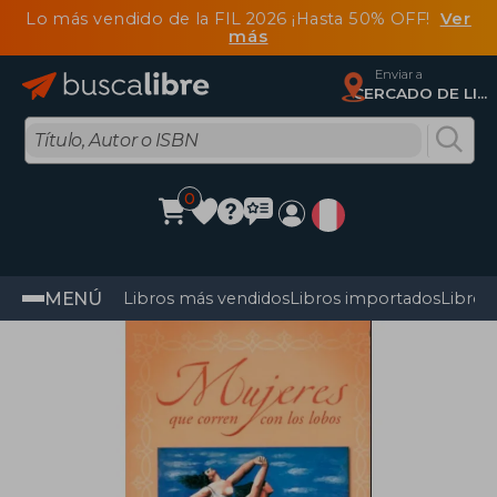
Lo más vendido de la FIL 2026 ¡Hasta 50% OFF!
Ver
más
Enviar a
CERCADO DE LIMA, Lima
0
MENÚ
Libros más vendidos
Libros importados
Libros