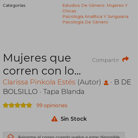
Categorías
Estudios De Género: Mujeres Y
Chicas
Psicología Analítica Y Junguiana
Psicología De Género
Mujeres que
Compartir
corren con los
lobos
Clarissa Pinkola Estés
(Autor)
·
B DE
BOLSILLO
· Tapa Blanda
99 opiniones
Sin Stock
Avisarme al correo cuando vuelva a estar disponible