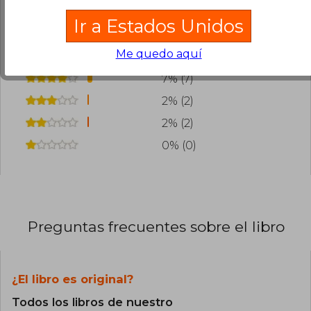
¿Leíste este libro?
Inicia sesión
para poder
agregar tu propia evaluación
.
Ir a Estados Unidos
Me quedo aquí
89% (88)
7% (7)
2% (2)
2% (2)
0% (0)
Preguntas frecuentes sobre el libro
¿El libro es original?
Todos los libros de nuestro