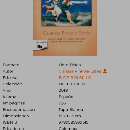
Formato
Libro Físico
Autor
Clarissa Pinkola Estés
Editorial
B DE BOLSILLO
Colección
NO FICCION
Año
2018
Idioma
Español
N° páginas
726
Encuadernación
Tapa Blanda
Dimensiones
19 x 12.5 cm
ISBN13
9789585999619
Editado en
Colombia