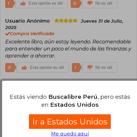
1
0
Esta opinión es útil
No es útil
Usuario Anónimo
Jueves 31 de Julio,
2025
Compra Verificada
Excelente libro, aún estoy leyendo. Recomendable
para entender un poco el mundo de las finanzas y
aprender a ahorrar.
0
1
Esta opinión es útil
No es útil
¿Leíste este libro?
Inicia sesión
para poder
agregar tu propia evaluación
.
Estás viendo
Buscalibre Perú
, pero estás
en
Estados Unidos
100% (2)
0% (0)
Ir a Estados Unidos
0% (0)
Me quedo aquí