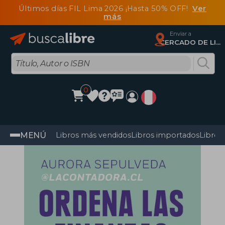
Últimos días FIL Lima 2026 ¡Hasta 50% OFF!
Ver
más
Enviar a
CERCADO DE LIMA, Lima
0
MENÚ
Libros más vendidos
Libros importados
Libros