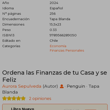
Año
2024
Idioma
Español
N° páginas
256
Encuadernación
Tapa Blanda
Dimensiones
15,5x23
Peso
0.33
ISBN13
9789566289050
Editado en
Chile
Categorías
Economía
Finanzas Personales
Ordena las Finanzas de tu Casa y se
Feliz
Aurora Sepulveda
(Autor)
·
Penguin
· Tapa
Blanda
2 opiniones
Libro Nuevo