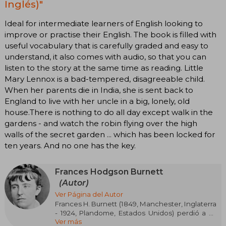
Inglés)"
Ideal for intermediate learners of English looking to
improve or practise their English. The book is filled with
useful vocabulary that is carefully graded and easy to
understand, it also comes with audio, so that you can
listen to the story at the same time as reading. Little
Mary Lennox is a bad-tempered, disagreeable child.
When her parents die in India, she is sent back to
England to live with her uncle in a big, lonely, old
house.There is nothing to do all day except walk in the
gardens - and watch the robin flying over the high
walls of the secret garden ... which has been locked for
ten years. And no one has the key.
Frances Hodgson Burnett
(Autor)
Ver Página del Autor
Frances H. Burnett (1849, Manchester, Inglaterra
- 1924, Plandome, Estados Unidos) perdió a su
Ver más
padre cuando tan solo tenía cinco años. La