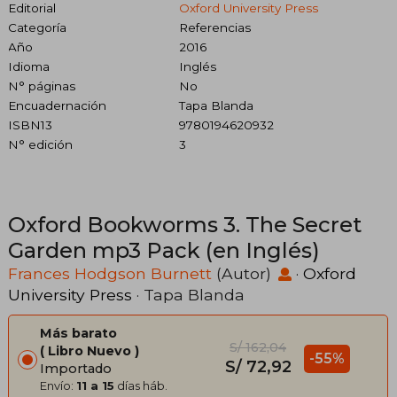
Editorial
Oxford University Press
Categoría
Referencias
Año
2016
Idioma
Inglés
N° páginas
No
Encuadernación
Tapa Blanda
ISBN13
9780194620932
N° edición
3
Oxford Bookworms 3. The Secret
Garden mp3 Pack (en Inglés)
Frances Hodgson Burnett
(Autor)
·
Oxford
University Press
· Tapa Blanda
Más barato
S/ 162,04
Libro Nuevo
-55%
S/ 72,92
Importado
Envío:
11 a 15
días háb.