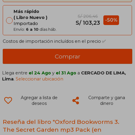
Más rápido
S/ 206,46
Libro Nuevo
-50%
S/ 103,23
Importado
Envío:
6 a 10
días háb.
Costos de importación incluídos en el precio ✅
Comprar
Llega entre
el 24 Ago
y
el 31 Ago
a
CERCADO DE LIMA,
Lima
.
Seleccionar ubicación
Agregar a lista de
Comparte y gana
deseos
dinero
Reseña del libro "Oxford Bookworms 3.
The Secret Garden mp3 Pack (en