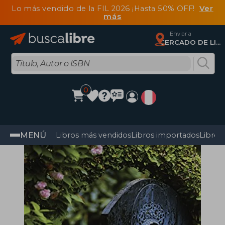
Lo más vendido de la FIL 2026 ¡Hasta 50% OFF!
Ver
más
Enviar a
CERCADO DE LIMA, Lima
0
MENÚ
Libros más vendidos
Libros importados
Libros