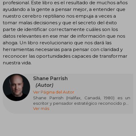
profesional. Este libro es el resultado de muchos años
ayudando a la gente a pensar mejor, a entender que
nuestro cerebro reptiliano nos empuja a veces a
tomar malas decisiones y que el secreto del éxito
parte de identificar correctamente cuáles son los
datos relevantes en ese mar de información que nos
ahoga. Un libro revolucionario que nos dará las
herramientas necesarias para pensar con claridad y
reconocer las oportunidades capaces de transformar
nuestra vida.
Shane Parrish
(Autor)
Ver Página del Autor
Shane Parrish (Halifax, Canadá, 1980) es un
escritor y pensador estratégico reconocido por
Ver más
su labor en el análisis de la toma de decisiones y
los modelos mentales. Exagente del
Communications Security Establishment (CSE),
fundó la plataforma Farnam Street (FS),
referente global en pensamiento claro y mejora
personal.