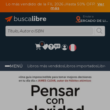
Lo más vendido de la FIL 2026 ¡Hasta 50% OFF!
Ver
más
Enviar a
CERCADO DE LIMA, Lima
0
MENÚ
Libros más vendidos
Libros importados
Libros