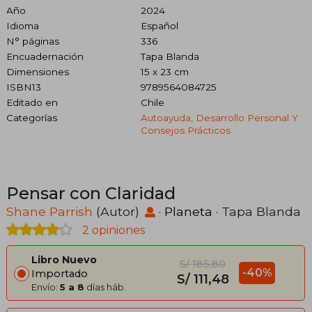
Año
2024
Idioma
Español
N° páginas
336
Encuadernación
Tapa Blanda
Dimensiones
15 x 23 cm
ISBN13
9789564084725
Editado en
Chile
Categorías
Autoayuda, Desarrollo Personal Y
Consejos Prácticos
Pensar con Claridad
Shane Parrish
(Autor)
·
Planeta
· Tapa Blanda
2 opiniones
Libro Nuevo
S/ 185,80
-40%
Importado
S/ 111,48
Envío:
5 a 8
días háb.