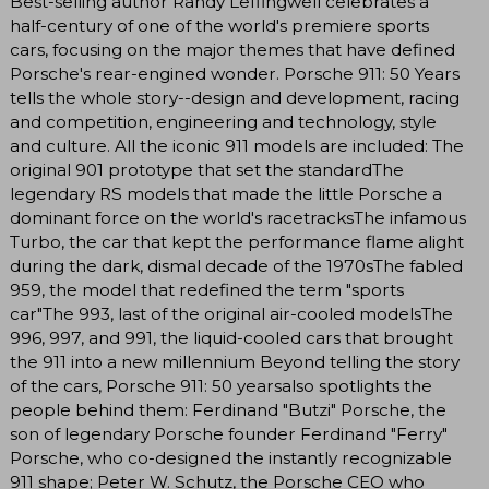
Best-selling author Randy Leffingwell celebrates a
half-century of one of the world's premiere sports
cars, focusing on the major themes that have defined
Porsche's rear-engined wonder. Porsche 911: 50 Years
tells the whole story--design and development, racing
and competition, engineering and technology, style
and culture. All the iconic 911 models are included: The
original 901 prototype that set the standardThe
legendary RS models that made the little Porsche a
dominant force on the world's racetracksThe infamous
Turbo, the car that kept the performance flame alight
during the dark, dismal decade of the 1970sThe fabled
959, the model that redefined the term "sports
car"The 993, last of the original air-cooled modelsThe
996, 997, and 991, the liquid-cooled cars that brought
the 911 into a new millennium Beyond telling the story
of the cars, Porsche 911: 50 yearsalso spotlights the
people behind them: Ferdinand "Butzi" Porsche, the
son of legendary Porsche founder Ferdinand "Ferry"
Porsche, who co-designed the instantly recognizable
911 shape; Peter W. Schutz, the Porsche CEO who