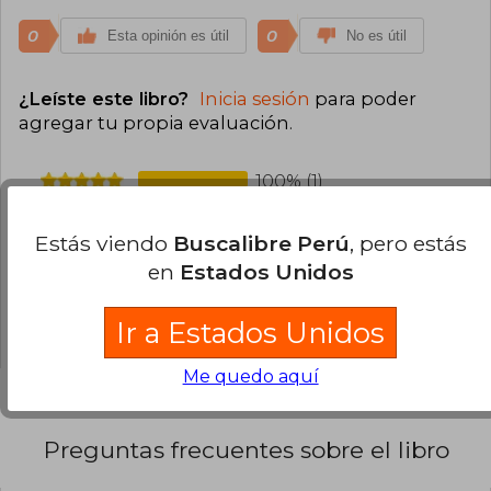
0
0
Esta opinión es útil
No es útil
¿Leíste este libro?
Inicia sesión
para poder
agregar tu propia evaluación
.
100% (1)
0% (0)
Estás viendo
Buscalibre Perú
, pero estás
0% (0)
en
Estados Unidos
0% (0)
0% (0)
Ir a Estados Unidos
Me quedo aquí
Preguntas frecuentes sobre el libro