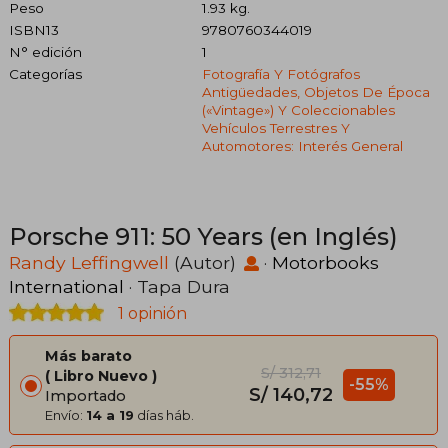
Peso
1.93 kg.
ISBN13
9780760344019
N° edición
1
Categorías
Fotografía Y Fotógrafos
Antigüedades, Objetos De Época
(«vintage») Y Coleccionables
Vehículos Terrestres Y
Automotores: Interés General
Porsche 911: 50 Years (en Inglés)
Randy Leffingwell
(Autor)
·
Motorbooks
International
· Tapa Dura
1 opinión
Más barato
S/ 312,71
Libro Nuevo
-55%
S/ 140,72
Importado
Envío:
14 a 19
días háb.