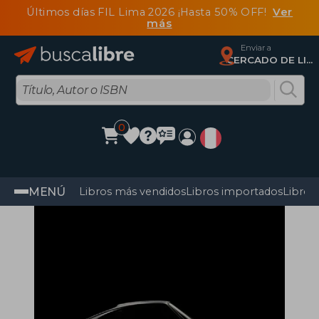
Últimos días FIL Lima 2026 ¡Hasta 50% OFF!
Ver
más
Enviar a
CERCADO DE LIMA, Lima
0
MENÚ
Libros más vendidos
Libros importados
Libros