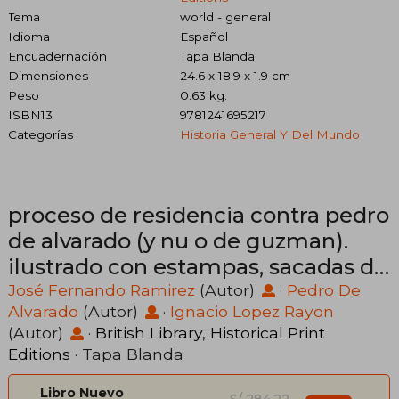
Tema
world - general
Idioma
Español
Encuadernación
Tapa Blanda
Dimensiones
24.6 x 18.9 x 1.9 cm
Peso
0.63 kg.
ISBN13
9781241695217
Categorías
Historia General Y Del Mundo
proceso de residencia contra pedro
de alvarado (y nu o de guzman).
ilustrado con estampas, sacadas de
los antiguos codices mexicanos, y
José Fernando Ramirez
(Autor)
·
Pedro De
Alvarado
(Autor)
·
Ignacio Lopez Rayon
notas y notici
(Autor)
·
British Library, Historical Print
Editions
· Tapa Blanda
Libro Nuevo
S/ 284,22