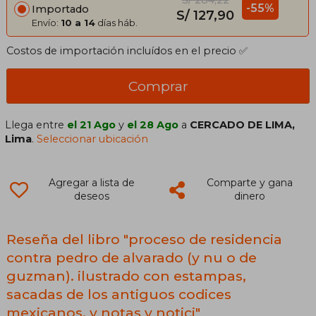
-55%
Importado
S/ 127,90
Envío:
10 a 14
días háb.
Costos de importación incluídos en el precio ✅
Comprar
Llega entre
el 21 Ago
y
el 28 Ago
a
CERCADO DE LIMA,
Lima
.
Seleccionar ubicación
Agregar a lista de
Comparte y gana
deseos
dinero
Reseña del libro "proceso de residencia
contra pedro de alvarado (y nu o de
guzman). ilustrado con estampas,
sacadas de los antiguos codices
mexicanos, y notas y notici"