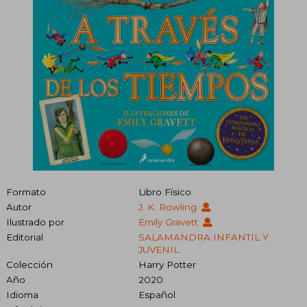
Formato
Libro Físico
Autor
J. K. Rowling
Ilustrado por
Emily Gravett
Editorial
SALAMANDRA INFANTIL Y
JUVENIL
Colección
Harry Potter
Año
2020
Idioma
Español