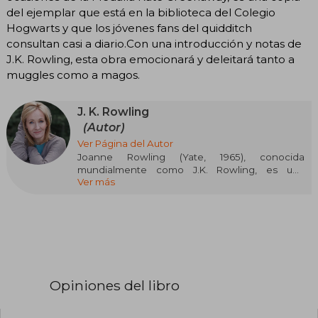
del ejemplar que está en la biblioteca del Colegio
Hogwarts y que los jóvenes fans del quidditch
consultan casi a diario.Con una introducción y notas de
J.K. Rowling, esta obra emocionará y deleitará tanto a
muggles como a magos.
J. K. Rowling
(Autor)
Ver Página del Autor
Joanne Rowling (Yate, 1965), conocida
mundialmente como J.K. Rowling, es una
Ver más
escritora y guionista británica que ha dejado una
marca profunda en la literatura contemporánea
gracias a la creación de la saga de Harry Potter.
Su obra no solo revolucionó la literatura infantil y
juvenil, sino que también se convirtió en un
fenómeno cultural global. Antes de alcanzar el
éxito, Rowling estudió Filología y trabajó en
diversos empleos, incluyendo Amnistía
Opiniones del libro
Internacional. Fue durante un viaje en tren
cuando surgió la idea de Harry Potter, que, tras
superar dificultades personales como la pérdida