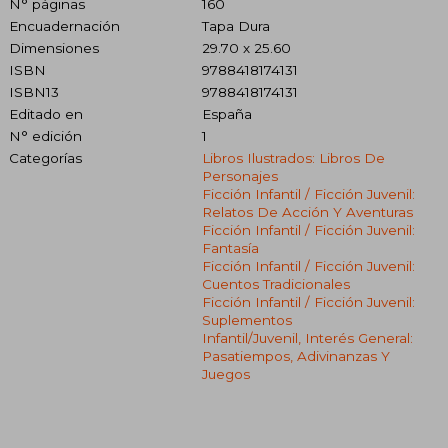
N° páginas
160
Encuadernación
Tapa Dura
Dimensiones
29.70 x 25.60
ISBN
9788418174131
ISBN13
9788418174131
Editado en
España
N° edición
1
Categorías
Libros Ilustrados: Libros De
Personajes
Ficción Infantil / Ficción Juvenil:
Relatos De Acción Y Aventuras
Ficción Infantil / Ficción Juvenil:
Fantasía
Ficción Infantil / Ficción Juvenil:
Cuentos Tradicionales
Ficción Infantil / Ficción Juvenil:
Suplementos
Infantil/juvenil, Interés General:
Pasatiempos, Adivinanzas Y
Juegos