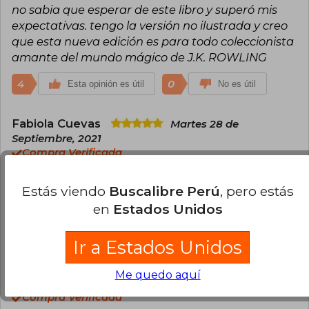
no sabia que esperar de este libro y superó mis
expectativas. tengo la versión no ilustrada y creo
que esta nueva edición es para todo coleccionista
amante del mundo mágico de J.K. ROWLING
4
0
Esta opinión es útil
No es útil
Fabiola Cuevas
Martes 28 de
Septiembre, 2021
Compra Verificada
Increíble. Todo fan de Harry Potter debería tener
este libro. Nutre con realismo la fantasía creada al
Estás viendo
Buscalibre Perú
, pero estás
rededor de las historias de J.K Rowling.
en
Estados Unidos
3
1
Esta opinión es útil
No es útil
Ir a Estados Unidos
Javiera Belén Pérez Romero
Viernes
Me quedo aquí
02 de Agosto, 2024
Compra Verificada