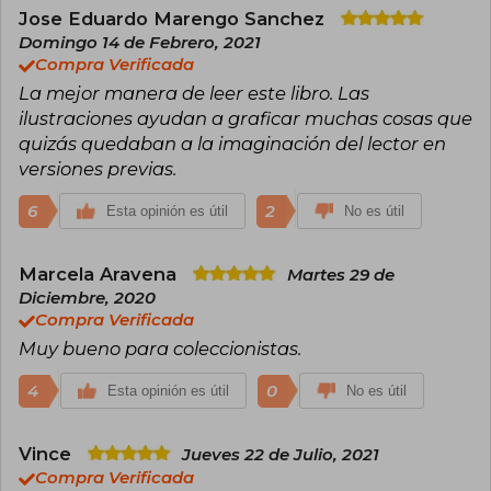
de su madre y la crianza en solitario de su hija,
Jose Eduardo Marengo Sanchez
logró publicar en 1997 tras varios rechazos
Domingo 14 de Febrero, 2021
editoriales. La saga de Harry Potter, con más de
Compra Verificada
600 millones de ejemplares vendidos y
traducida a múltiples idiomas, es su obra más
La mejor manera de leer este libro. Las
influyente. También escribe novela negra bajo
ilustraciones ayudan a graficar muchas cosas que
el seudónimo Robert Galbraith, mostrando su
quizás quedaban a la imaginación del lector en
versatilidad como autora.
versiones previas.
En 2020, J.K. Rowling volvió a escribir para niños
6
2
Esta opinión es útil
No es útil
con el cuento de hadas El ickabog, que primero
publicó de forma gratuita en línea durante el
confinamiento; más tarde donó todos los
Marcela Aravena
Martes 29 de
derechos de autor del libro para ayudar a los
Diciembre, 2020
grupos vulnerables más afectados por la
Compra Verificada
pandemia de Covid-19. J.K. Rowling confiesa
que siempre quiso ser escritora. Vive en Escocia
Muy bueno para coleccionistas.
con su familia.
4
0
Esta opinión es útil
No es útil
Vince
Jueves 22 de Julio, 2021
Compra Verificada