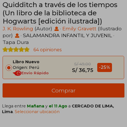
Quidditch a través de los tiempos
(Un libro de la biblioteca de
Hogwarts [edición ilustrada])
J. K. Rowling
(Autor)
·
Emily Gravett
(Ilustrado
por)
·
SALAMANDRA INFANTIL Y JUVENIL
·
Tapa Dura
64 opiniones
Libro Nuevo
S/ 49,00
-25%
Origen: Perú
S/ 36,75
Envío Rápido
Comprar
Llega entre
Mañana
y
el 11 Ago
a
CERCADO DE LIMA,
Lima
.
Seleccionar ubicación