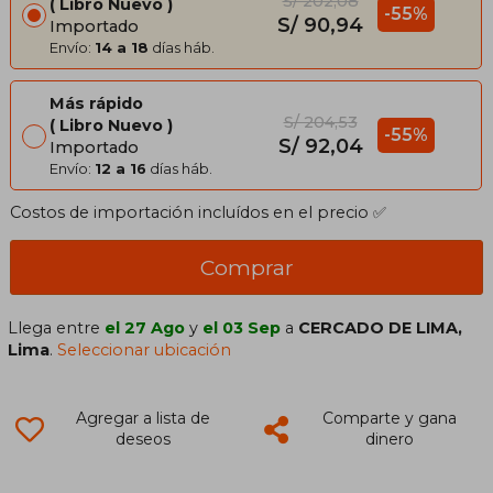
S/ 202,08
Libro Nuevo
-55%
S/ 90,94
Importado
Envío:
14 a 18
días háb.
Más rápido
S/ 204,53
Libro Nuevo
-55%
S/ 92,04
Importado
Envío:
12 a 16
días háb.
Costos de importación incluídos en el precio ✅
Comprar
Llega entre
el 27 Ago
y
el 03 Sep
a
CERCADO DE LIMA,
Lima
.
Seleccionar ubicación
Agregar a lista de
Comparte y gana
deseos
dinero