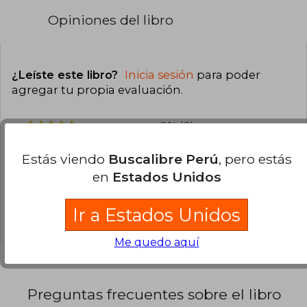
Opiniones del libro
¿Leíste este libro?
Inicia sesión
para poder
agregar tu propia evaluación
.
0% (0)
0% (0)
Estás viendo
Buscalibre Perú
, pero estás
0% (0)
en
Estados Unidos
0% (0)
Ir a Estados Unidos
0% (0)
Me quedo aquí
Preguntas frecuentes sobre el libro