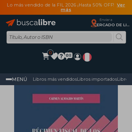
Lo más vendido de la FIL 2026 ¡Hasta 50% OFF!
Ver
más
Enviar a
CERCADO DE LIMA, Lima
0
MENÚ
Libros más vendidos
Libros importados
Libros