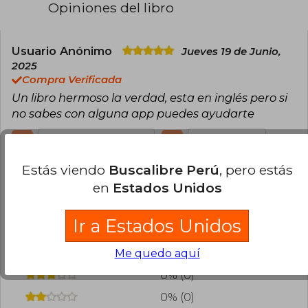
Opiniones del libro
Usuario Anónimo
Jueves 19 de Junio,
2025
Compra Verificada
Un libro hermoso la verdad, esta en inglés pero si
no sabes con alguna app puedes ayudarte
0
0
Esta opinión es útil
No es útil
Estás viendo
Buscalibre Perú
, pero estás
¿Leíste este libro?
Inicia sesión
para poder
en
Estados Unidos
agregar tu propia evaluación
.
Ir a Estados Unidos
100% (1)
0% (0)
Me quedo aquí
0% (0)
0% (0)