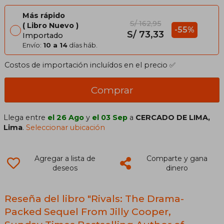
Más rápido
S/ 162,95
Libro Nuevo
-55%
S/ 73,33
Importado
Envío:
10 a 14
días háb.
Costos de importación incluídos en el precio ✅
Comprar
Llega entre
el 26 Ago
y
el 03 Sep
a
CERCADO DE LIMA,
Lima
.
Seleccionar ubicación
Agregar a lista de
Comparte y gana
deseos
dinero
Reseña del libro "Rivals: The Drama-
Packed Sequel From Jilly Cooper,