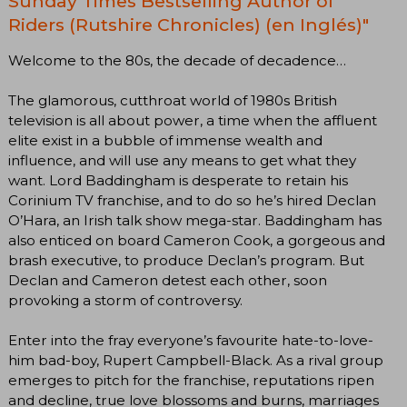
Sunday Times Bestselling Author of
Riders (Rutshire Chronicles) (en Inglés)"
Welcome to the 80s, the decade of decadence…
The glamorous, cutthroat world of 1980s British
television is all about power, a time when the affluent
elite exist in a bubble of immense wealth and
influence, and will use any means to get what they
want. Lord Baddingham is desperate to retain his
Corinium TV franchise, and to do so he’s hired Declan
O’Hara, an Irish talk show mega-star. Baddingham has
also enticed on board Cameron Cook, a gorgeous and
brash executive, to produce Declan’s program. But
Declan and Cameron detest each other, soon
provoking a storm of controversy.
Enter into the fray everyone’s favourite hate-to-love-
him bad-boy, Rupert Campbell-Black. As a rival group
emerges to pitch for the franchise, reputations ripen
and decline, true love blossoms and burns, marriages