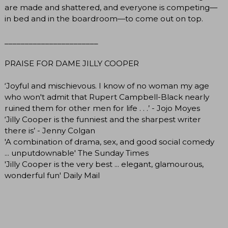
are made and shattered, and everyone is competing—
in bed and in the boardroom—to come out on top.
_______________________
PRAISE FOR DAME JILLY COOPER
‘Joyful and mischievous. I know of no woman my age
who won't admit that Rupert Campbell-Black nearly
ruined them for other men for life . . .’ - Jojo Moyes
‘Jilly Cooper is the funniest and the sharpest writer
there is’ - Jenny Colgan
'A combination of drama, sex, and good social comedy
... unputdownable' The Sunday Times
'Jilly Cooper is the very best ... elegant, glamourous,
wonderful fun' Daily Mail