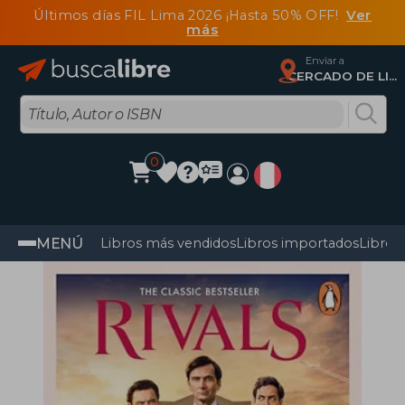
Últimos días FIL Lima 2026 ¡Hasta 50% OFF!
Ver
más
Enviar a
CERCADO DE LIMA, Lima
0
MENÚ
Libros más vendidos
Libros importados
Libros