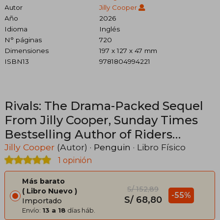
Autor
Jilly Cooper
Año
2026
Idioma
Inglés
N° páginas
720
Dimensiones
197 x 127 x 47 mm
ISBN13
9781804994221
Rivals: The Drama-Packed Sequel
From Jilly Cooper, Sunday Times
Bestselling Author of Riders
(Rutshire Chronicles) (en Inglés)
Jilly Cooper
(Autor) ·
Penguin
· Libro Físico
1 opinión
Más barato
S/ 152,89
Libro Nuevo
-55%
S/ 68,80
Importado
Envío:
13 a 18
días háb.