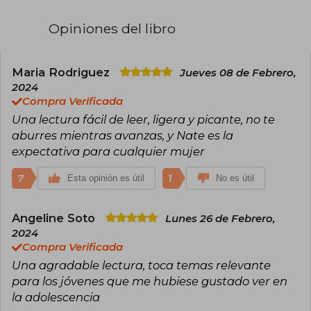
encontrártela contando su vida por redes o, a
veces, devorando un libro de su interminable
Opiniones del libro
montaña de lecturas pendientes. Es la autora de
los best sellers Romper el hielo y Saltan chispas,
y la orgullosa madre de dos perritos. Su última
novela es En las nubes, la tercera entrega de la
Maria Rodriguez
Jueves 08 de Febrero,
serie «Maple Hills».
2024
Compra Verificada
Una lectura fácil de leer, ligera y picante, no te
aburres mientras avanzas, y Nate es la
expectativa para cualquier mujer
7
1
Esta opinión es útil
No es útil
Angeline Soto
Lunes 26 de Febrero,
2024
Compra Verificada
Una agradable lectura, toca temas relevante
para los jóvenes que me hubiese gustado ver en
la adolescencia