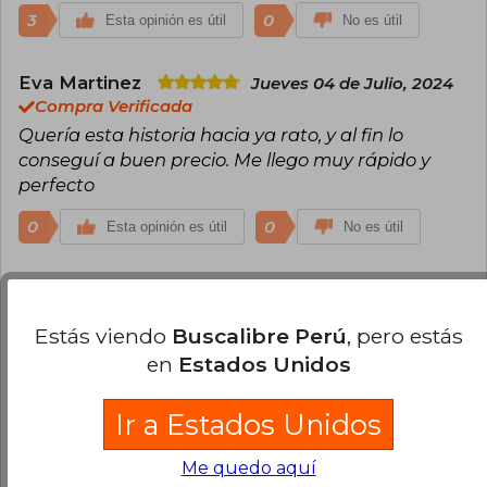
3
0
Esta opinión es útil
No es útil
Eva Martinez
Jueves 04 de Julio, 2024
Compra Verificada
Quería esta historia hacia ya rato, y al fin lo
conseguí a buen precio. Me llego muy rápido y
perfecto
0
0
Esta opinión es útil
No es útil
Constanza Reyes
Jueves 06 de
Febrero, 2025
Estás viendo
Buscalibre Perú
, pero estás
Compra Verificada
en
Estados Unidos
Lo amé!!! Un libro con mucho spicy, entretenido,
con buena trama y final! Lo recomiendo :)
Ir a Estados Unidos
0
0
Esta opinión es útil
No es útil
Me quedo aquí