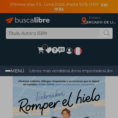
Últimos días FIL Lima 2026 ¡Hasta 50% OFF!
Ver
más
Enviar a
CERCADO DE LIMA, Lima
0
MENÚ
Libros más vendidos
Libros importados
Libros