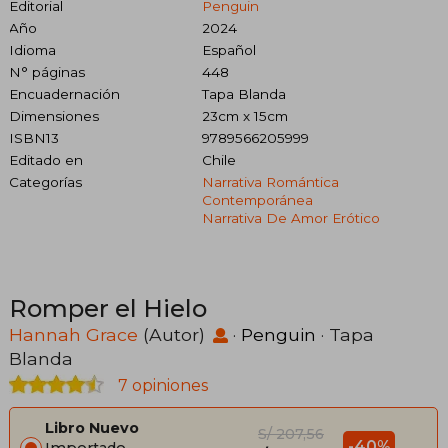
Editorial
Penguin
Año
2024
Idioma
Español
N° páginas
448
Encuadernación
Tapa Blanda
Dimensiones
23cm x 15cm
ISBN13
9789566205999
Editado en
Chile
Categorías
Narrativa Romántica
Contemporánea
Narrativa De Amor Erótico
Romper el Hielo
Hannah Grace
(Autor)
·
Penguin
· Tapa
Blanda
7 opiniones
Libro Nuevo
S/ 207,56
-40%
Importado