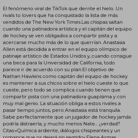
El fenómeno viral de TikTok que derrite el hielo. Un
rivals to lovers que ha conquistado la lista de más
vendidos de The New York Times.Las chispas saltan
cuando una patinadora artística y el capitán del equipo
de hockey se ven obligados a compartir pista y a
acercarse mucho más de lo que querrían. Anastasia
Allen está decidida a entrar en el equipo olímpico de
patinaje artístico de Estados Unidos y, cuando consigue
una beca para la Universidad de California, todo
parece ir de acuerdo con su plan.El objetivo de
Nathan Hawkins como capitán del equipo de hockey
es mantener a sus chicos sobre el hielo cueste lo que
cueste, pero todo se complica cuando tienen que
compartir pista con una patinadora guapísima y con
muy mal genio. La situación obliga a estos rivales a
pasar tiempo juntos, pero Anastasia está tranquila.
Sabe perfectamente que un jugador de hockey jamás
podría distraerla, y mucho menos Nate... ¿verdad?
Citas:«Química ardiente, diálogos chispeantes y un
romance que os dejará sin sentido».Elena Armas,