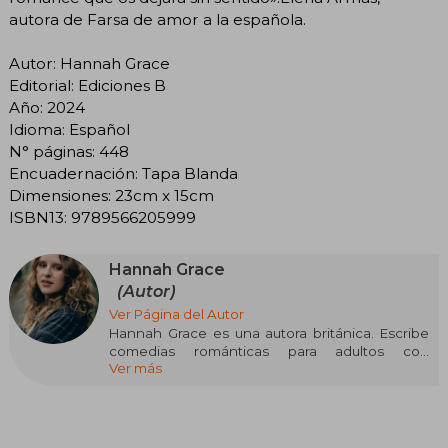
autora de Farsa de amor a la española.
Autor: Hannah Grace
Editorial: Ediciones B
Año: 2024
Idioma: Español
N° páginas: 448
Encuadernación: Tapa Blanda
Dimensiones: 23cm x 15cm
ISBN13: 9789566205999
Hannah Grace
(Autor)
Ver Página del Autor
Hannah Grace es una autora británica. Escribe
comedias románticas para adultos con
Ver más
protagonistas que esconden una pequeña
parte de ella. Cuando no está describiendo los
ojos de todo el mundo diez mil veces por
capítulo o usando accidentalmente el mismo
nombre para varios personajes, puedes