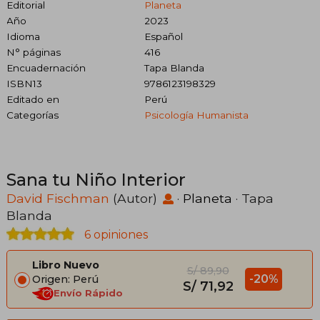
Editorial
Planeta
Año
2023
Idioma
Español
N° páginas
416
Encuadernación
Tapa Blanda
ISBN13
9786123198329
Editado en
Perú
Categorías
Psicología Humanista
Sana tu Niño Interior
David Fischman
(Autor)
·
Planeta
· Tapa
Blanda
6 opiniones
Libro Nuevo
S/ 89,90
-20%
Origen: Perú
S/ 71,92
Envío Rápido