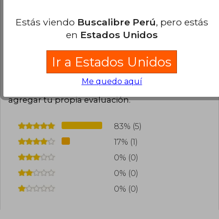
Compra Verificada
Interesante!!
Estás viendo
Buscalibre Perú
, pero estás
en
Estados Unidos
1
0
Esta opinión es útil
No es útil
Ir a Estados Unidos
Cargar más opiniones del libro
Me quedo aquí
¿Leíste este libro?
Inicia sesión
para poder
agregar tu propia evaluación
.
83% (5)
17% (1)
0% (0)
0% (0)
0% (0)