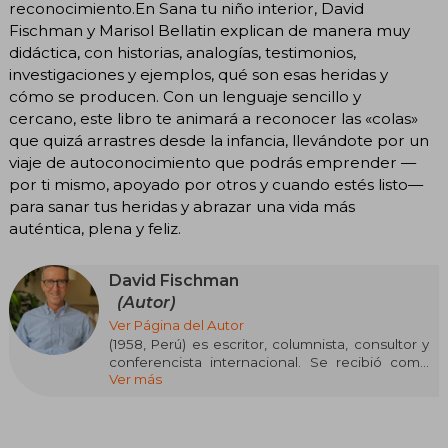
reconocimiento.En Sana tu niño interior, David
Fischman y Marisol Bellatin explican de manera muy
didáctica, con historias, analogías, testimonios,
investigaciones y ejemplos, qué son esas heridas y
cómo se producen. Con un lenguaje sencillo y
cercano, este libro te animará a reconocer las «colas»
que quizá arrastres desde la infancia, llevándote por un
viaje de autoconocimiento que podrás emprender —
por ti mismo, apoyado por otros y cuando estés listo—
para sanar tus heridas y abrazar una vida más
auténtica, plena y feliz.
David Fischman
(Autor)
Ver Página del Autor
(1958, Perú) es escritor, columnista, consultor y
conferencista internacional. Se recibió como
Ver más
Ingeniero Civil en el Georgia Institute of
Tecnology y obtuvo su Maestría en
administración de Empresas en la Universidad
de Boston. Fue Vicerrector de Innovación de