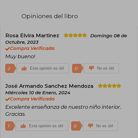
Innovación y Desarrollo de la Universidad
Peruana de Ciencias Aplicadas (UPC), de la cual
es miembro fundador. Ha dedicado los últimos
Opiniones del libro
años a la investigación y enseñanza de temas
de liderazgo, recursos humanos y cultura
empresarial. Sus artículos han sido publicados
en los diarios El Comercio (Perú), El Mercurio
Rosa Elvira Martinez
Domingo 08 de
(Chile), La Prensa (Panamá) y La Nación (Costa
Octubre, 2023
Rica).
Compra Verificada
Muy bueno!
2
0
Esta opinión es útil
No es útil
José Armando Sanchez Mendoza
Miércoles 10 de Enero, 2024
Compra Verificada
Excelente enseñanza de nuestro niño interior.
Gracias.
1
0
Esta opinión es útil
No es útil