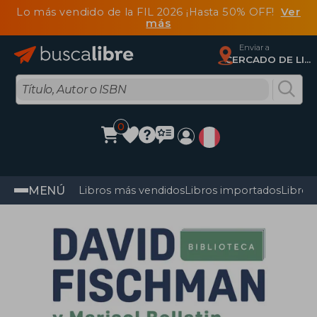
Lo más vendido de la FIL 2026 ¡Hasta 50% OFF!
Ver
más
Enviar a
CERCADO DE LIMA, Lima
0
MENÚ
Libros más vendidos
Libros importados
Libros