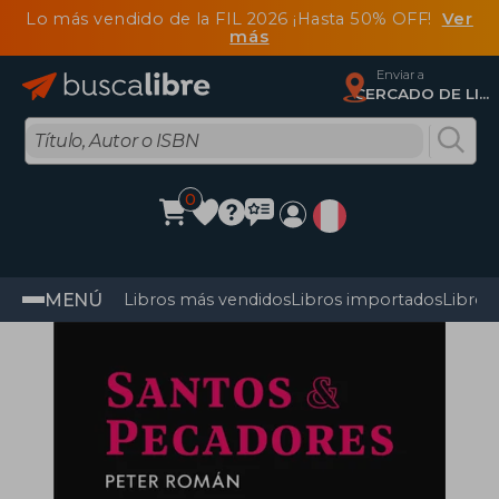
Lo más vendido de la FIL 2026 ¡Hasta 50% OFF!
Ver
más
Enviar a
CERCADO DE LIMA, Lima
0
MENÚ
Libros más vendidos
Libros importados
Libros