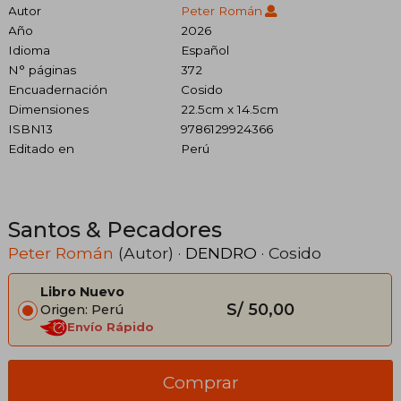
Autor
Peter Román
Año
2026
Idioma
Español
N° páginas
372
Encuadernación
Cosido
Dimensiones
22.5cm x 14.5cm
ISBN13
9786129924366
Editado en
Perú
Santos & Pecadores
Peter Román
(Autor) ·
DENDRO
· Cosido
Libro Nuevo
S/ 50,00
Origen: Perú
Envío Rápido
Comprar