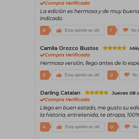
Compra Verificada
La edición es hermosa y de muy buena 
indicado.
9
1
Esta opinión es útil
No e
Camila Orozco Bustos
Mié
Compra Verificada
Hermosa versión, llego antes de lo es
5
0
Esta opinión es útil
No 
Darling Catalan
Jueves 08 
Compra Verificada
Llego en buen estado, me gusto su edic
la historia, entretenida, te atrapa, 1
4
0
Esta opinión es útil
No 