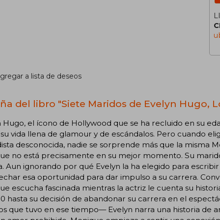
L
C
u
gregar a lista de deseos
ña del libro "Siete Maridos de Evelyn Hugo, Lo
 Hugo, el ícono de Hollywood que se ha recluido en su eda
su vida llena de glamour y de escándalos. Pero cuando eli
ista desconocida, nadie se sorprende más que la misma Mo
ue no está precisamente en su mejor momento. Su marido l
. Aun ignorando por qué Evelyn la ha elegido para escribir 
char esa oportunidad para dar impulso a su carrera. Conv
e escucha fascinada mientras la actriz le cuenta su histori
0 hasta su decisión de abandonar su carrera en el espectác
s que tuvo en ese tiempo— Evelyn narra una historia de a