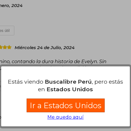
nero, 2024
s útil
Miércoles 24 de Julio, 2024
ino, contando la dura historia de Evelyn. Sin
ue no me esperaba al final. La edición es
Estás viendo
Buscalibre Perú
, pero estás
s útil
en
Estados Unidos
Ir a Estados Unidos
poder agregar tu propia evaluación
.
Me quedo aquí