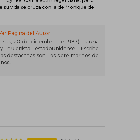
muy real con la actriz legendaria, pero
ue su vida se cruza con la de Monique de
Ver Página del Autor
setts; 20 de diciembre de 1983) es una
 y guionista estadounidense. Escribe
s destacadas son Los siete maridos de
nes.
 licenció en Ciencias de la información en
 Por siempre, unidos, fue definida como
or Kirkus reviews. Actualmente vive en
rro, Rabbit."