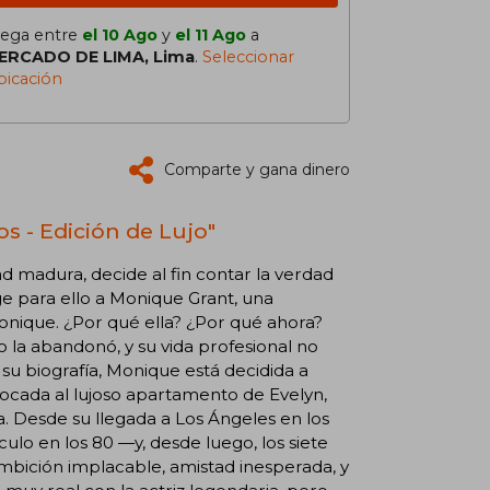
lega entre
el 10 Ago
y
el 11 Ago
a
ERCADO DE LIMA, Lima
.
Seleccionar
bicación
Comparte y gana dinero
s - Edición de Lujo"
d madura, decide al fin contar la verdad
ge para ello a Monique Grant, una
nique. ¿Por qué ella? ¿Por qué ahora?
a abandonó, y su vida profesional no
su biografía, Monique está decidida a
ocada al lujoso apartamento de Evelyn,
a. Desde su llegada a Los Ángeles en los
ulo en los 80 —y, desde luego, los siete
mbición implacable, amistad inesperada, y