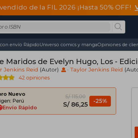
vendido de la FIL 2026 ¡Hasta 50% OFF!
 con envío Rápido
Universo comics y manga
Opiniones de clie
te Maridos de Evelyn Hugo, Los - Edic
r Jenkins Reid
(Autor)
·
Taylor Jenkins Reid
(Aut
42 opiniones
bro Nuevo
S/ 115,00
-25%
igen: Perú
S/ 86,25
Envío Rápido