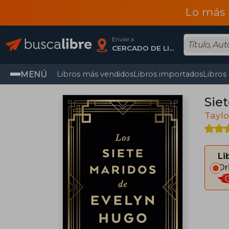
Lo más 
Enviar a
CERCADO DE LIMA, Lima
MENÚ
Libros más vendidos
Libros importados
Libros
Sie
Taylo
Li
Or