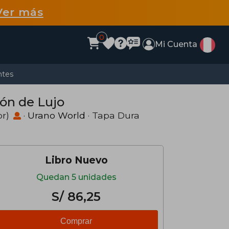
Ver más
0
Mi Cuenta
ntes
ión de Lujo
or)
·
Urano World
· Tapa Dura
Libro Nuevo
Quedan 5 unidades
S/ 86,25
Comprar