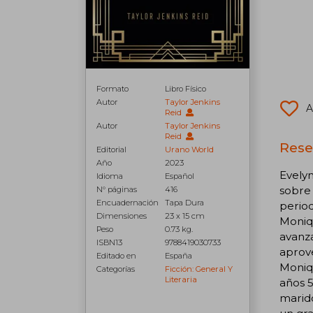
Formato
Libro Físico
Autor
Taylor Jenkins
A
Reid
Autor
Taylor Jenkins
Reid
Rese
Editorial
Urano World
Año
2023
Evelyn
Idioma
Español
sobre 
N° páginas
416
Encuadernación
Tapa Dura
period
Dimensiones
23 x 15 cm
Moniq
Peso
0.73 kg.
avanza
ISBN13
9788419030733
aprove
Editado en
España
Moniqu
Categorías
Ficción: General Y
Literaria
años 5
marido