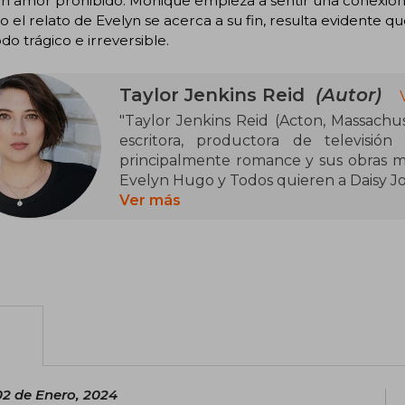
n amor prohibido. Monique empieza a sentir una conexión 
 el relato de Evelyn se acerca a su fin, resulta evidente q
o trágico e irreversible.
Taylor Jenkins Reid
(Autor)
"Taylor Jenkins Reid (Acton, Massachu
escritora, productora de televisión
principalmente romance y sus obras má
Evelyn Hugo y Todos quieren a Daisy Jo
Ver más
Es escritora de ficción y ensayista, y se
el Emerson College. Su primera novela,
«uno de los 11 debuts que adoramos» p
Los Angeles con su esposo, Alex, y su pe
02 de Enero, 2024