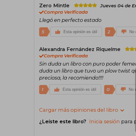
Zero Mintle
Jueves 04 de E
Compra Verificada
Llegó en perfecto estado
5
2
Esta opinión es útil
No e
Alexandra Fernández Riquelme
Compra Verificada
Sin duda un libro con puro poder femen
duda un libro que tuvo un plow twist q
preciosa, la recomiendo!!!!
1
0
Esta opinión es útil
No e
Cargar más opiniones del libro
¿Leíste este libro?
Inicia sesión
para 