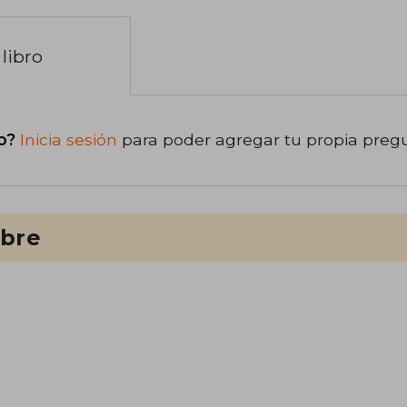
libro
o?
Inicia sesión
para poder agregar tu propia preg
ibre