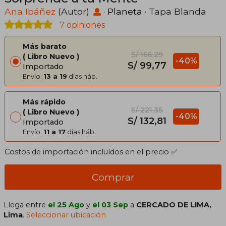
Ana Ibáñez
(Autor)
·
Planeta
· Tapa Blanda
7 opiniones
Más barato
S/ 166,29
Libro Nuevo
-40%
S/ 99,77
Importado
Envío:
13 a 19
días háb.
Más rápido
S/ 221,35
Libro Nuevo
-40%
S/ 132,81
Importado
Envío:
11 a 17
días háb.
Costos de importación incluídos en el precio ✅
Comprar
Llega entre
el 25 Ago
y
el 03 Sep
a
CERCADO DE LIMA,
Lima
.
Seleccionar ubicación