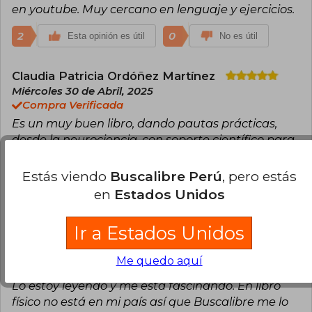
en youtube. Muy cercano en lenguaje y ejercicios.
2
0
Esta opinión es útil
No es útil
Claudia Patricia Ordóñez Martínez
Miércoles 30 de Abril, 2025
Compra Verificada
Es un muy buen libro, dando pautas prácticas,
desde la neurociencia, con soporte científico para
entender y mejorar el funcionamiento cerebral.
Muy recomendado.
Estás viendo
Buscalibre Perú
, pero estás
en
Estados Unidos
1
0
Esta opinión es útil
No es útil
Ir a Estados Unidos
Alejandra Cabrera
Domingo 23 de
Febrero, 2025
Me quedo aquí
Compra Verificada
Lo estoy leyendo y me esta fascinando. En libro
físico no está en mi país así que Buscalibre me lo