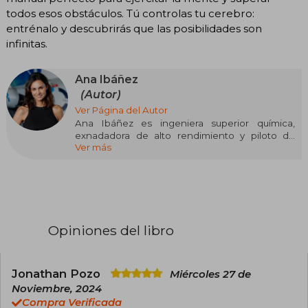
todos esos obstáculos. Tú controlas tu cerebro:
entrénalo y descubrirás que las posibilidades son
infinitas.
Ana Ibáñez
(Autor)
Ver Página del Autor
Ana Ibáñez es ingeniera superior química,
exnadadora de alto rendimiento y piloto de
Ver más
helicóptero. Ha trabajado en campos
profesionales de alto desempeño dirigiendo
equipos en España y a nivel internacional.
Desde 2011 está ligada a su pasión, la
neurociencia, investigando los últimos avances
en este campo para lograr la optimización
cerebral.
Opiniones del libro
Ana es una de las únicas trainers de técnicas y
tecnología de neurociencia en España
especializada en alto rendimiento cerebral. En
Jonathan Pozo
Miércoles 27 de
sus centros MindStudio, en Madrid, realiza
Noviembre, 2024
entrenamientos para el alto rendimiento y
Compra Verificada