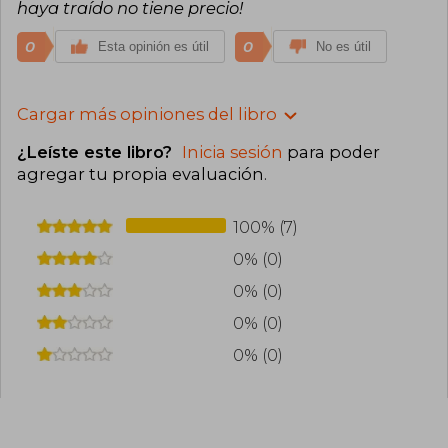
haya traído no tiene precio!
0
0
Esta opinión es útil
No es útil
Cargar más opiniones del libro
¿Leíste este libro?
Inicia sesión
para poder
agregar tu propia evaluación
.
100% (7)
0% (0)
0% (0)
0% (0)
0% (0)