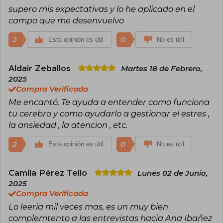
bienestar mental de niños y adultos. Ana
supero mis expectativas y lo he aplicado en el
entrena a equipos directivos de empresas en
todo el mundo, equipos deportivos y es
campo que me desenvuelvo
conferenciante y divulgadora habitual.
2
0
Esta opinión es útil
No es útil
Aldair Zeballos
Martes 18 de Febrero,
2025
Compra Verificada
Me encantó. Te ayuda a entender como funciona
tu cerebro y como ayudarlo a gestionar el estres ,
la ansiedad , la atencion , etc.
2
0
Esta opinión es útil
No es útil
Camila Pérez Tello
Lunes 02 de Junio,
2025
Compra Verificada
Lo leeria mil veces mas, es un muy bien
complemtento a las entrevistas hacia Ana Ibañez