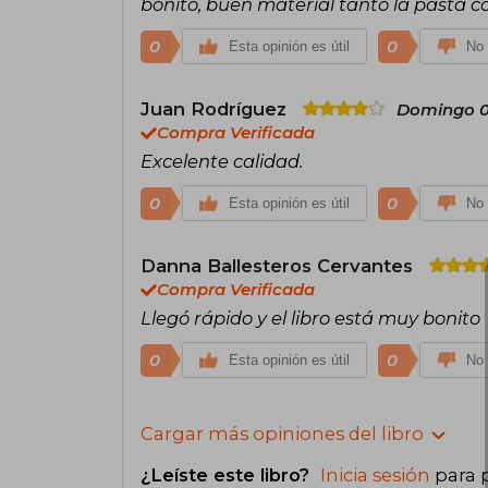
bonito, buen material tanto la pasta c
0
0
Esta opinión es útil
No 
Juan Rodríguez
Domingo 0
Compra Verificada
Excelente calidad.
0
0
Esta opinión es útil
No 
Danna Ballesteros Cervantes
Compra Verificada
Llegó rápido y el libro está muy bonito
0
0
Esta opinión es útil
No 
Cargar más opiniones del libro
¿Leíste este libro?
Inicia sesión
para 