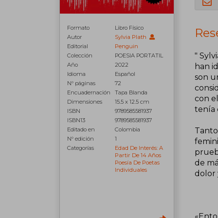
Formato
Libro Físico
Rese
Autor
Sylvia Plath
Editorial
Penguin
" Sylv
Colección
POESIA PORTATIL
Año
2022
han i
Idioma
Español
son u
N° páginas
72
consi
Encuadernación
Tapa Blanda
con el
Dimensiones
15.5 x 12.5 cm
tenía 
ISBN
9789585581937
ISBN13
9789585581937
Tanto
Editado en
Colombia
N° edición
1
femini
Categorías
Edad De Interés: A
prueba
Partir De 14 Años
de más
Poesía De Poetas
Individuales
dolor 
«Ento