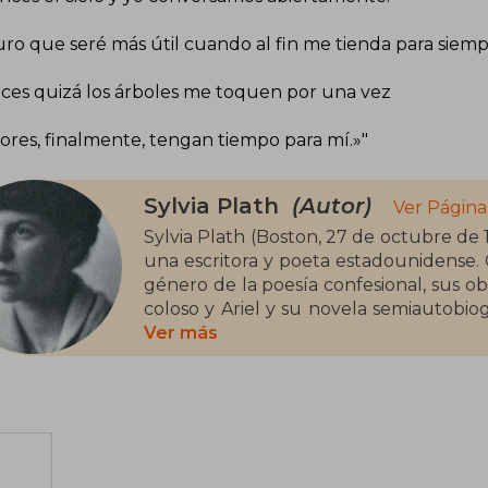
ro que seré más útil cuando al fin me tienda para siempr
ces quizá los árboles me toquen por una vez​
flores, finalmente, tengan tiempo para mí.»​"
Sylvia Plath
(Autor)
Ver Página
Sylvia Plath (Boston, 27 de octubre de 
una escritora y poeta estadounidense. 
género de la poesía confesional, sus obras más conocidas son sus poemarios El
coloso y Ariel y su novela semiautobiog
bajo el seudónimo de «Victoria Lucas
Ver más
Estuvo casada con el poeta Ted Hughes,
edición de su poesía completa. En 198
sus Poemas completos.
Nacida en Boston, Massachusetts, P
Massachusetts y, tras recibir una Bec
Cambridge.