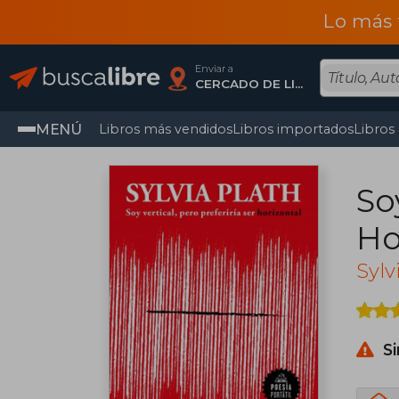
Lo más 
Enviar a
CERCADO DE LIMA, Lima
MENÚ
Libros más vendidos
Libros importados
Libros
So
Ho
Sylv
S