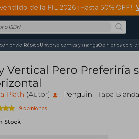
vendido de la FIL 2026 ¡Hasta 50% OFF!
 con envío Rápido
Universo comics y manga
Opiniones de clie
y Vertical Pero Preferiría 
rizontal
ia Plath
(Autor)
·
Penguin
· Tapa Bland
9 opiniones
in Stock