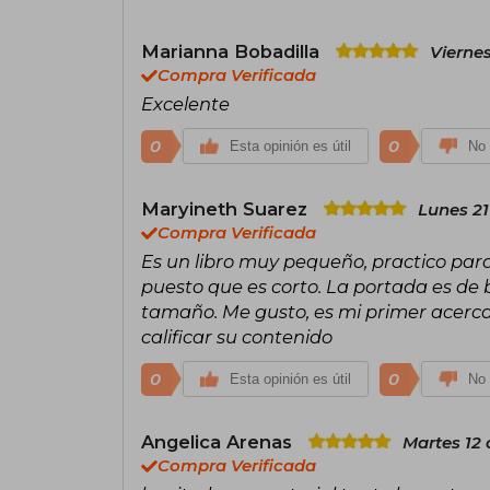
Marianna Bobadilla
Viernes
Compra Verificada
Excelente
0
0
Esta opinión es útil
No 
Maryineth Suarez
Lunes 21
Compra Verificada
Es un libro muy pequeño, practico para
puesto que es corto. La portada es de 
tamaño. Me gusto, es mi primer acerca
calificar su contenido
0
0
Esta opinión es útil
No 
Angelica Arenas
Martes 12
Compra Verificada