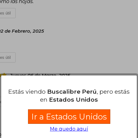
omo las hojas.
es útil
2 de Febrero, 2025
es útil
Jueves 06 de Marzo, 2025
Estás viendo
Buscalibre Perú
, pero estás
en
Estados Unidos
es útil
Ir a Estados Unidos
Me quedo aquí
poder agregar tu propia evaluación
.