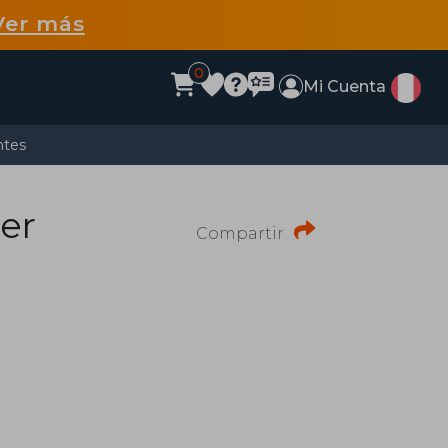
Ver más
0
Mi Cuenta
ntes
ser
Compartir
a