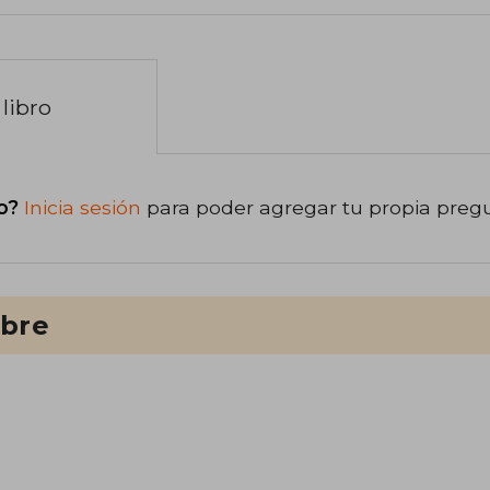
libro
o?
Inicia sesión
para poder agregar tu propia preg
ibre