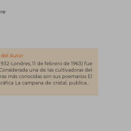
e:​
 del Autor
1932-Londres, 11 de febrero de 1963) fue
Considerada una de las cultivadoras del
ráfica La campana de cristal, publicada
» cuatro meses antes de su suicidio.
 quien tras su muerte se encargó de la
2 ganó un Premio Pulitzer póstumo por
lath estudió en la Smith College de
a Fullbright, en la Newnham College de