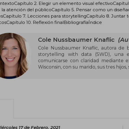
ntextoCapítulo 2. Elegir un elemento visual efectivoCapítulo
 la atención del públicoCapítulo 5. Pensar como un diseña
esCapítulo 7. Lecciones para storytellingCapítulo 8. Juntar 
cosCapítulo 10. Reflexión finalBibliografíaÍndice
Cole Nussbaumer Knaflic
(Aut
Cole Nussbaumer Knaflic, autora de bes
storytelling with data (SWD), una
comunicarse con claridad mediante ex
Wisconsin, con su marido, sus tres hijos
iércoles 17 de Febrero, 2021