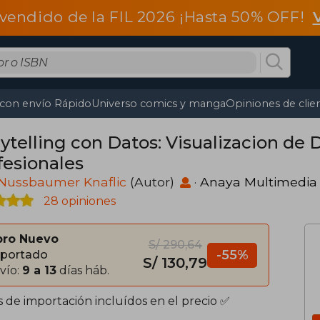
vendido de la FIL 2026 ¡Hasta 50% OFF!
 con envío Rápido
Universo comics y manga
Opiniones de clie
rytelling con Datos: Visualizacion de 
fesionales
 Nussbaumer Knaflic
(Autor)
·
Anaya Multimedia
28 opiniones
bro Nuevo
S/ 290,64
-55%
portado
S/ 130,79
vío:
9 a 13
días háb.
s de importación incluídos en el precio ✅