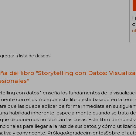
L
C
u
gregar a lista de deseos
ña del libro "Storytelling con Datos: Visualiz
esionales"
ytelling con datos " enseña los fundamentos de la visualiz
mente con ellos. Aunque este libro está basado en la teorí
ara que las pueda aplicar de forma inmediata en su siguient
una habilidad inherente, especialmente cuando se trata de 
 que disponemos no facilitan las cosas. Este libro demuestr
cionales para llegar a la raíz de sus datos, y cómo utilizarlo
ativa y convincente. PrólogoAgradecimientosSobre el auto