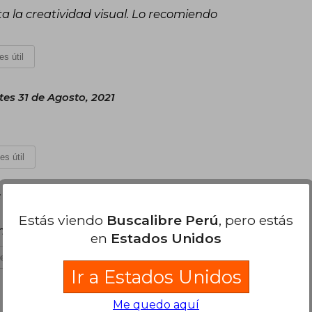
ta la creatividad visual. Lo recomiendo
es útil
tes 31 de Agosto, 2021
es útil
5 de Enero, 2025
Estás viendo
Buscalibre Perú
, pero estás
a información contenida. Recomendado
en
Estados Unidos
es útil
Ir a Estados Unidos
Me quedo aquí