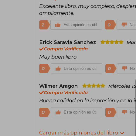
Excelente libro, muy completo, despier
ampliamente.
2
0
Esta opinión es útil
No 
Erick Saravia Sanchez
Mar
Compra Verificada
Muy buen libro
0
0
Esta opinión es útil
No 
Wilmer Aragon
Miércoles 1
Compra Verificada
Buena calidad en la impresión y en l
0
0
Esta opinión es útil
No 
Cargar más opiniones del libro