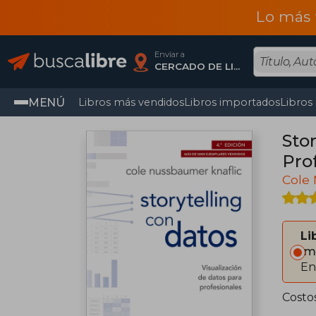
Lo más 
Enviar a
CERCADO DE LIMA, Lima
MENÚ
Libros más vendidos
Libros importados
Libros
Sto
Pro
Cole
Li
Im
En
Costo