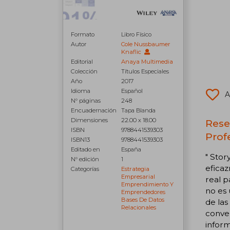
Formato
Libro Físico
Autor
Cole Nussbaumer
Knaflic
Editorial
Anaya Multimedia
Colección
Títulos Especiales
Año
2017
Idioma
Español
A
N° páginas
248
Encuadernación
Tapa Blanda
Dimensiones
22.00 x 18.00
Rese
ISBN
9788441539303
Prof
ISBN13
9788441539303
Editado en
España
" Stor
N° edición
1
eficaz
Categorías
Estrategia
Empresarial
real p
Emprendimiento Y
no es 
Emprendedores
Bases De Datos
de las
Relacionales
conven
inform