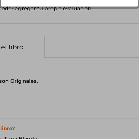
poder agregar tu propia evaluación
.
el libro
son Originales.
?
libro?
s Tapa Blanda.