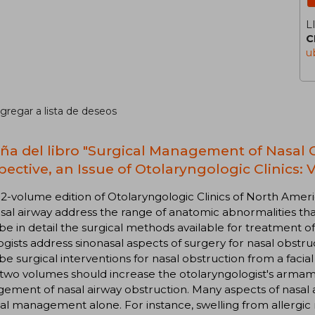
L
C
u
gregar a lista de deseos
ña del libro "Surgical Management of Nasal 
pective, an Issue of Otolaryngologic Clinics: 
s 2-volume edition of Otolaryngologic Clinics of North Ame
sal airway address the range of anatomic abnormalities tha
be in detail the surgical methods available for treatment o
ogists address sinonasal aspects of surgery for nasal obstru
be surgical interventions for nasal obstruction from a facia
 two volumes should increase the otolaryngologist's arma
ment of nasal airway obstruction. Many aspects of nasal 
l management alone. For instance, swelling from allergic rhi