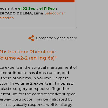
lega entre
el 02 Sep
y
el 11 Sep
a
ERCADO DE LIMA, Lima
.
Seleccionar
bicación
Comparte y gana dinero
Obstruction: Rhinologic
Volume 42-2 (en Inglés)"
rica experts in the surgical management of
t contribute to nasal obstruction, and
f these problems. In Volume 1, expert
ction. In Volume 2, experts in rhinoplasty
l plastic surgery perspective. Together,
mentarium for the comprehensive surgical
airway obstruction may be mitigated by
nitis typically responds well to allergy