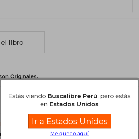
el libro
son Originales.
?
Estás viendo
Buscalibre Perú
, pero estás
en
Estados Unidos
Ir a Estados Unidos
libro?
Me quedo aquí
s Tapa Dura.