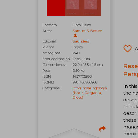
Formato
Libro Físico
Autor
Samuel S. Becker
Editorial
Saunders
Idioma
Inglés
A
N° páginas
240
Encuadernación
Tapa Dura
Rese
Dimensiones
22.9 x 15.5 x 1.5 cm
Peso
0.50 kg.
Pers
ISBN
1437705960
ISBN13
9781437705966
In thi
Categorías
Otorrinolaringología
the na
(nariz, Garganta,
Oídos)
descri
rhinol
descri
these
manage
medica