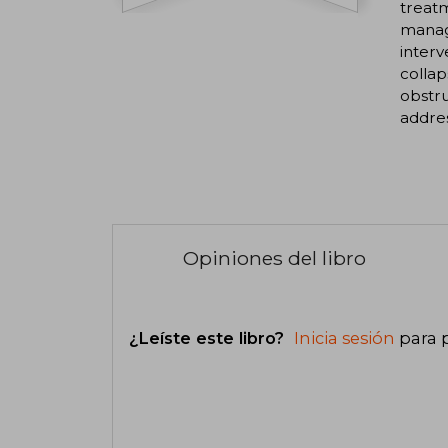
treatm
manage
interv
collap
obstru
addres
Opiniones del libro
¿Leíste este libro?
Inicia sesión
para 