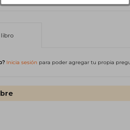
libro
o?
Inicia sesión
para poder agregar tu propia preg
ibre