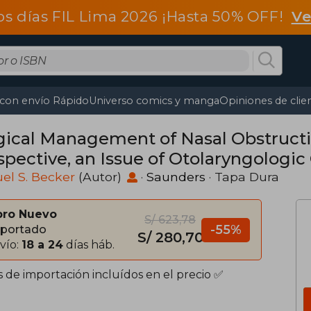
os días FIL Lima 2026 ¡Hasta 50% OFF!
Ve
 con envío Rápido
Universo comics y manga
Opiniones de clie
gical Management of Nasal Obstructi
spective, an Issue of Otolaryngologic
Inglés)
el S. Becker
(Autor)
·
Saunders
· Tapa Dura
bro Nuevo
S/ 623,78
-55%
portado
S/ 280,70
vío:
18 a 24
días háb.
s de importación incluídos en el precio ✅