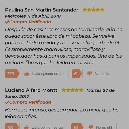
elegida mejor novela del año por The New York
Times, The Washington Post, The Wall Street
Paulina San Martín Santander
Journal, Vanity Fair, Vogue, The Guardian, The
Miércoles 11 de Abril, 2018
Economist, Newsweek, People, Time Out New
Compra Verificada
York, Huffington Post, Publishers Weekly y
Después de casi tres meses de terminarlo, aún no
Kirkus Reviews, entre otros medios, y ha
conquistado a más de dos millones y medio de
puedo sacar éste libro de mi cabeza. Se vuelve
lectores.
parte de ti, de tu vida y uno se vuelve parte de él.
Es simplemente maravilloso, maravilloso y
La gente en los árboles (Lumen, 2018) fue su
devastador hasta puntos impensados. Uno de los
primera novela, considerada una de las mejores
de 2013 y la que distinguió a Yanagihara como
mejores libros que he leído en mi vida.
una joven promesa en el mundo literario. Su
última y esperada novela, Al paraíso, que
179
6
Esta opinión es útil
No es útil
también publicará Lumen, será un
acontecimiento editorial internacional en 2022.
Luciano Alfaro Montt
Martes 27 de
Junio, 2017
Compra Verificada
Hermoso, intenso, desgarrador. Lo mejor que he
leído en años.
101
10
Esta opinión es útil
No es útil