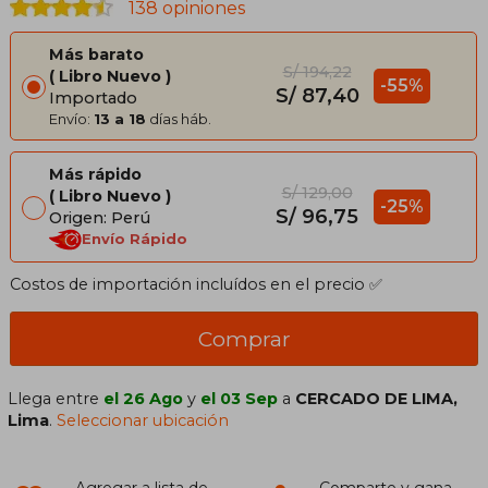
138 opiniones
Más barato
S/ 194,22
Libro Nuevo
-55%
S/ 87,40
Importado
Envío:
13 a 18
días háb.
Más rápido
S/ 129,00
Libro Nuevo
-25%
S/ 96,75
Origen: Perú
Envío Rápido
Costos de importación incluídos en el precio ✅
Comprar
Llega entre
el 26 Ago
y
el 03 Sep
a
CERCADO DE LIMA,
Lima
.
Seleccionar ubicación
Agregar a lista de
Comparte y gana