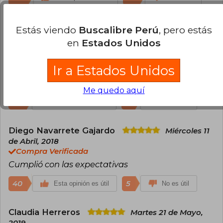
Jefferson Montes Hernández
Estás viendo
Buscalibre Perú
, pero estás
Domingo 31 de Marzo, 2019
en
Estados Unidos
Compra Verificada
Se anexó a uno de mis libros favoritos.
Ir a Estados Unidos
Devastadoramente hermoso, una obra de arte.
Lo recomiendo 100%
Me quedo aquí
86
8
Esta opinión es útil
No es útil
Diego Navarrete Gajardo
Miércoles 11
de Abril, 2018
Compra Verificada
Cumplió con las expectativas
40
5
Esta opinión es útil
No es útil
Claudia Herreros
Martes 21 de Mayo,
2019