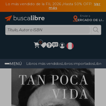
Lo más vendido de la FIL 2026 ¡Hasta 50% OFF!
Ver
más
Enviar a
CERCADO DE LIMA, Lima
0
MENÚ
Libros más vendidos
Libros importados
Libros