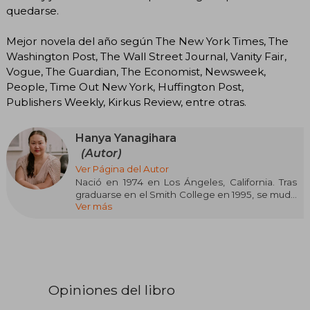
quedarse.
Mejor novela del año según The New York Times, The
Washington Post, The Wall Street Journal, Vanity Fair,
Vogue, The Guardian, The Economist, Newsweek,
People, Time Out New York, Huffington Post,
Publishers Weekly, Kirkus Review, entre otras.
Hanya Yanagihara
(Autor)
Ver Página del Autor
Nació en 1974 en Los Ángeles, California. Tras
graduarse en el Smith College en 1995, se mudó
Ver más
a Nueva York para trabajar como publicista y en
2017 se convirtió en la directora de la célebre
revista T, el suplemento de moda de The New
York Times. En 2015 publicó Tan poca vida
(Lumen, 2016), la novela con la que alcanzó el
éxito internacional.
Opiniones del libro
Publicada en veinticinco países, fue nominada al
Man Booker Prize y al National Book Award,