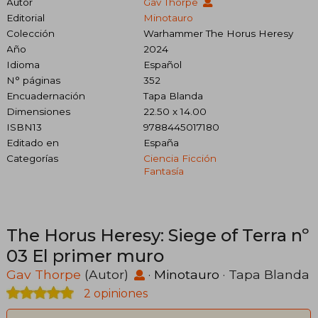
Autor
Gav Thorpe
Editorial
Minotauro
Colección
Warhammer The Horus Heresy
Año
2024
Idioma
Español
N° páginas
352
Encuadernación
Tapa Blanda
Dimensiones
22.50 x 14.00
ISBN13
9788445017180
Editado en
España
Categorías
Ciencia Ficción
Fantasía
The Horus Heresy: Siege of Terra nº
03 El primer muro
Gav Thorpe
(Autor)
·
Minotauro
· Tapa Blanda
2 opiniones