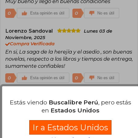
Muy bueno y llego en buenas condiciones
encuentran Angels of Caliban, Ravenwing y The
First Heretic, todas dentro del sello Black Library.
También ha publicado trabajos independientes,
0
0
Esta opinión es útil
No es útil
demostrando una voz versátil y sólida más allá
del universo de Warhammer. Ejemplo de su
obra: Angels of Caliban.
Lorenzo Sandoval
Lunes 03 de
Noviembre, 2025
Compra Verificada
En si, La saga de la herejía y el asedio , son buenas
novelas, respecto a los libros y tiempos de entrega,
sumamente confiables!
0
0
Esta opinión es útil
No es útil
¿Leíste este libro?
Inicia sesión
para poder
Estás viendo
Buscalibre Perú
, pero estás
agregar tu propia evaluación
.
en
Estados Unidos
100% (2)
Ir a Estados Unidos
0% (0)