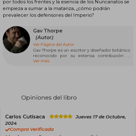
por todos los frentes y la esencia de los Nuncanatos se
empieza a sumar a la matanza, ¿cómo podrán
prevalecer los defensores del Imperio?
Gav Thorpe
(Autor)
Ver Página del Autor
Gav Thorpe es un escritor y diseñador británico
reconocido por su extensa contribución al
Ver más
universo de Warhammer 40,000 y The Horus
Heresy, así como por su trabajo en la creación
de mundos de fantasía y ciencia ficción para
Games Workshop. Durante más de dos
décadas, fue una figura clave en el desarrollo
narrativo y conceptual de este universo,
participando como diseñador de juegos y autor
Opiniones del libro
de novelas, relatos y codex que marcaron la
identidad de la franquicia.
Como novelista, ha destacado por su habilidad
Carlos Cutisaca
Jueves 17 de Octubre,
para combinar acción épica con exploraciones
2024
profundas del deber, la fe y la corrupción del
Compra Verificada
poder. Entre sus obras más conocidas se