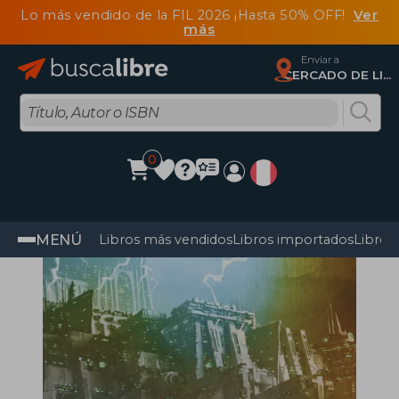
Lo más vendido de la FIL 2026 ¡Hasta 50% OFF!
Ver
más
Enviar a
CERCADO DE LIMA, Lima
0
MENÚ
Libros más vendidos
Libros importados
Libros