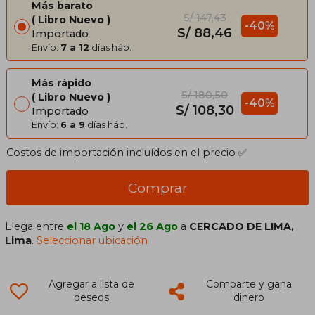
Más barato
S/ 147,43
Libro Nuevo
-40%
S/ 88,46
Importado
Envío:
7 a 12
días háb.
Más rápido
S/ 180,50
Libro Nuevo
-40%
S/ 108,30
Importado
Envío:
6 a 9
días háb.
Costos de importación incluídos en el precio ✅
Comprar
Llega entre
el 18 Ago
y
el 26 Ago
a
CERCADO DE LIMA,
Lima
.
Seleccionar ubicación
Agregar a lista de
Comparte y gana
deseos
dinero