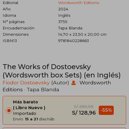
Editorial
Wordsworth Editions
Año
2024
Idioma
Inglés
N° páginas
3755
Encuadernación
Tapa Blanda
Dimensiones
14,70 x 23,50 x 20,00 cm
ISBN13
9781840228663
The Works of Dostoevsky
(Wordsworth box Sets) (en Inglés)
Fiodor Dostoevsky
(Autor)
·
Wordsworth
Editions
· Tapa Blanda
Más barato
S/ 286,58
Libro Nuevo
-55%
S/ 128,96
Importado
Envío:
15 a 21
días háb.