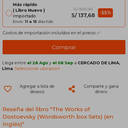
Más rápido
S/ 305,95
Libro Nuevo
-55%
S/ 137,68
Importado
Envío:
11 a 15
días háb.
Costos de importación incluídos en el precio ✅
Comprar
Llega entre
el 28 Ago
y
el 08 Sep
a
CERCADO DE LIMA,
Lima
.
Seleccionar ubicación
Agregar a lista de
Comparte y gana
deseos
dinero
Reseña del libro "The Works of
Dostoevsky (Wordsworth box Sets) (en
Inglés)"