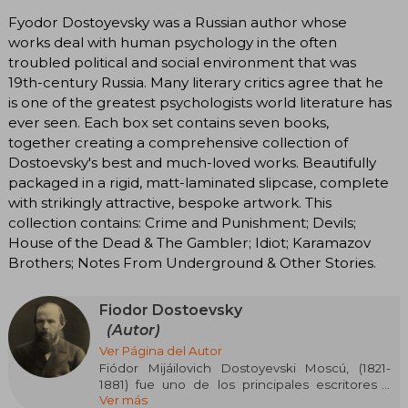
Fyodor Dostoyevsky was a Russian author whose
works deal with human psychology in the often
troubled political and social environment that was
19th-century Russia. Many literary critics agree that he
is one of the greatest psychologists world literature has
ever seen. Each box set contains seven books,
together creating a comprehensive collection of
Dostoevsky's best and much-loved works. Beautifully
packaged in a rigid, matt-laminated slipcase, complete
with strikingly attractive, bespoke artwork. This
collection contains: Crime and Punishment; Devils;
House of the Dead & The Gambler; Idiot; Karamazov
Brothers; Notes From Underground & Other Stories.
Fiodor Dostoevsky
(Autor)
Ver Página del Autor
Fiódor Mijáilovich Dostoyevski Moscú, (1821-
1881) fue uno de los principales escritores y
Ver más
novelistas del Imperio ruso, cuya literatura